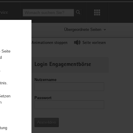
Suchbegriff
rvice
Suche starten
Übergeordnete Seiten
ast erhöhen
Animationen stoppen
Seite vorlesen
 Seite
nd
Weitere
Login Engagementbörse
Informationen
.
Nutzername
tnis.
Setzen
Passwort
n
Anmelden
itung