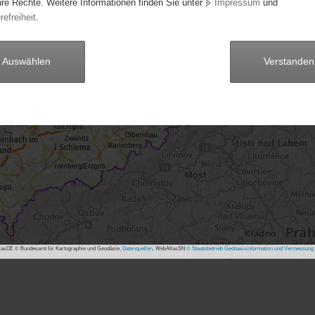
hre Rechte. Weitere Informationen finden Sie unter
Impressum
und
refreiheit
.
Auswählen
Verstanden
asDE © Bundesamt für Kartographie und Geodäsie,
Datenquellen
, WebAtlasSN
© Staatsbetrieb Geobasisinformation und Vermessung