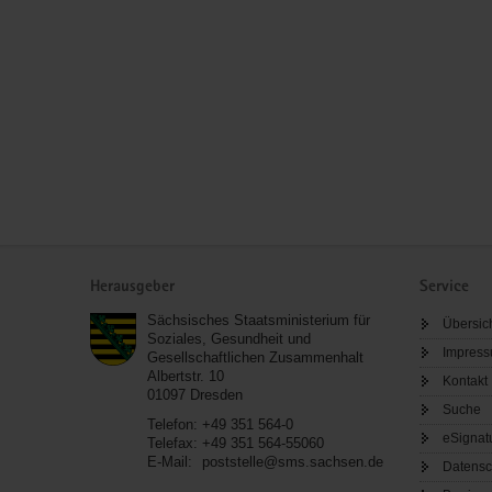
Service
Herausgeber
Service
Sächsisches Staatsministerium für
Übersic
Soziales, Gesundheit und
Impres
Gesellschaftlichen Zusammenhalt
Albertstr. 10
Kontakt
01097
Dresden
Suche
Telefon:
+49 351 564-0
eSignat
Telefax:
+49 351 564-55060
E-Mail:
poststelle@sms.sachsen.de
Datensc