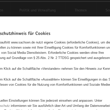
en
Politik und Verwaltung
Themen
Se
schutzhinweis für Cookies
Schriftgröße anpassen
Kontr
auftritt www.sachsen.de nutzt eigene Cookies (erforderliche Cookies), um die
tellen zu können sowie mit Ihrer Einwilligung Cookies für Komfortfunktionen u
agementbörse
t
 von Social Media Dienstleistern. Erforderliche Cookies werden ohne Ihre
igung auf Grundlage von § 25 Abs. 2 Nr. 2 TTDSG gespeichert und ausgelesen
sse als Liste anzeigen
em Klick auf die Schaltfläche »Verstanden« nehmen Sie den Hinweis zur Kenn
em Klick auf die Schaltfläche »Auswählen« können Sie Einwilligungen in das 
lesen von Cookies für die Nutzung von Komfortfunktionen und Soziale Medie
tuellen Einstellungen können Sie jederzeit einsehen und anpassen. Unter
nschutz
informieren wir Sie ausführlich über Art und Umfang der Datenverarbe