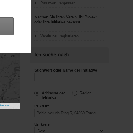
Passwort vergessen
Machen Sie Ihren Verein, Ihr Projekt
oder Ihre Initiative bekannt.
Verein neu registrieren
Ich suche nach
Stichwort oder Name der Initiative
Addresse der
Region
Initiative
 Sachsen
PLZ/Ort
Umkreis