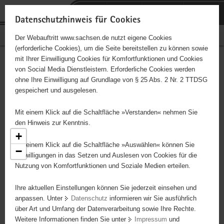
P
Portalübergreifende
o
H
Navigation
Datenschutzhinweis für Cookies
r
a
S
Bürgerschaftliches Engagement
Der Webauftritt www.sachsen.de nutzt eigene Cookies
t
u
e
(erforderliche Cookies), um die Seite bereitstellen zu können sowie
a
p
r
mit Ihrer Einwilligung Cookies für Komfortfunktionen und Cookies
l
t
v
Engagementbörse
Hauptinhalt
von Social Media Dienstleistern. Erforderliche Cookies werden
ü
i
i
ohne Ihre Einwilligung auf Grundlage von § 25 Abs. 2 Nr. 2 TTDSG
b
n
c
gespeichert und ausgelesen.
e
h
e
Ergebnisse als Liste anzeigen
r
a
Mit einem Klick auf die Schaltfläche »Verstanden« nehmen Sie
g
l
den Hinweis zur Kenntnis.
r
t
+
e
Mit einem Klick auf die Schaltfläche »Auswählen« können Sie
−
i
Einwilligungen in das Setzen und Auslesen von Cookies für die
Nutzung von Komfortfunktionen und Soziale Medien erteilen.
f
e
2
Ihre aktuellen Einstellungen können Sie jederzeit einsehen und
n
anpassen. Unter
Datenschutz
informieren wir Sie ausführlich
d
über Art und Umfang der Datenverarbeitung sowie Ihre Rechte.
e
Weitere Informationen finden Sie unter
Impressum
und
N