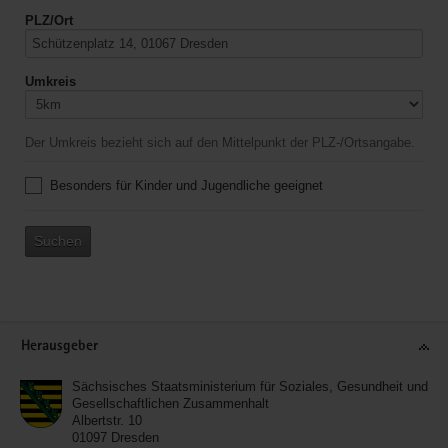
PLZ/Ort
Umkreis
Der Umkreis bezieht sich auf den Mittelpunkt der PLZ-/Ortsangabe.
Besonders für Kinder und Jugendliche geeignet
Suchen
Service
Herausgeber
Sächsisches Staatsministerium für Soziales, Gesundheit und
Gesellschaftlichen Zusammenhalt
Albertstr. 10
01097
Dresden