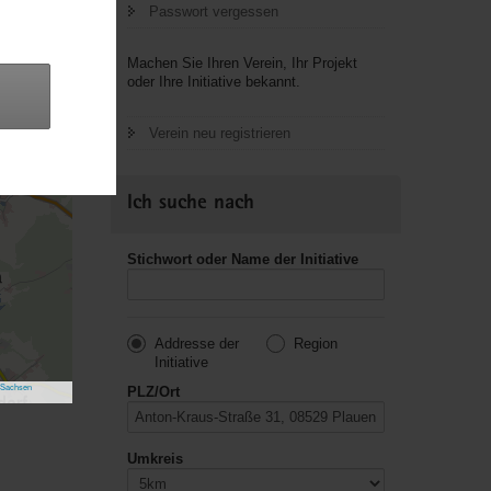
Passwort vergessen
Machen Sie Ihren Verein, Ihr Projekt
oder Ihre Initiative bekannt.
Verein neu registrieren
Ich suche nach
Stichwort oder Name der Initiative
Addresse der
Region
Initiative
 Sachsen
PLZ/Ort
Umkreis