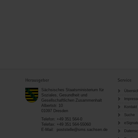
Service
Herausgeber
Service
Sächsisches Staatsministerium für
Übersic
Soziales, Gesundheit und
Impres
Gesellschaftlichen Zusammenhalt
Albertstr. 10
Kontakt
01097
Dresden
Suche
Telefon:
+49 351 564-0
eSignat
Telefax:
+49 351 564-55060
E-Mail:
poststelle@sms.sachsen.de
Datensc