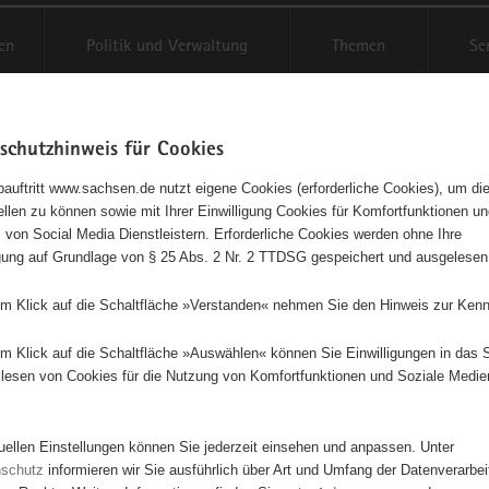
en
Politik und Verwaltung
Themen
Se
schutzhinweis für Cookies
Schriftgröße anpassen
Kontr
auftritt www.sachsen.de nutzt eigene Cookies (erforderliche Cookies), um die
tellen zu können sowie mit Ihrer Einwilligung Cookies für Komfortfunktionen u
agementbörse
t
 von Social Media Dienstleistern. Erforderliche Cookies werden ohne Ihre
igung auf Grundlage von § 25 Abs. 2 Nr. 2 TTDSG gespeichert und ausgelesen
sse als Liste anzeigen
em Klick auf die Schaltfläche »Verstanden« nehmen Sie den Hinweis zur Kenn
em Klick auf die Schaltfläche »Auswählen« können Sie Einwilligungen in das 
lesen von Cookies für die Nutzung von Komfortfunktionen und Soziale Medie
2
tuellen Einstellungen können Sie jederzeit einsehen und anpassen. Unter
nschutz
informieren wir Sie ausführlich über Art und Umfang der Datenverarbe