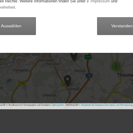
2
hre Rechte. Weitere Informationen finden Sie unter
Impressum
und
refreiheit
.
7
Auswählen
Verstanden
24
29
9
3
18
3
2
asDE © Bundesamt für Kartographie und Geodäsie,
Datenquellen
, WebAtlasSN
© Staatsbetrieb Geobasisinformation und Vermessung