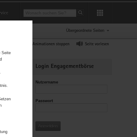
Suchbegriff
rvice
Suche starten
Übergeordnete Seiten
ast erhöhen
Animationen stoppen
Seite vorlesen
 Seite
nd
Weitere
Login Engagementbörse
Informationen
.
Nutzername
tnis.
Setzen
Passwort
n
Anmelden
itung