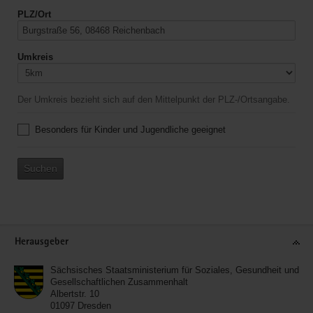
PLZ/Ort
Umkreis
Der Umkreis bezieht sich auf den Mittelpunkt der PLZ-/Ortsangabe.
Besonders für Kinder und Jugendliche geeignet
Suchen
Service
Herausgeber
Sächsisches Staatsministerium für Soziales, Gesundheit und
Gesellschaftlichen Zusammenhalt
Albertstr. 10
01097
Dresden