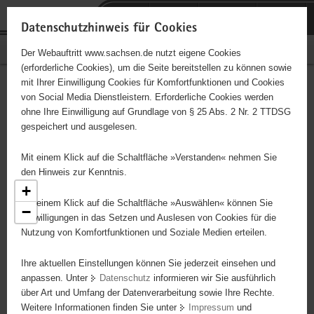
P
Portalübergreifende
o
H
Navigation
Datenschutzhinweis für Cookies
r
a
S
Bürgerschaftliches Engagement
Der Webauftritt www.sachsen.de nutzt eigene Cookies
t
u
e
(erforderliche Cookies), um die Seite bereitstellen zu können sowie
a
p
r
mit Ihrer Einwilligung Cookies für Komfortfunktionen und Cookies
l
t
v
Engagementbörse
Hauptinhalt
von Social Media Dienstleistern. Erforderliche Cookies werden
ü
i
i
ohne Ihre Einwilligung auf Grundlage von § 25 Abs. 2 Nr. 2 TTDSG
b
n
c
gespeichert und ausgelesen.
e
h
e
Ergebnisse als Liste anzeigen
r
a
Mit einem Klick auf die Schaltfläche »Verstanden« nehmen Sie
g
l
den Hinweis zur Kenntnis.
r
t
+
e
Mit einem Klick auf die Schaltfläche »Auswählen« können Sie
−
i
Einwilligungen in das Setzen und Auslesen von Cookies für die
Nutzung von Komfortfunktionen und Soziale Medien erteilen.
f
5
e
Ihre aktuellen Einstellungen können Sie jederzeit einsehen und
n
anpassen. Unter
Datenschutz
informieren wir Sie ausführlich
d
über Art und Umfang der Datenverarbeitung sowie Ihre Rechte.
e
Weitere Informationen finden Sie unter
Impressum
und
N