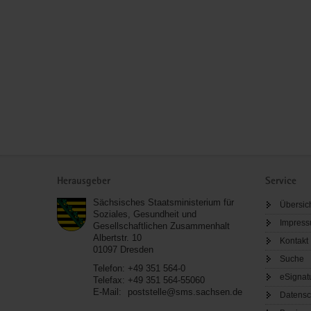
Service
Herausgeber
Service
Sächsisches Staatsministerium für
Übersic
Soziales, Gesundheit und
Impres
Gesellschaftlichen Zusammenhalt
Albertstr. 10
Kontakt
01097
Dresden
Suche
Telefon:
+49 351 564-0
eSignat
Telefax:
+49 351 564-55060
E-Mail:
poststelle@sms.sachsen.de
Datensc