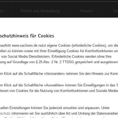
en
Politik und Verwaltung
Themen
Se
schutzhinweis für Cookies
Schriftgröße anpassen
Kontr
auftritt www.sachsen.de nutzt eigene Cookies (erforderliche Cookies), um die
tellen zu können sowie mit Ihrer Einwilligung Cookies für Komfortfunktionen u
agementbörse
t
 von Social Media Dienstleistern. Erforderliche Cookies werden ohne Ihre
igung auf Grundlage von § 25 Abs. 2 Nr. 2 TTDSG gespeichert und ausgelesen
sse als Liste anzeigen
em Klick auf die Schaltfläche »Verstanden« nehmen Sie den Hinweis zur Kenn
em Klick auf die Schaltfläche »Auswählen« können Sie Einwilligungen in das 
lesen von Cookies für die Nutzung von Komfortfunktionen und Soziale Medie
tuellen Einstellungen können Sie jederzeit einsehen und anpassen. Unter
nschutz
informieren wir Sie ausführlich über Art und Umfang der Datenverarbe