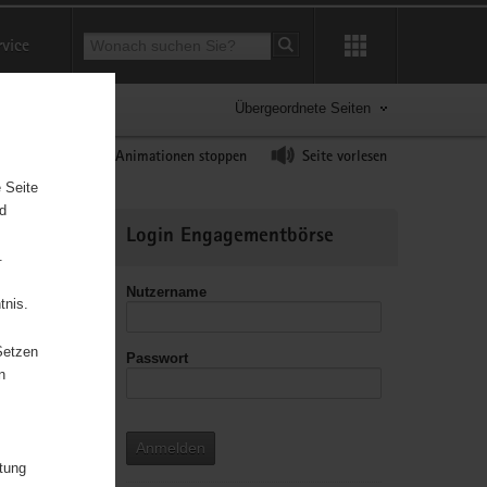
Suchbegriff
rvice
Suche starten
Übergeordnete Seiten
ast erhöhen
Animationen stoppen
Seite vorlesen
 Seite
nd
Weitere
Login Engagementbörse
Informationen
.
Nutzername
tnis.
Setzen
Passwort
n
Anmelden
itung