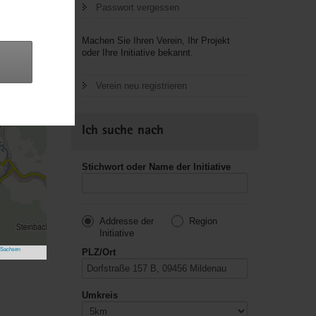
Passwort vergessen
Machen Sie Ihren Verein, Ihr Projekt
oder Ihre Initiative bekannt.
Verein neu registrieren
Ich suche nach
Stichwort oder Name der Initiative
Addresse der
Region
Initiative
 Sachsen
PLZ/Ort
Umkreis