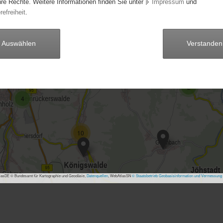
hre Rechte. Weitere Informationen finden Sie unter
Impressum
und
5
refreiheit
.
7
Auswählen
Verstanden
5
30
7
2
4
10
asDE © Bundesamt für Kartographie und Geodäsie,
Datenquellen
, WebAtlasSN
© Staatsbetrieb Geobasisinformation und Vermessung