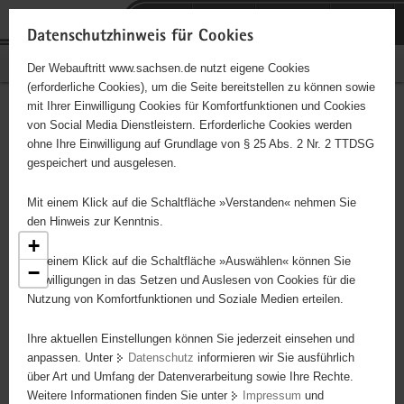
P
Portalübergreifende
o
H
Navigation
Datenschutzhinweis für Cookies
r
a
S
Bürgerschaftliches Engagement
Der Webauftritt www.sachsen.de nutzt eigene Cookies
t
u
e
(erforderliche Cookies), um die Seite bereitstellen zu können sowie
a
p
r
mit Ihrer Einwilligung Cookies für Komfortfunktionen und Cookies
l
t
v
Engagementbörse
Hauptinhalt
von Social Media Dienstleistern. Erforderliche Cookies werden
ü
i
i
ohne Ihre Einwilligung auf Grundlage von § 25 Abs. 2 Nr. 2 TTDSG
b
n
c
gespeichert und ausgelesen.
e
h
e
Ergebnisse als Liste anzeigen
r
a
Mit einem Klick auf die Schaltfläche »Verstanden« nehmen Sie
g
l
den Hinweis zur Kenntnis.
r
t
+
e
Mit einem Klick auf die Schaltfläche »Auswählen« können Sie
9
−
i
Einwilligungen in das Setzen und Auslesen von Cookies für die
2
52
4
11
Nutzung von Komfortfunktionen und Soziale Medien erteilen.
f
17
e
108
Ihre aktuellen Einstellungen können Sie jederzeit einsehen und
n
6
25
anpassen. Unter
Datenschutz
informieren wir Sie ausführlich
d
6
3
101
über Art und Umfang der Datenverarbeitung sowie Ihre Rechte.
e
17
Weitere Informationen finden Sie unter
Impressum
und
N