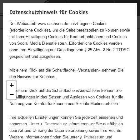
P
Portalübergreifende
o
H
Navigation
Datenschutzhinweis für Cookies
r
a
S
Bürgerschaftliches Engagement
Der Webauftritt www.sachsen.de nutzt eigene Cookies
t
u
e
(erforderliche Cookies), um die Seite bereitstellen zu können sowie
a
p
r
mit Ihrer Einwilligung Cookies für Komfortfunktionen und Cookies
l
t
v
Engagementbörse
Hauptinhalt
von Social Media Dienstleistern. Erforderliche Cookies werden
ü
i
i
ohne Ihre Einwilligung auf Grundlage von § 25 Abs. 2 Nr. 2 TTDSG
b
n
c
gespeichert und ausgelesen.
e
h
e
Ergebnisse als Liste anzeigen
r
a
Mit einem Klick auf die Schaltfläche »Verstanden« nehmen Sie
g
l
den Hinweis zur Kenntnis.
r
t
+
e
Mit einem Klick auf die Schaltfläche »Auswählen« können Sie
−
i
Einwilligungen in das Setzen und Auslesen von Cookies für die
Nutzung von Komfortfunktionen und Soziale Medien erteilen.
f
e
3
Ihre aktuellen Einstellungen können Sie jederzeit einsehen und
n
anpassen. Unter
Datenschutz
informieren wir Sie ausführlich
d
über Art und Umfang der Datenverarbeitung sowie Ihre Rechte.
e
Weitere Informationen finden Sie unter
Impressum
und
N