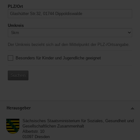
PLZ/Ort
Umkreis
Der Umkreis bezieht sich auf den Mittelpunkt der PLZ-/Ortsangabe.
Besonders für Kinder und Jugendliche geeignet
Suchen
Service
Herausgeber
Sächsisches Staatsministerium für Soziales, Gesundheit und
Gesellschaftlichen Zusammenhalt
Albertstr. 10
01097
Dresden