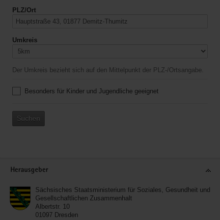
PLZ/Ort
Umkreis
Der Umkreis bezieht sich auf den Mittelpunkt der PLZ-/Ortsangabe.
Besonders für Kinder und Jugendliche geeignet
Suchen
Service
Herausgeber
Sächsisches Staatsministerium für Soziales, Gesundheit und
Gesellschaftlichen Zusammenhalt
Albertstr. 10
01097
Dresden