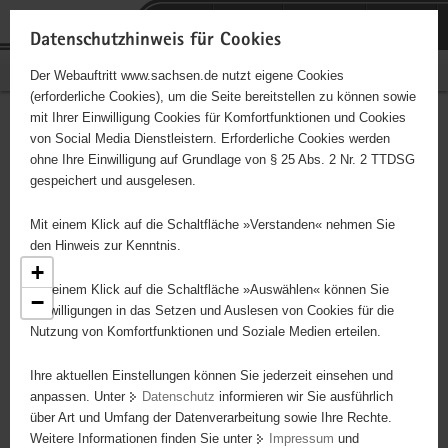
P
Portalübergreifende
o
H
Navigation
Datenschutzhinweis für Cookies
r
a
S
Bürgerschaftliches Engagement
Der Webauftritt www.sachsen.de nutzt eigene Cookies
t
u
e
(erforderliche Cookies), um die Seite bereitstellen zu können sowie
a
p
r
mit Ihrer Einwilligung Cookies für Komfortfunktionen und Cookies
l
t
v
Engagementbörse
Hauptinhalt
von Social Media Dienstleistern. Erforderliche Cookies werden
ü
i
i
ohne Ihre Einwilligung auf Grundlage von § 25 Abs. 2 Nr. 2 TTDSG
b
n
c
gespeichert und ausgelesen.
e
h
e
Ergebnisse als Liste anzeigen
r
a
Mit einem Klick auf die Schaltfläche »Verstanden« nehmen Sie
g
l
den Hinweis zur Kenntnis.
r
t
+
e
Mit einem Klick auf die Schaltfläche »Auswählen« können Sie
−
i
Einwilligungen in das Setzen und Auslesen von Cookies für die
2
Nutzung von Komfortfunktionen und Soziale Medien erteilen.
f
3
e
Ihre aktuellen Einstellungen können Sie jederzeit einsehen und
n
anpassen. Unter
Datenschutz
informieren wir Sie ausführlich
d
2
über Art und Umfang der Datenverarbeitung sowie Ihre Rechte.
e
Weitere Informationen finden Sie unter
Impressum
und
N