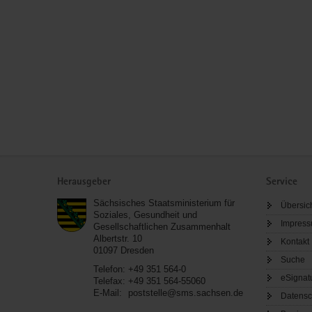
Service
Herausgeber
Service
Sächsisches Staatsministerium für
Übersic
Soziales, Gesundheit und
Impres
Gesellschaftlichen Zusammenhalt
Albertstr. 10
Kontakt
01097
Dresden
Suche
Telefon:
+49 351 564-0
eSignat
Telefax:
+49 351 564-55060
E-Mail:
poststelle@sms.sachsen.de
Datensc