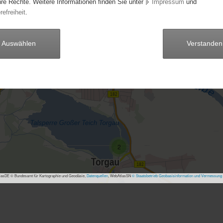
3
hre Rechte. Weitere Informationen finden Sie unter
Impressum
und
refreiheit
.
5
31
Auswählen
Verstanden
2
5
3
2
asDE © Bundesamt für Kartographie und Geodäsie,
Datenquellen
, WebAtlasSN
© Staatsbetrieb Geobasisinformation und Vermessung