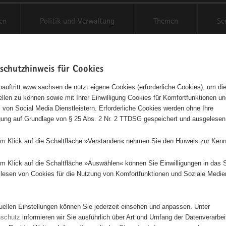
en
Politik und Verwaltung
Themen
Se
schutzhinweis für Cookies
Schriftgröße anpassen
Kontr
auftritt www.sachsen.de nutzt eigene Cookies (erforderliche Cookies), um die
tellen zu können sowie mit Ihrer Einwilligung Cookies für Komfortfunktionen u
agementbörse
t
 von Social Media Dienstleistern. Erforderliche Cookies werden ohne Ihre
igung auf Grundlage von § 25 Abs. 2 Nr. 2 TTDSG gespeichert und ausgelesen
sse als Liste anzeigen
em Klick auf die Schaltfläche »Verstanden« nehmen Sie den Hinweis zur Kenn
em Klick auf die Schaltfläche »Auswählen« können Sie Einwilligungen in das 
lesen von Cookies für die Nutzung von Komfortfunktionen und Soziale Medie
tuellen Einstellungen können Sie jederzeit einsehen und anpassen. Unter
nschutz
informieren wir Sie ausführlich über Art und Umfang der Datenverarbe