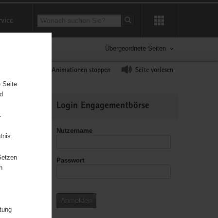
Suchbegriff
rvice
Suche starten
Übergeordnete Seiten
ast erhöhen
Animationen stoppen
Seite vorlesen
 Seite
nd
Weitere
Login Engagementbörse
Informationen
.
Nutzername
tnis.
Setzen
Passwort
n
3
Anmelden
itung
2