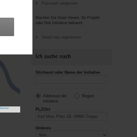
Passwort vergessen
Machen Sie Ihren Verein, Ihr Projekt
oder Ihre Initiative bekannt.
Verein neu registrieren
Ich suche nach
Stichwort oder Name der Initiative
Addresse der
Region
Initiative
 Sachsen
PLZ/Ort
Umkreis