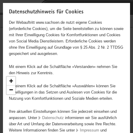
P
Portalübergreifende
o
H
Navigation
Datenschutzhinweis für Cookies
r
a
S
Bürgerschaftliches Engagement
Der Webauftritt www.sachsen.de nutzt eigene Cookies
t
u
e
(erforderliche Cookies), um die Seite bereitstellen zu können sowie
a
p
r
mit Ihrer Einwilligung Cookies für Komfortfunktionen und Cookies
l
t
v
Engagementbörse
Hauptinhalt
von Social Media Dienstleistern. Erforderliche Cookies werden
ü
i
i
ohne Ihre Einwilligung auf Grundlage von § 25 Abs. 2 Nr. 2 TTDSG
b
n
c
gespeichert und ausgelesen.
e
h
e
Ergebnisse als Liste anzeigen
r
a
Mit einem Klick auf die Schaltfläche »Verstanden« nehmen Sie
g
l
den Hinweis zur Kenntnis.
r
t
+
e
Mit einem Klick auf die Schaltfläche »Auswählen« können Sie
−
i
Einwilligungen in das Setzen und Auslesen von Cookies für die
Nutzung von Komfortfunktionen und Soziale Medien erteilen.
f
e
Ihre aktuellen Einstellungen können Sie jederzeit einsehen und
n
anpassen. Unter
Datenschutz
informieren wir Sie ausführlich
d
über Art und Umfang der Datenverarbeitung sowie Ihre Rechte.
5
e
5
Weitere Informationen finden Sie unter
Impressum
und
2
N