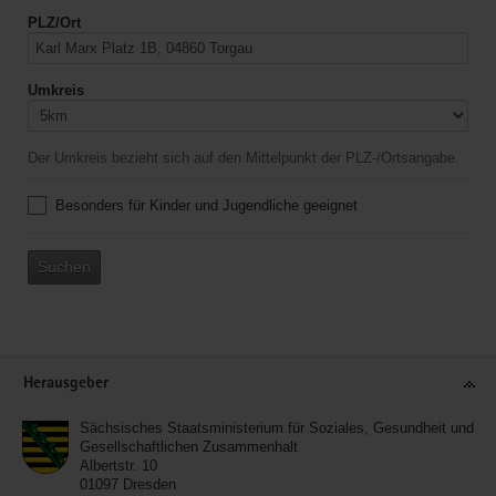
PLZ/Ort
Umkreis
Der Umkreis bezieht sich auf den Mittelpunkt der PLZ-/Ortsangabe.
Besonders für Kinder und Jugendliche geeignet
Suchen
Service
Herausgeber
Sächsisches Staatsministerium für Soziales, Gesundheit und
Gesellschaftlichen Zusammenhalt
Albertstr. 10
01097
Dresden