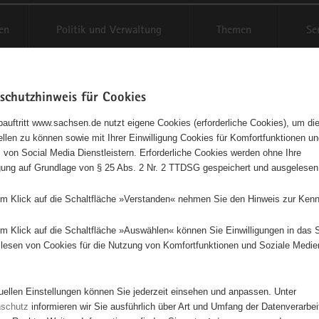
en
Politik und Verwaltung
Themen
Se
schutzhinweis für Cookies
Schriftgröße anpassen
Kontr
auftritt www.sachsen.de nutzt eigene Cookies (erforderliche Cookies), um die
tellen zu können sowie mit Ihrer Einwilligung Cookies für Komfortfunktionen u
agementbörse
t
 von Social Media Dienstleistern. Erforderliche Cookies werden ohne Ihre
igung auf Grundlage von § 25 Abs. 2 Nr. 2 TTDSG gespeichert und ausgelesen
sse als Liste anzeigen
em Klick auf die Schaltfläche »Verstanden« nehmen Sie den Hinweis zur Kenn
em Klick auf die Schaltfläche »Auswählen« können Sie Einwilligungen in das 
lesen von Cookies für die Nutzung von Komfortfunktionen und Soziale Medie
6
9
2
tuellen Einstellungen können Sie jederzeit einsehen und anpassen. Unter
35
nschutz
informieren wir Sie ausführlich über Art und Umfang der Datenverarbe
2