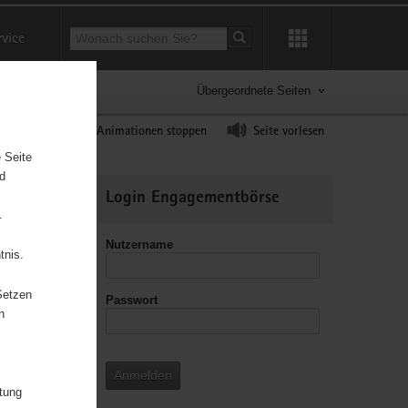
Suchbegriff
rvice
Suche starten
Übergeordnete Seiten
ast erhöhen
Animationen stoppen
Seite vorlesen
 Seite
nd
Weitere
Login Engagementbörse
Informationen
.
Nutzername
tnis.
Setzen
Passwort
n
Anmelden
itung