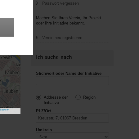
Passwort vergessen
Machen Sie Ihren Verein, Ihr Projekt
oder Ihre Initiative bekannt.
Verein neu registrieren
Ich suche nach
Stichwort oder Name der Initiative
Addresse der
Region
Initiative
 Sachsen
PLZ/Ort
Umkreis