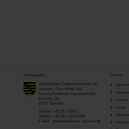
Service
Herausgeber
Service
Sächsisches Staatsministerium für
Übersic
Soziales, Gesundheit und
Impres
Gesellschaftlichen Zusammenhalt
Albertstr. 10
Kontakt
01097
Dresden
Suche
Telefon:
+49 351 564-0
eSignat
Telefax:
+49 351 564-55060
E-Mail:
poststelle@sms.sachsen.de
Datensc