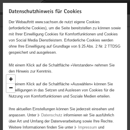
P
Portalübergreifende
o
H
Navigation
Datenschutzhinweis für Cookies
r
a
S
Bürgerschaftliches Engagement
Der Webauftritt www.sachsen.de nutzt eigene Cookies
t
u
e
(erforderliche Cookies), um die Seite bereitstellen zu können sowie
a
p
r
mit Ihrer Einwilligung Cookies für Komfortfunktionen und Cookies
l
t
v
Engagementbörse
Hauptinhalt
von Social Media Dienstleistern. Erforderliche Cookies werden
ü
i
i
ohne Ihre Einwilligung auf Grundlage von § 25 Abs. 2 Nr. 2 TTDSG
b
n
c
gespeichert und ausgelesen.
e
h
e
Ergebnisse als Liste anzeigen
r
a
Mit einem Klick auf die Schaltfläche »Verstanden« nehmen Sie
g
l
den Hinweis zur Kenntnis.
r
t
+
e
Mit einem Klick auf die Schaltfläche »Auswählen« können Sie
−
i
Einwilligungen in das Setzen und Auslesen von Cookies für die
Nutzung von Komfortfunktionen und Soziale Medien erteilen.
f
e
Ihre aktuellen Einstellungen können Sie jederzeit einsehen und
n
anpassen. Unter
Datenschutz
informieren wir Sie ausführlich
d
über Art und Umfang der Datenverarbeitung sowie Ihre Rechte.
6
e
5
Weitere Informationen finden Sie unter
Impressum
und
N