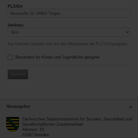
PLZ/Ort
Umkreis
Der Umkreis bezieht sich auf den Mittelpunkt der PLZ-/Ortsangabe.
Besonders für Kinder und Jugendliche geeignet
Suchen
Service
Herausgeber
Sächsisches Staatsministerium für Soziales, Gesundheit und
Gesellschaftlichen Zusammenhalt
Albertstr. 10
01097
Dresden