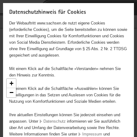
P
Portalübergreifende
o
H
Navigation
Datenschutzhinweis für Cookies
r
a
S
Bürgerschaftliches Engagement
Der Webauftritt www.sachsen.de nutzt eigene Cookies
t
u
e
(erforderliche Cookies), um die Seite bereitstellen zu können sowie
a
p
r
mit Ihrer Einwilligung Cookies für Komfortfunktionen und Cookies
l
t
v
Engagementbörse
Hauptinhalt
von Social Media Dienstleistern. Erforderliche Cookies werden
ü
i
i
ohne Ihre Einwilligung auf Grundlage von § 25 Abs. 2 Nr. 2 TTDSG
b
n
c
gespeichert und ausgelesen.
e
h
e
Ergebnisse als Liste anzeigen
r
a
Mit einem Klick auf die Schaltfläche »Verstanden« nehmen Sie
g
l
den Hinweis zur Kenntnis.
r
t
+
e
Mit einem Klick auf die Schaltfläche »Auswählen« können Sie
−
i
Einwilligungen in das Setzen und Auslesen von Cookies für die
Nutzung von Komfortfunktionen und Soziale Medien erteilen.
f
e
5
Ihre aktuellen Einstellungen können Sie jederzeit einsehen und
7
n
anpassen. Unter
Datenschutz
informieren wir Sie ausführlich
23
d
über Art und Umfang der Datenverarbeitung sowie Ihre Rechte.
25
e
Weitere Informationen finden Sie unter
Impressum
und
N