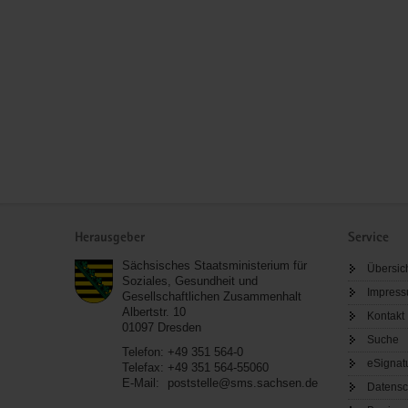
Service
Herausgeber
Service
Sächsisches Staatsministerium für
Übersic
Soziales, Gesundheit und
Impres
Gesellschaftlichen Zusammenhalt
Albertstr. 10
Kontakt
01097
Dresden
Suche
Telefon:
+49 351 564-0
eSignat
Telefax:
+49 351 564-55060
E-Mail:
poststelle@sms.sachsen.de
Datensc