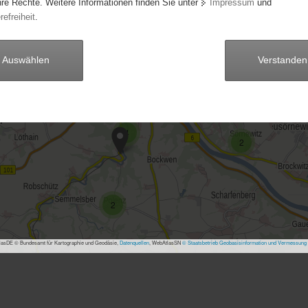
hre Rechte. Weitere Informationen finden Sie unter
Impressum
und
refreiheit
.
2
3
Auswählen
Verstanden
20
23
2
4
2
2
asDE © Bundesamt für Kartographie und Geodäsie,
Datenquellen
, WebAtlasSN
© Staatsbetrieb Geobasisinformation und Vermessung