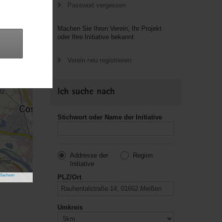
Passwort vergessen
Machen Sie Ihren Verein, Ihr Projekt
oder Ihre Initiative bekannt.
Verein neu registrieren
Ich suche nach
Stichwort oder Name der Initiative
Addresse der
Region
Initiative
 Sachsen
PLZ/Ort
Umkreis