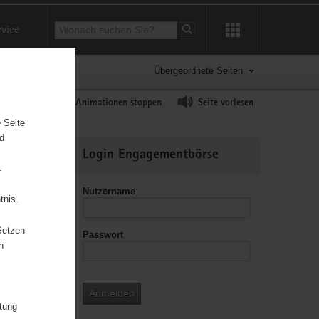
Suchbegriff
rvice
Suche starten
Übergeordnete Seiten
ast erhöhen
Animationen stoppen
Seite vorlesen
 Seite
nd
Weitere
Login Engagementbörse
Informationen
.
Nutzername
tnis.
Setzen
Passwort
n
Anmelden
itung