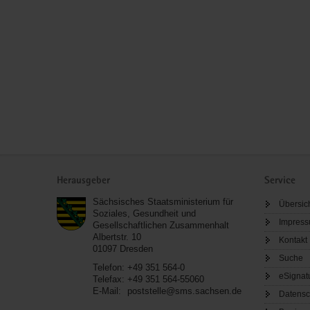
Service
Herausgeber
Service
Sächsisches Staatsministerium für
Übersic
Soziales, Gesundheit und
Impres
Gesellschaftlichen Zusammenhalt
Albertstr. 10
Kontakt
01097
Dresden
Suche
Telefon:
+49 351 564-0
eSignat
Telefax:
+49 351 564-55060
E-Mail:
poststelle@sms.sachsen.de
Datensc