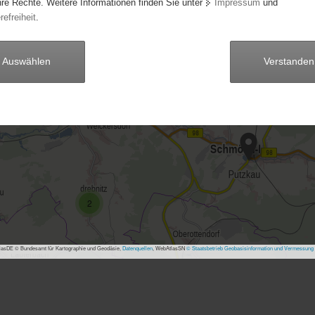
hre Rechte. Weitere Informationen finden Sie unter
Impressum
und
16
refreiheit
.
7
Auswählen
Verstanden
27
7
2
asDE © Bundesamt für Kartographie und Geodäsie,
Datenquellen
, WebAtlasSN
© Staatsbetrieb Geobasisinformation und Vermessung