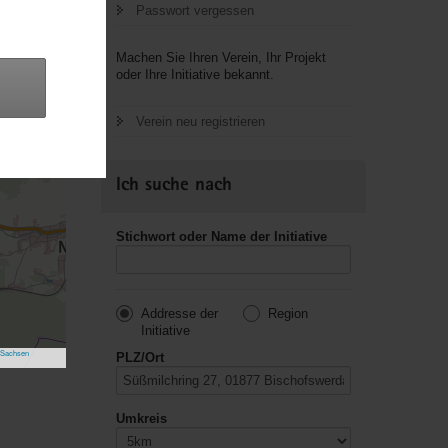
Passwort vergessen
Machen Sie Ihren Verein, Ihr Projekt
oder Ihre Initiative bekannt.
Verein neu registrieren
Ich suche nach
Stichwort oder Name der Initiative
Addresse der
Region
Initiative
 Sachsen
PLZ/Ort
Umkreis