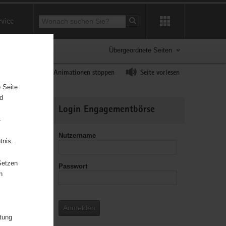
Suchbegriff
rvice
Suche starten
Übergeordnete Seiten
ast erhöhen
Animationen stoppen
Seite vorlesen
 Seite
nd
Weitere
Login Engagementbörse
Informationen
.
Nutzername
tnis.
Setzen
Passwort
n
Anmelden
itung