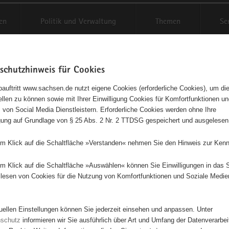
en
Politik und Verwaltung
Themen
Se
schutzhinweis für Cookies
Schriftgröße anpassen
Kontr
auftritt www.sachsen.de nutzt eigene Cookies (erforderliche Cookies), um die
tellen zu können sowie mit Ihrer Einwilligung Cookies für Komfortfunktionen u
agementbörse
t
 von Social Media Dienstleistern. Erforderliche Cookies werden ohne Ihre
igung auf Grundlage von § 25 Abs. 2 Nr. 2 TTDSG gespeichert und ausgelesen
sse als Liste anzeigen
em Klick auf die Schaltfläche »Verstanden« nehmen Sie den Hinweis zur Kenn
em Klick auf die Schaltfläche »Auswählen« können Sie Einwilligungen in das 
lesen von Cookies für die Nutzung von Komfortfunktionen und Soziale Medie
2
3
tuellen Einstellungen können Sie jederzeit einsehen und anpassen. Unter
3
nschutz
informieren wir Sie ausführlich über Art und Umfang der Datenverarbe