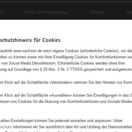
en
Politik und Verwaltung
Themen
Se
schutzhinweis für Cookies
Schriftgröße anpassen
Kontr
auftritt www.sachsen.de nutzt eigene Cookies (erforderliche Cookies), um die
tellen zu können sowie mit Ihrer Einwilligung Cookies für Komfortfunktionen u
agementbörse
t
 von Social Media Dienstleistern. Erforderliche Cookies werden ohne Ihre
igung auf Grundlage von § 25 Abs. 2 Nr. 2 TTDSG gespeichert und ausgelesen
sse als Liste anzeigen
em Klick auf die Schaltfläche »Verstanden« nehmen Sie den Hinweis zur Kenn
em Klick auf die Schaltfläche »Auswählen« können Sie Einwilligungen in das 
lesen von Cookies für die Nutzung von Komfortfunktionen und Soziale Medie
tuellen Einstellungen können Sie jederzeit einsehen und anpassen. Unter
2
nschutz
informieren wir Sie ausführlich über Art und Umfang der Datenverarbe
3