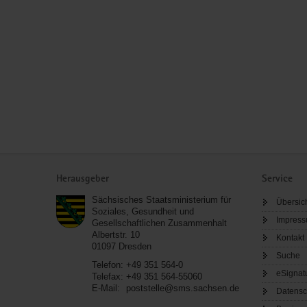
Service
Herausgeber
Service
Sächsisches Staatsministerium für
Übersic
Soziales, Gesundheit und
Impres
Gesellschaftlichen Zusammenhalt
Albertstr. 10
Kontakt
01097
Dresden
Suche
Telefon:
+49 351 564-0
eSignat
Telefax:
+49 351 564-55060
E-Mail:
poststelle@sms.sachsen.de
Datensc