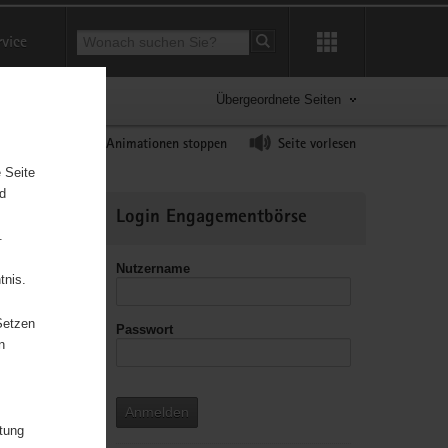
Suchbegriff
rvice
Suche starten
Übergeordnete Seiten
ast erhöhen
Animationen stoppen
Seite vorlesen
 Seite
nd
Weitere
Login Engagementbörse
Informationen
.
Nutzername
tnis.
Setzen
Passwort
n
Anmelden
itung