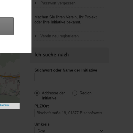
Passwort vergessen
Machen Sie Ihren Verein, Ihr Projekt
oder Ihre Initiative bekannt.
Verein neu registrieren
Ich suche nach
Stichwort oder Name der Initiative
Addresse der
Region
Initiative
 Sachsen
PLZ/Ort
Umkreis