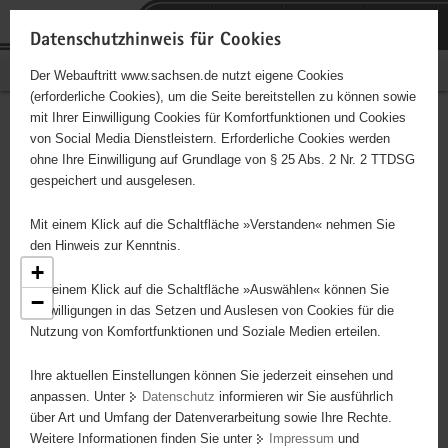
P
Portalübergreifende
o
H
Navigation
Datenschutzhinweis für Cookies
r
a
S
Bürgerschaftliches Engagement
Der Webauftritt www.sachsen.de nutzt eigene Cookies
t
u
e
(erforderliche Cookies), um die Seite bereitstellen zu können sowie
a
p
r
mit Ihrer Einwilligung Cookies für Komfortfunktionen und Cookies
l
t
v
Engagementbörse
Hauptinhalt
von Social Media Dienstleistern. Erforderliche Cookies werden
ü
i
i
ohne Ihre Einwilligung auf Grundlage von § 25 Abs. 2 Nr. 2 TTDSG
b
n
c
gespeichert und ausgelesen.
e
h
e
Ergebnisse als Liste anzeigen
r
a
Mit einem Klick auf die Schaltfläche »Verstanden« nehmen Sie
g
l
den Hinweis zur Kenntnis.
r
t
+
e
2
Mit einem Klick auf die Schaltfläche »Auswählen« können Sie
6
−
2
i
Einwilligungen in das Setzen und Auslesen von Cookies für die
33
Nutzung von Komfortfunktionen und Soziale Medien erteilen.
f
8
4
e
83
29
Ihre aktuellen Einstellungen können Sie jederzeit einsehen und
n
24
anpassen. Unter
Datenschutz
informieren wir Sie ausführlich
5
d
76
über Art und Umfang der Datenverarbeitung sowie Ihre Rechte.
e
80
6
Weitere Informationen finden Sie unter
Impressum
und
N