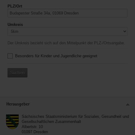
PLZ/Ort
Umkreis
Der Umkreis bezieht sich auf den Mittelpunkt der PLZ-/Ortsangabe.
Besonders für Kinder und Jugendliche geeignet
Suchen
Service
Herausgeber
Sächsisches Staatsministerium für Soziales, Gesundheit und
Gesellschaftlichen Zusammenhalt
Albertstr. 10
01097
Dresden