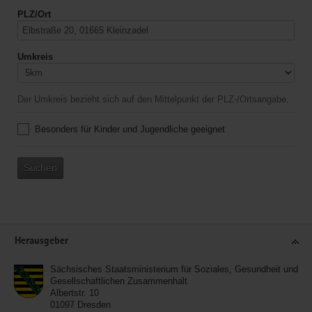
PLZ/Ort
Umkreis
Der Umkreis bezieht sich auf den Mittelpunkt der PLZ-/Ortsangabe.
Besonders für Kinder und Jugendliche geeignet
Suchen
Service
Herausgeber
Sächsisches Staatsministerium für Soziales, Gesundheit und
Gesellschaftlichen Zusammenhalt
Albertstr. 10
01097
Dresden