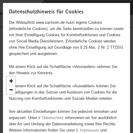
P
Portalübergreifende
o
H
Navigation
Datenschutzhinweis für Cookies
r
a
S
Bürgerschaftliches Engagement
Der Webauftritt www.sachsen.de nutzt eigene Cookies
t
u
e
(erforderliche Cookies), um die Seite bereitstellen zu können sowie
a
p
r
mit Ihrer Einwilligung Cookies für Komfortfunktionen und Cookies
l
t
v
Engagementbörse
Hauptinhalt
von Social Media Dienstleistern. Erforderliche Cookies werden
ü
i
i
ohne Ihre Einwilligung auf Grundlage von § 25 Abs. 2 Nr. 2 TTDSG
b
n
c
gespeichert und ausgelesen.
e
h
e
Ergebnisse als Liste anzeigen
r
a
Mit einem Klick auf die Schaltfläche »Verstanden« nehmen Sie
g
l
den Hinweis zur Kenntnis.
r
t
+
e
Mit einem Klick auf die Schaltfläche »Auswählen« können Sie
−
i
Einwilligungen in das Setzen und Auslesen von Cookies für die
Nutzung von Komfortfunktionen und Soziale Medien erteilen.
f
e
7
Ihre aktuellen Einstellungen können Sie jederzeit einsehen und
n
anpassen. Unter
Datenschutz
informieren wir Sie ausführlich
d
über Art und Umfang der Datenverarbeitung sowie Ihre Rechte.
e
Weitere Informationen finden Sie unter
Impressum
und
N