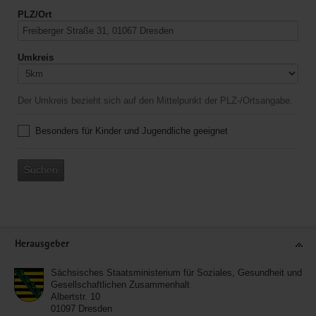
PLZ/Ort
Umkreis
Der Umkreis bezieht sich auf den Mittelpunkt der PLZ-/Ortsangabe.
Besonders für Kinder und Jugendliche geeignet
Suchen
Service
Herausgeber
Sächsisches Staatsministerium für Soziales, Gesundheit und
Gesellschaftlichen Zusammenhalt
Albertstr. 10
01097
Dresden