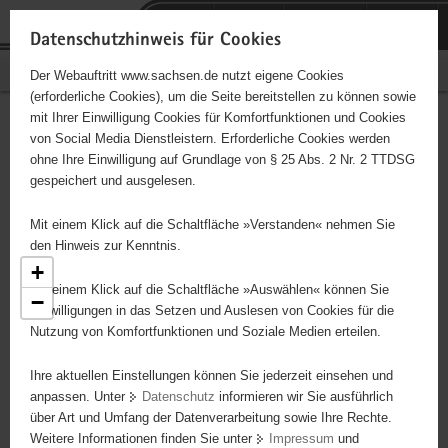
P
Portalübergreifende
o
H
Navigation
Datenschutzhinweis für Cookies
r
a
S
Bürgerschaftliches Engagement
Der Webauftritt www.sachsen.de nutzt eigene Cookies
t
u
e
(erforderliche Cookies), um die Seite bereitstellen zu können sowie
a
p
r
mit Ihrer Einwilligung Cookies für Komfortfunktionen und Cookies
l
t
v
Engagementbörse
Hauptinhalt
von Social Media Dienstleistern. Erforderliche Cookies werden
ü
i
i
ohne Ihre Einwilligung auf Grundlage von § 25 Abs. 2 Nr. 2 TTDSG
b
n
c
gespeichert und ausgelesen.
e
h
e
Ergebnisse als Liste anzeigen
r
a
Mit einem Klick auf die Schaltfläche »Verstanden« nehmen Sie
g
l
den Hinweis zur Kenntnis.
r
t
+
e
2
Mit einem Klick auf die Schaltfläche »Auswählen« können Sie
−
i
Einwilligungen in das Setzen und Auslesen von Cookies für die
3
Nutzung von Komfortfunktionen und Soziale Medien erteilen.
f
36
2
e
Ihre aktuellen Einstellungen können Sie jederzeit einsehen und
n
4
53
14
16
anpassen. Unter
Datenschutz
informieren wir Sie ausführlich
d
über Art und Umfang der Datenverarbeitung sowie Ihre Rechte.
e
76
Weitere Informationen finden Sie unter
Impressum
und
N