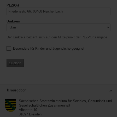
PLZ/Ort
Umkreis
Der Umkreis bezieht sich auf den Mittelpunkt der PLZ-/Ortsangabe.
Besonders für Kinder und Jugendliche geeignet
Suchen
Service
Herausgeber
Sächsisches Staatsministerium für Soziales, Gesundheit und
Gesellschaftlichen Zusammenhalt
Albertstr. 10
01097
Dresden