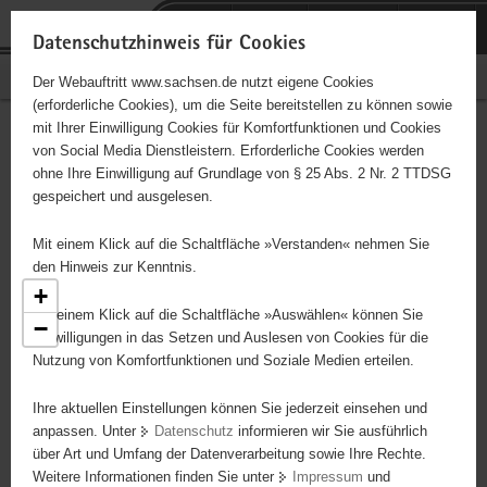
P
Portalübergreifende
o
H
Navigation
Datenschutzhinweis für Cookies
r
a
S
Bürgerschaftliches Engagement
Der Webauftritt www.sachsen.de nutzt eigene Cookies
t
u
e
(erforderliche Cookies), um die Seite bereitstellen zu können sowie
a
p
r
mit Ihrer Einwilligung Cookies für Komfortfunktionen und Cookies
l
t
v
Engagementbörse
Hauptinhalt
von Social Media Dienstleistern. Erforderliche Cookies werden
ü
i
i
ohne Ihre Einwilligung auf Grundlage von § 25 Abs. 2 Nr. 2 TTDSG
b
n
c
gespeichert und ausgelesen.
e
h
e
Ergebnisse als Liste anzeigen
r
a
Mit einem Klick auf die Schaltfläche »Verstanden« nehmen Sie
g
l
den Hinweis zur Kenntnis.
r
t
+
e
Mit einem Klick auf die Schaltfläche »Auswählen« können Sie
−
i
Einwilligungen in das Setzen und Auslesen von Cookies für die
2
Nutzung von Komfortfunktionen und Soziale Medien erteilen.
f
e
5
Ihre aktuellen Einstellungen können Sie jederzeit einsehen und
n
anpassen. Unter
Datenschutz
informieren wir Sie ausführlich
d
über Art und Umfang der Datenverarbeitung sowie Ihre Rechte.
e
Weitere Informationen finden Sie unter
Impressum
und
N