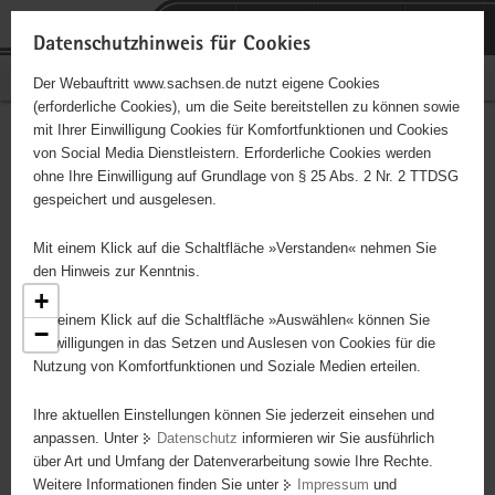
P
Portalübergreifende
o
H
Navigation
Datenschutzhinweis für Cookies
r
a
S
Bürgerschaftliches Engagement
Der Webauftritt www.sachsen.de nutzt eigene Cookies
t
u
e
(erforderliche Cookies), um die Seite bereitstellen zu können sowie
a
p
r
mit Ihrer Einwilligung Cookies für Komfortfunktionen und Cookies
l
t
v
Engagementbörse
Hauptinhalt
von Social Media Dienstleistern. Erforderliche Cookies werden
ü
i
i
ohne Ihre Einwilligung auf Grundlage von § 25 Abs. 2 Nr. 2 TTDSG
b
n
c
gespeichert und ausgelesen.
e
h
e
Ergebnisse als Liste anzeigen
r
a
Mit einem Klick auf die Schaltfläche »Verstanden« nehmen Sie
g
l
den Hinweis zur Kenntnis.
r
t
+
e
Mit einem Klick auf die Schaltfläche »Auswählen« können Sie
−
i
Einwilligungen in das Setzen und Auslesen von Cookies für die
Nutzung von Komfortfunktionen und Soziale Medien erteilen.
f
e
Ihre aktuellen Einstellungen können Sie jederzeit einsehen und
n
anpassen. Unter
Datenschutz
informieren wir Sie ausführlich
d
über Art und Umfang der Datenverarbeitung sowie Ihre Rechte.
e
12
Weitere Informationen finden Sie unter
Impressum
und
N