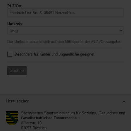
PLZ/Ort
Umkreis
Der Umkreis bezieht sich auf den Mittelpunkt der PLZ-/Ortsangabe.
Besonders für Kinder und Jugendliche geeignet
Suchen
Service
Herausgeber
Sächsisches Staatsministerium für Soziales, Gesundheit und
Gesellschaftlichen Zusammenhalt
Albertstr. 10
01097
Dresden