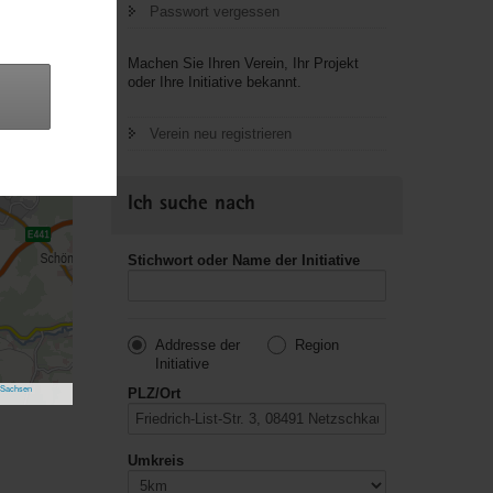
Passwort vergessen
Machen Sie Ihren Verein, Ihr Projekt
oder Ihre Initiative bekannt.
Verein neu registrieren
Ich suche nach
Stichwort oder Name der Initiative
Addresse der
Region
Initiative
 Sachsen
PLZ/Ort
Umkreis