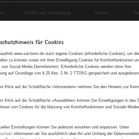
en
Politik und Verwaltung
Themen
Se
schutzhinweis für Cookies
Schriftgröße anpassen
Kontr
auftritt www.sachsen.de nutzt eigene Cookies (erforderliche Cookies), um die
tellen zu können sowie mit Ihrer Einwilligung Cookies für Komfortfunktionen u
agementbörse
t
 von Social Media Dienstleistern. Erforderliche Cookies werden ohne Ihre
igung auf Grundlage von § 25 Abs. 2 Nr. 2 TTDSG gespeichert und ausgelesen
sse als Liste anzeigen
em Klick auf die Schaltfläche »Verstanden« nehmen Sie den Hinweis zur Kenn
em Klick auf die Schaltfläche »Auswählen« können Sie Einwilligungen in das 
lesen von Cookies für die Nutzung von Komfortfunktionen und Soziale Medie
tuellen Einstellungen können Sie jederzeit einsehen und anpassen. Unter
nschutz
informieren wir Sie ausführlich über Art und Umfang der Datenverarbe