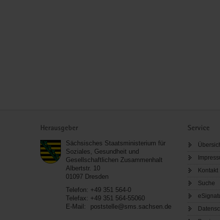
Service
Herausgeber
Service
Sächsisches Staatsministerium für
Übersic
Soziales, Gesundheit und
Impres
Gesellschaftlichen Zusammenhalt
Albertstr. 10
Kontakt
01097
Dresden
Suche
Telefon:
+49 351 564-0
eSignat
Telefax:
+49 351 564-55060
E-Mail:
poststelle@sms.sachsen.de
Datensc