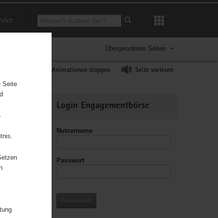
Suchbegriff
rvice
Suche starten
Übergeordnete Seiten
ast erhöhen
Animationen stoppen
Seite vorlesen
 Seite
nd
Weitere
Login Engagementbörse
Informationen
.
Nutzername
tnis.
Setzen
Passwort
n
Anmelden
itung