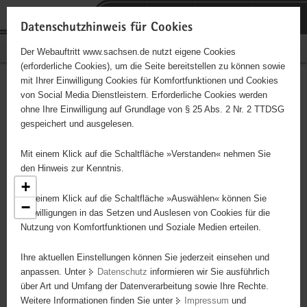
P
Portalübergreifende
o
H
Navigation
Datenschutzhinweis für Cookies
r
a
S
Bürgerschaftliches Engagement
Der Webauftritt www.sachsen.de nutzt eigene Cookies
t
u
e
(erforderliche Cookies), um die Seite bereitstellen zu können sowie
a
p
r
mit Ihrer Einwilligung Cookies für Komfortfunktionen und Cookies
l
t
v
Engagementbörse
Hauptinhalt
von Social Media Dienstleistern. Erforderliche Cookies werden
ü
i
i
ohne Ihre Einwilligung auf Grundlage von § 25 Abs. 2 Nr. 2 TTDSG
b
n
c
gespeichert und ausgelesen.
e
h
e
Ergebnisse als Liste anzeigen
r
a
Mit einem Klick auf die Schaltfläche »Verstanden« nehmen Sie
g
l
den Hinweis zur Kenntnis.
r
t
+
e
Mit einem Klick auf die Schaltfläche »Auswählen« können Sie
−
i
8
Einwilligungen in das Setzen und Auslesen von Cookies für die
8
Nutzung von Komfortfunktionen und Soziale Medien erteilen.
f
e
8
3
2
23
Ihre aktuellen Einstellungen können Sie jederzeit einsehen und
n
anpassen. Unter
Datenschutz
informieren wir Sie ausführlich
d
4
53
über Art und Umfang der Datenverarbeitung sowie Ihre Rechte.
14
e
Weitere Informationen finden Sie unter
Impressum
und
N
2