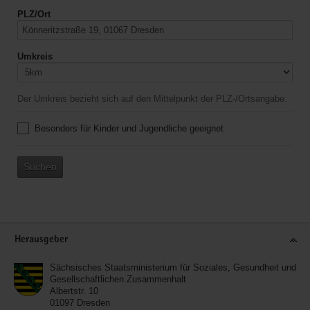
PLZ/Ort
Umkreis
Der Umkreis bezieht sich auf den Mittelpunkt der PLZ-/Ortsangabe.
Besonders für Kinder und Jugendliche geeignet
Suchen
Service
Herausgeber
Sächsisches Staatsministerium für Soziales, Gesundheit und
Gesellschaftlichen Zusammenhalt
Albertstr. 10
01097
Dresden