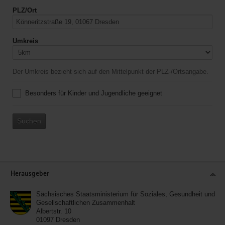
PLZ/Ort
Umkreis
Der Umkreis bezieht sich auf den Mittelpunkt der PLZ-/Ortsangabe.
Besonders für Kinder und Jugendliche geeignet
Suchen
Service
Herausgeber
Sächsisches Staatsministerium für Soziales, Gesundheit und
Gesellschaftlichen Zusammenhalt
Albertstr. 10
01097
Dresden