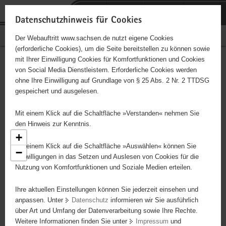
P
Portalübergreifende
o
H
Navigation
Datenschutzhinweis für Cookies
r
a
S
Bürgerschaftliches Engagement
Der Webauftritt www.sachsen.de nutzt eigene Cookies
t
u
e
(erforderliche Cookies), um die Seite bereitstellen zu können sowie
a
p
r
mit Ihrer Einwilligung Cookies für Komfortfunktionen und Cookies
l
t
v
Engagementbörse
Hauptinhalt
von Social Media Dienstleistern. Erforderliche Cookies werden
ü
i
i
ohne Ihre Einwilligung auf Grundlage von § 25 Abs. 2 Nr. 2 TTDSG
b
n
c
gespeichert und ausgelesen.
e
h
e
Ergebnisse als Liste anzeigen
r
a
Mit einem Klick auf die Schaltfläche »Verstanden« nehmen Sie
g
l
den Hinweis zur Kenntnis.
r
t
+
e
Mit einem Klick auf die Schaltfläche »Auswählen« können Sie
−
i
8
Einwilligungen in das Setzen und Auslesen von Cookies für die
8
Nutzung von Komfortfunktionen und Soziale Medien erteilen.
f
e
8
3
2
23
Ihre aktuellen Einstellungen können Sie jederzeit einsehen und
n
anpassen. Unter
Datenschutz
informieren wir Sie ausführlich
d
4
53
über Art und Umfang der Datenverarbeitung sowie Ihre Rechte.
14
e
Weitere Informationen finden Sie unter
Impressum
und
N
2