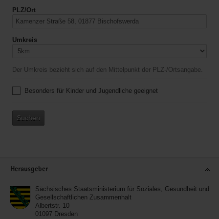
PLZ/Ort
Umkreis
Der Umkreis bezieht sich auf den Mittelpunkt der PLZ-/Ortsangabe.
Besonders für Kinder und Jugendliche geeignet
Suchen
Service
Herausgeber
Sächsisches Staatsministerium für Soziales, Gesundheit und
Gesellschaftlichen Zusammenhalt
Albertstr. 10
01097
Dresden