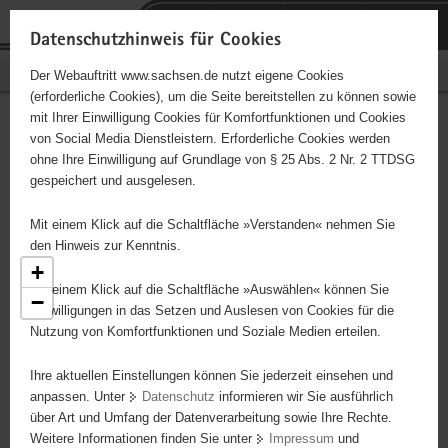
P
Portalübergreifende
o
H
Navigation
Datenschutzhinweis für Cookies
r
a
S
Bürgerschaftliches Engagement
Der Webauftritt www.sachsen.de nutzt eigene Cookies
t
u
e
(erforderliche Cookies), um die Seite bereitstellen zu können sowie
a
p
r
mit Ihrer Einwilligung Cookies für Komfortfunktionen und Cookies
l
t
v
Engagementbörse
Hauptinhalt
von Social Media Dienstleistern. Erforderliche Cookies werden
ü
i
i
ohne Ihre Einwilligung auf Grundlage von § 25 Abs. 2 Nr. 2 TTDSG
b
n
c
gespeichert und ausgelesen.
e
h
e
Ergebnisse als Liste anzeigen
r
a
Mit einem Klick auf die Schaltfläche »Verstanden« nehmen Sie
g
l
den Hinweis zur Kenntnis.
r
t
+
e
Mit einem Klick auf die Schaltfläche »Auswählen« können Sie
−
i
Einwilligungen in das Setzen und Auslesen von Cookies für die
8
Nutzung von Komfortfunktionen und Soziale Medien erteilen.
f
e
Ihre aktuellen Einstellungen können Sie jederzeit einsehen und
n
2
anpassen. Unter
Datenschutz
informieren wir Sie ausführlich
d
3
über Art und Umfang der Datenverarbeitung sowie Ihre Rechte.
e
3
Weitere Informationen finden Sie unter
Impressum
und
N