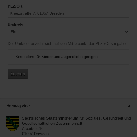
PLZ/Ort
Umkreis
Der Umkreis bezieht sich auf den Mittelpunkt der PLZ-/Ortsangabe.
Besonders für Kinder und Jugendliche geeignet
Suchen
Service
Herausgeber
Sächsisches Staatsministerium für Soziales, Gesundheit und
Gesellschaftlichen Zusammenhalt
Albertstr. 10
01097
Dresden