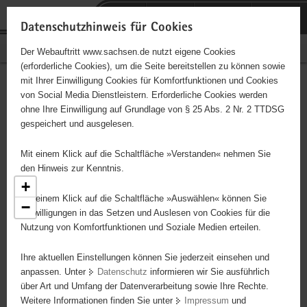
P
Portalübergreifende
o
H
Navigation
Datenschutzhinweis für Cookies
r
a
S
Bürgerschaftliches Engagement
Der Webauftritt www.sachsen.de nutzt eigene Cookies
t
u
e
(erforderliche Cookies), um die Seite bereitstellen zu können sowie
a
p
r
mit Ihrer Einwilligung Cookies für Komfortfunktionen und Cookies
l
t
v
Engagementbörse
Hauptinhalt
von Social Media Dienstleistern. Erforderliche Cookies werden
ü
i
i
ohne Ihre Einwilligung auf Grundlage von § 25 Abs. 2 Nr. 2 TTDSG
b
n
c
gespeichert und ausgelesen.
e
h
e
Ergebnisse als Liste anzeigen
r
a
Mit einem Klick auf die Schaltfläche »Verstanden« nehmen Sie
g
l
den Hinweis zur Kenntnis.
r
t
+
e
Mit einem Klick auf die Schaltfläche »Auswählen« können Sie
6
−
i
Einwilligungen in das Setzen und Auslesen von Cookies für die
9
Nutzung von Komfortfunktionen und Soziale Medien erteilen.
f
2
37
e
2
Ihre aktuellen Einstellungen können Sie jederzeit einsehen und
n
4
16
anpassen. Unter
Datenschutz
informieren wir Sie ausführlich
d
18
122
über Art und Umfang der Datenverarbeitung sowie Ihre Rechte.
4
e
Weitere Informationen finden Sie unter
Impressum
und
13
N