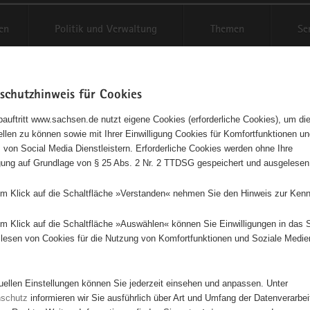
en
Politik und Verwaltung
Themen
Se
schutzhinweis für Cookies
Schriftgröße anpassen
Kontr
auftritt www.sachsen.de nutzt eigene Cookies (erforderliche Cookies), um die
tellen zu können sowie mit Ihrer Einwilligung Cookies für Komfortfunktionen u
agementbörse
t
 von Social Media Dienstleistern. Erforderliche Cookies werden ohne Ihre
igung auf Grundlage von § 25 Abs. 2 Nr. 2 TTDSG gespeichert und ausgelesen
sse als Liste anzeigen
em Klick auf die Schaltfläche »Verstanden« nehmen Sie den Hinweis zur Kenn
em Klick auf die Schaltfläche »Auswählen« können Sie Einwilligungen in das 
lesen von Cookies für die Nutzung von Komfortfunktionen und Soziale Medie
7
12
3
2
tuellen Einstellungen können Sie jederzeit einsehen und anpassen. Unter
35
nschutz
informieren wir Sie ausführlich über Art und Umfang der Datenverarbe