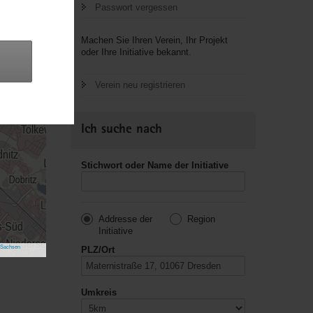
Passwort vergessen
Machen Sie Ihren Verein, Ihr Projekt
oder Ihre Initiative bekannt.
Verein neu registrieren
Ich suche nach
Stichwort oder Name der Initiative
Addresse der
Region
Initiative
 Sachsen
PLZ/Ort
Umkreis