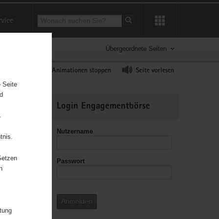
Suchbegriff
rvice
Suche starten
Übergeordnete Seiten
ast erhöhen
Animationen stoppen
Seite vorlesen
 Seite
nd
Weitere
Login Engagementbörse
Informationen
.
Nutzername
tnis.
Setzen
Passwort
n
Anmelden
itung