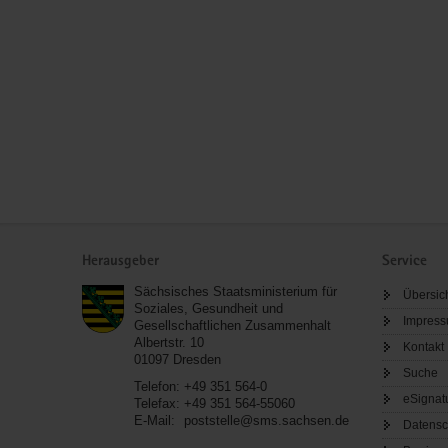
Service
Herausgeber
Service
Sächsisches Staatsministerium für
Übersic
Soziales, Gesundheit und
Impres
Gesellschaftlichen Zusammenhalt
Albertstr. 10
Kontakt
01097
Dresden
Suche
Telefon:
+49 351 564-0
eSignat
Telefax:
+49 351 564-55060
E-Mail:
poststelle@sms.sachsen.de
Datensc