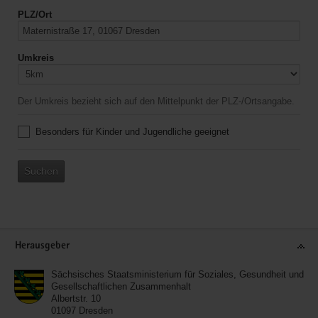
PLZ/Ort
Umkreis
Der Umkreis bezieht sich auf den Mittelpunkt der PLZ-/Ortsangabe.
Besonders für Kinder und Jugendliche geeignet
Suchen
Service
Herausgeber
Sächsisches Staatsministerium für Soziales, Gesundheit und
Gesellschaftlichen Zusammenhalt
Albertstr. 10
01097
Dresden