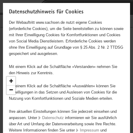
P
Portalübergreifende
o
H
Navigation
Datenschutzhinweis für Cookies
r
a
S
Bürgerschaftliches Engagement
Der Webauftritt www.sachsen.de nutzt eigene Cookies
t
u
e
(erforderliche Cookies), um die Seite bereitstellen zu können sowie
a
p
r
mit Ihrer Einwilligung Cookies für Komfortfunktionen und Cookies
l
t
v
Engagementbörse
Hauptinhalt
von Social Media Dienstleistern. Erforderliche Cookies werden
ü
i
i
ohne Ihre Einwilligung auf Grundlage von § 25 Abs. 2 Nr. 2 TTDSG
b
n
c
gespeichert und ausgelesen.
e
h
e
Ergebnisse als Liste anzeigen
r
a
Mit einem Klick auf die Schaltfläche »Verstanden« nehmen Sie
g
l
den Hinweis zur Kenntnis.
r
t
+
e
Mit einem Klick auf die Schaltfläche »Auswählen« können Sie
−
7
i
Einwilligungen in das Setzen und Auslesen von Cookies für die
12
Nutzung von Komfortfunktionen und Soziale Medien erteilen.
f
3
2
e
35
Ihre aktuellen Einstellungen können Sie jederzeit einsehen und
n
27
4
anpassen. Unter
Datenschutz
informieren wir Sie ausführlich
18
d
29
2
über Art und Umfang der Datenverarbeitung sowie Ihre Rechte.
e
76
Weitere Informationen finden Sie unter
Impressum
und
N