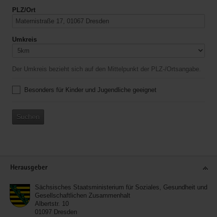
PLZ/Ort
Umkreis
Der Umkreis bezieht sich auf den Mittelpunkt der PLZ-/Ortsangabe.
Besonders für Kinder und Jugendliche geeignet
Suchen
Service
Herausgeber
Sächsisches Staatsministerium für Soziales, Gesundheit und
Gesellschaftlichen Zusammenhalt
Albertstr. 10
01097
Dresden