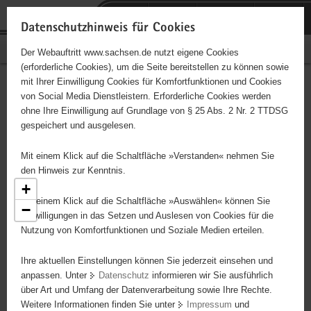
P
Portalübergreifende
o
H
Navigation
Datenschutzhinweis für Cookies
r
a
S
Bürgerschaftliches Engagement
Der Webauftritt www.sachsen.de nutzt eigene Cookies
t
u
e
(erforderliche Cookies), um die Seite bereitstellen zu können sowie
a
p
r
mit Ihrer Einwilligung Cookies für Komfortfunktionen und Cookies
l
t
v
Engagementbörse
Hauptinhalt
von Social Media Dienstleistern. Erforderliche Cookies werden
ü
i
i
ohne Ihre Einwilligung auf Grundlage von § 25 Abs. 2 Nr. 2 TTDSG
b
n
c
gespeichert und ausgelesen.
e
h
e
Ergebnisse als Liste anzeigen
r
a
Mit einem Klick auf die Schaltfläche »Verstanden« nehmen Sie
g
l
den Hinweis zur Kenntnis.
r
t
+
e
Mit einem Klick auf die Schaltfläche »Auswählen« können Sie
−
7
i
Einwilligungen in das Setzen und Auslesen von Cookies für die
12
Nutzung von Komfortfunktionen und Soziale Medien erteilen.
f
3
2
e
35
Ihre aktuellen Einstellungen können Sie jederzeit einsehen und
n
27
4
anpassen. Unter
Datenschutz
informieren wir Sie ausführlich
18
d
29
2
über Art und Umfang der Datenverarbeitung sowie Ihre Rechte.
e
76
Weitere Informationen finden Sie unter
Impressum
und
N