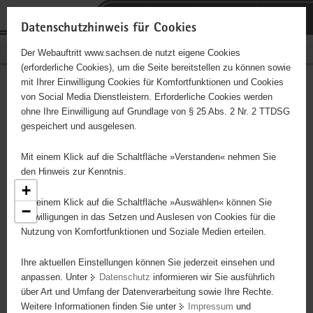
P
Portalübergreifende
o
H
Navigation
Datenschutzhinweis für Cookies
r
a
S
Bürgerschaftliches Engagement
Der Webauftritt www.sachsen.de nutzt eigene Cookies
t
u
e
(erforderliche Cookies), um die Seite bereitstellen zu können sowie
a
p
r
mit Ihrer Einwilligung Cookies für Komfortfunktionen und Cookies
l
t
v
Engagementbörse
Hauptinhalt
von Social Media Dienstleistern. Erforderliche Cookies werden
ü
i
i
ohne Ihre Einwilligung auf Grundlage von § 25 Abs. 2 Nr. 2 TTDSG
b
n
c
gespeichert und ausgelesen.
e
h
e
Ergebnisse als Liste anzeigen
r
a
Mit einem Klick auf die Schaltfläche »Verstanden« nehmen Sie
g
l
den Hinweis zur Kenntnis.
r
t
+
e
Mit einem Klick auf die Schaltfläche »Auswählen« können Sie
−
i
Einwilligungen in das Setzen und Auslesen von Cookies für die
Nutzung von Komfortfunktionen und Soziale Medien erteilen.
f
e
Ihre aktuellen Einstellungen können Sie jederzeit einsehen und
n
anpassen. Unter
Datenschutz
informieren wir Sie ausführlich
d
über Art und Umfang der Datenverarbeitung sowie Ihre Rechte.
6
e
5
Weitere Informationen finden Sie unter
Impressum
und
N