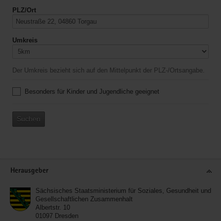
PLZ/Ort
Umkreis
Der Umkreis bezieht sich auf den Mittelpunkt der PLZ-/Ortsangabe.
Besonders für Kinder und Jugendliche geeignet
Suchen
Service
Herausgeber
Sächsisches Staatsministerium für Soziales, Gesundheit und
Gesellschaftlichen Zusammenhalt
Albertstr. 10
01097
Dresden