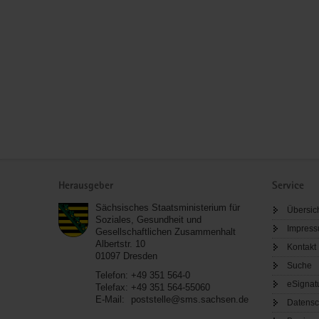
Service
Herausgeber
Service
Sächsisches Staatsministerium für
Übersic
Soziales, Gesundheit und
Impres
Gesellschaftlichen Zusammenhalt
Albertstr. 10
Kontakt
01097
Dresden
Suche
Telefon:
+49 351 564-0
eSignat
Telefax:
+49 351 564-55060
E-Mail:
poststelle@sms.sachsen.de
Datensc