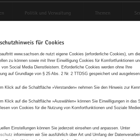
en
Politik und Verwaltung
Themen
Se
schutzhinweis für Cookies
Schriftgröße anpassen
Kontr
auftritt www.sachsen.de nutzt eigene Cookies (erforderliche Cookies), um die
tellen zu können sowie mit Ihrer Einwilligung Cookies für Komfortfunktionen u
agementbörse
t
 von Social Media Dienstleistern. Erforderliche Cookies werden ohne Ihre
igung auf Grundlage von § 25 Abs. 2 Nr. 2 TTDSG gespeichert und ausgelesen
sse als Liste anzeigen
em Klick auf die Schaltfläche »Verstanden« nehmen Sie den Hinweis zur Kenn
em Klick auf die Schaltfläche »Auswählen« können Sie Einwilligungen in das 
lesen von Cookies für die Nutzung von Komfortfunktionen und Soziale Medie
tuellen Einstellungen können Sie jederzeit einsehen und anpassen. Unter
nschutz
informieren wir Sie ausführlich über Art und Umfang der Datenverarbe