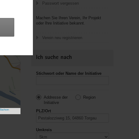
Passwort vergessen
Machen Sie Ihren Verein, Ihr Projekt
oder Ihre Initiative bekannt.
Verein neu registrieren
Ich suche nach
Stichwort oder Name der Initiative
Addresse der
Region
Initiative
 Sachsen
PLZ/Ort
Umkreis