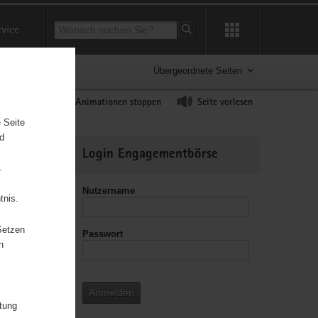
Suchbegriff
rvice
Suche starten
Übergeordnete Seiten
ast erhöhen
Animationen stoppen
Seite vorlesen
 Seite
nd
Weitere
Login Engagementbörse
Informationen
.
Nutzername
tnis.
Setzen
Passwort
n
3
Anmelden
itung
3