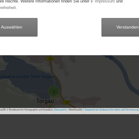
3
hre Rechte. Weitere Informationen finden Sie unter
Impressum
und
refreiheit
.
22
7
Auswählen
Verstanden
9
2
2
3
3
2
asDE © Bundesamt für Kartographie und Geodäsie,
Datenquellen
, WebAtlasSN
© Staatsbetrieb Geobasisinformation und Vermessung