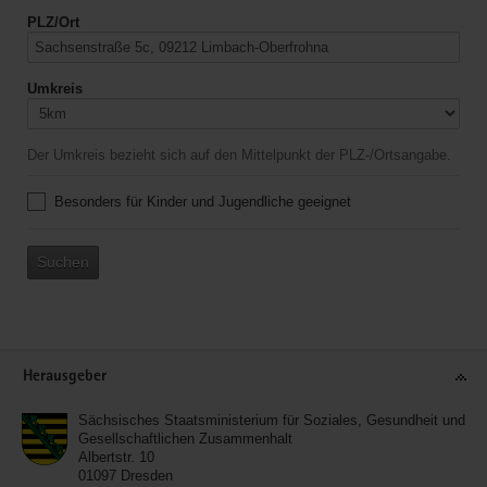
PLZ/Ort
Umkreis
Der Umkreis bezieht sich auf den Mittelpunkt der PLZ-/Ortsangabe.
Besonders für Kinder und Jugendliche geeignet
Suchen
Service
Herausgeber
Sächsisches Staatsministerium für Soziales, Gesundheit und
Gesellschaftlichen Zusammenhalt
Albertstr. 10
01097
Dresden