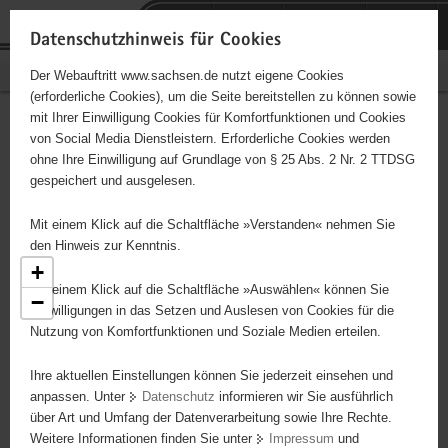
P
Portalübergreifende
o
H
Navigation
Datenschutzhinweis für Cookies
r
a
S
Bürgerschaftliches Engagement
Der Webauftritt www.sachsen.de nutzt eigene Cookies
t
u
e
(erforderliche Cookies), um die Seite bereitstellen zu können sowie
a
p
r
mit Ihrer Einwilligung Cookies für Komfortfunktionen und Cookies
l
t
v
Engagementbörse
Hauptinhalt
von Social Media Dienstleistern. Erforderliche Cookies werden
ü
i
i
ohne Ihre Einwilligung auf Grundlage von § 25 Abs. 2 Nr. 2 TTDSG
b
n
c
gespeichert und ausgelesen.
e
h
e
Ergebnisse als Liste anzeigen
r
a
Mit einem Klick auf die Schaltfläche »Verstanden« nehmen Sie
g
l
den Hinweis zur Kenntnis.
r
t
+
e
Mit einem Klick auf die Schaltfläche »Auswählen« können Sie
−
i
Einwilligungen in das Setzen und Auslesen von Cookies für die
Nutzung von Komfortfunktionen und Soziale Medien erteilen.
f
e
6
Ihre aktuellen Einstellungen können Sie jederzeit einsehen und
n
3
anpassen. Unter
Datenschutz
informieren wir Sie ausführlich
d
über Art und Umfang der Datenverarbeitung sowie Ihre Rechte.
3
e
Weitere Informationen finden Sie unter
Impressum
und
N