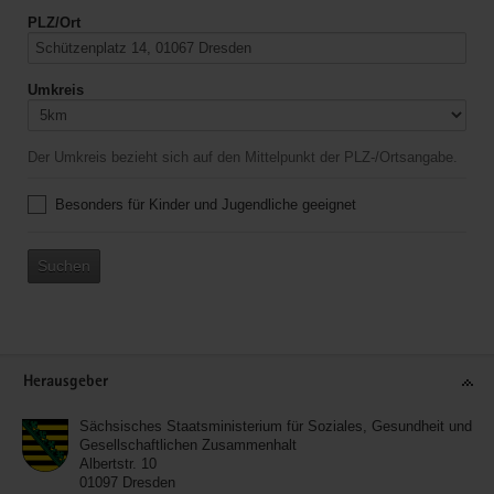
PLZ/Ort
Umkreis
Der Umkreis bezieht sich auf den Mittelpunkt der PLZ-/Ortsangabe.
Besonders für Kinder und Jugendliche geeignet
Suchen
Service
Herausgeber
Sächsisches Staatsministerium für Soziales, Gesundheit und
Gesellschaftlichen Zusammenhalt
Albertstr. 10
01097
Dresden