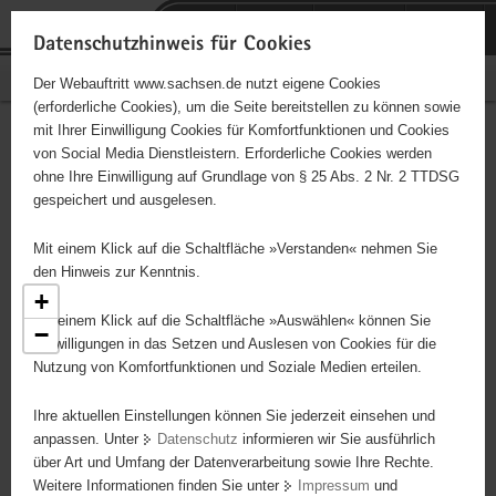
P
Portalübergreifende
o
H
Navigation
Datenschutzhinweis für Cookies
r
a
S
Bürgerschaftliches Engagement
Der Webauftritt www.sachsen.de nutzt eigene Cookies
t
u
e
(erforderliche Cookies), um die Seite bereitstellen zu können sowie
a
p
r
mit Ihrer Einwilligung Cookies für Komfortfunktionen und Cookies
l
t
v
Engagementbörse
Hauptinhalt
von Social Media Dienstleistern. Erforderliche Cookies werden
ü
i
i
ohne Ihre Einwilligung auf Grundlage von § 25 Abs. 2 Nr. 2 TTDSG
b
n
c
gespeichert und ausgelesen.
e
h
e
Ergebnisse als Liste anzeigen
r
a
Mit einem Klick auf die Schaltfläche »Verstanden« nehmen Sie
g
l
den Hinweis zur Kenntnis.
r
t
+
e
Mit einem Klick auf die Schaltfläche »Auswählen« können Sie
−
7
i
Einwilligungen in das Setzen und Auslesen von Cookies für die
4
Nutzung von Komfortfunktionen und Soziale Medien erteilen.
f
21
3
e
2
Ihre aktuellen Einstellungen können Sie jederzeit einsehen und
n
anpassen. Unter
Datenschutz
informieren wir Sie ausführlich
d
68
8
4
über Art und Umfang der Datenverarbeitung sowie Ihre Rechte.
e
Weitere Informationen finden Sie unter
Impressum
und
66
N