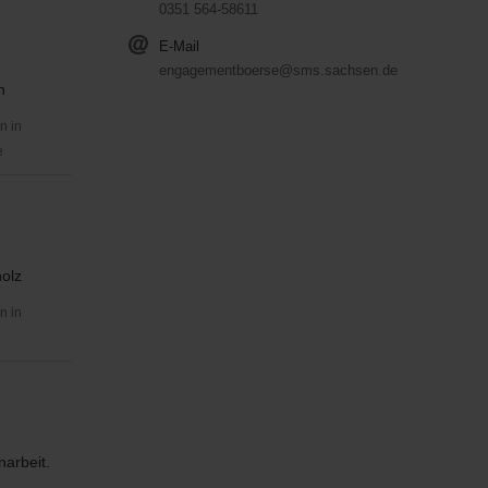
0351 564-58611
E-Mail
engagementboerse@sms.sachsen.de
n
n in
e
holz
n in
narbeit.