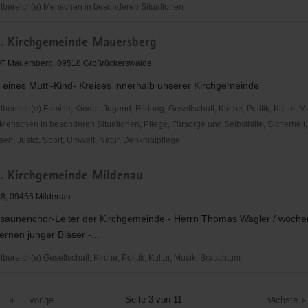
bereich(e) Menschen in besonderen Situationen
h. Kirchgemeinde Mauersberg
irk
 OT Mauersberg, 09518 Großrückerswalde
 eines Mutti-Kind- Kreises innerhalb unserer Kirchgemeinde
reich(e) Familie, Kinder, Jugend, Bildung, Gesellschaft, Kirche, Politik, Kultur, M
Menschen in besonderen Situationen, Pflege, Fürsorge und Selbsthilfe, Sicherheit,
en, Justiz, Sport, Umwelt, Natur, Denkmalpflege
h. Kirchgemeinde Mildenau
inde
78, 09456 Mildenau
rg
osaunenchor-Leiter der Kirchgemeinde - Herrn Thomas Wagler / wöchen
ernen junger Bläser -...
reich(e) Gesellschaft, Kirche, Politik, Kultur, Musik, Brauchtum
Seite 3 von 11
vorige
nächste