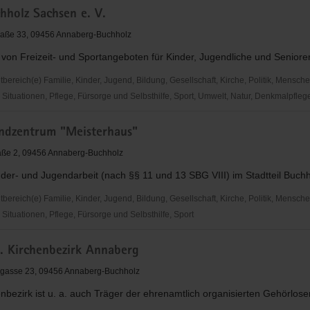
hholz Sachsen e. V.
raße 33, 09456 Annaberg-Buchholz
von Freizeit- und Sportangeboten für Kinder, Jugendliche und Seniore
ereich(e) Familie, Kinder, Jugend, Bildung, Gesellschaft, Kirche, Politik, Mensche
Situationen, Pflege, Fürsorge und Selbsthilfe, Sport, Umwelt, Natur, Denkmalpfleg
endzentrum "Meisterhaus"
aße 2, 09456 Annaberg-Buchholz
der- und Jugendarbeit (nach §§ 11 und 13 SBG VIII) im Stadtteil Buch
ereich(e) Familie, Kinder, Jugend, Bildung, Gesellschaft, Kirche, Politik, Mensche
ituationen, Pflege, Fürsorge und Selbsthilfe, Sport
h. Kirchenbezirk Annaberg
ntrum
aus"
hgasse 23, 09456 Annaberg-Buchholz
nbezirk ist u. a. auch Träger der ehrenamtlich organisierten Gehörlose