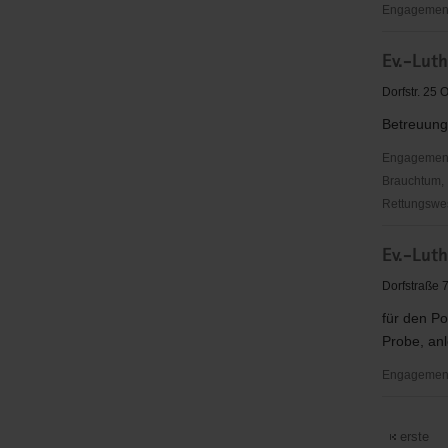
Engagement
Ev.-
Ev.-Lut
Luth.
Kirchenbez
Dorfstr. 25
Annaberg
Betreuung
Engagementbe
Brauchtum, 
Rettungswes
Ev.-
Ev.-Lut
Luth.
Kirchgeme
Dorfstraße 
Mauersbe
für den P
Probe, anl
Engagementbe
Ev.-
Luth.
erste