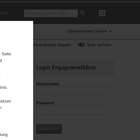
Suchbegriff
rvice
Suche starten
Übergeordnete Seiten
ast erhöhen
Animationen stoppen
Seite vorlesen
 Seite
nd
Weitere
Login Engagementbörse
Informationen
.
Nutzername
tnis.
Setzen
Passwort
leitzahl
n
Anmelden
itung