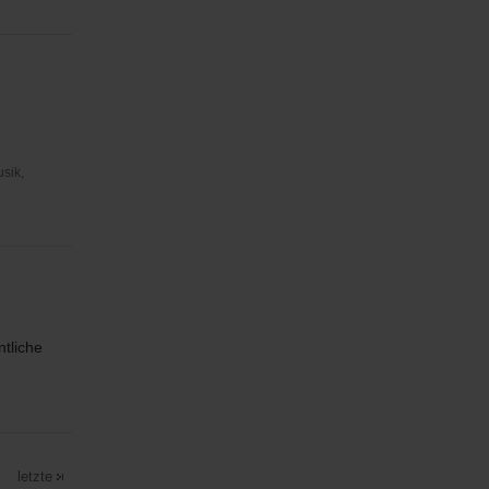
usik,
tliche
letzte