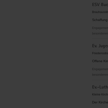
ESV Buc
Mildenau
Brauhausst
Schaffung 
Engagementb
besonderen 
ESV
Ev. Jug
Buchholz
Sachsen
Friedensstr
e.
Offene Kin
V.
Engagementb
besonderen S
Ev.
Ev.-Lut
Jugendze
"Meisterh
Kleine Kirc
Der Kirche