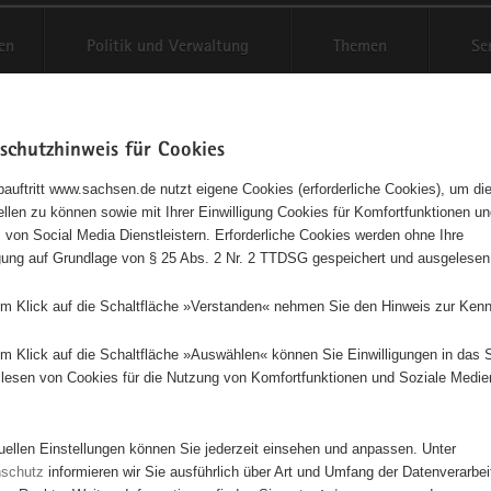
en
Politik und Verwaltung
Themen
Se
schutzhinweis für Cookies
Schriftgröße anpassen
Kontr
auftritt www.sachsen.de nutzt eigene Cookies (erforderliche Cookies), um die
tellen zu können sowie mit Ihrer Einwilligung Cookies für Komfortfunktionen u
t
agementbörse
 von Social Media Dienstleistern. Erforderliche Cookies werden ohne Ihre
igung auf Grundlage von § 25 Abs. 2 Nr. 2 TTDSG gespeichert und ausgelesen
isse auf Karte anzeigen
em Klick auf die Schaltfläche »Verstanden« nehmen Sie den Hinweis zur Kenn
em Klick auf die Schaltfläche »Auswählen« können Sie Einwilligungen in das 
Initiativen
Projekte
Nach Alphabet
Nach Post
lesen von Cookies für die Nutzung von Komfortfunktionen und Soziale Medie
tuellen Einstellungen können Sie jederzeit einsehen und anpassen. Unter
107 Suchergebnisse
nschutz
informieren wir Sie ausführlich über Art und Umfang der Datenverarbe