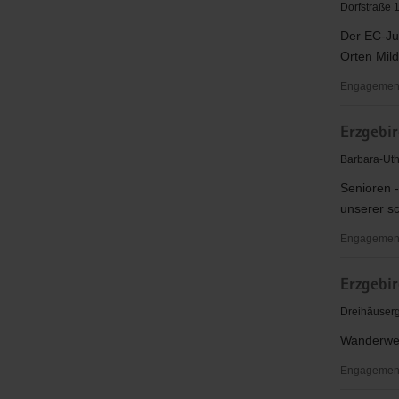
Mildenau
Dorfstraße 
&
Der EC-Ju
Mauersbe
Orten Mil
Engagementb
EC-
Erzgebir
Jugendkre
Mildenau/
Barbara-Ut
Senioren -
unserer sc
Engagementb
Erzgebirgi
Erzgebi
Förderver
für
Dreihäuser
Seniorenar
Wanderweg
e.V.
Engagementb
Erzgebirg