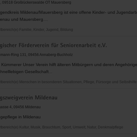
1, 09518 Großrückerswalde OT Mauersberg
gendkreis Mildenau/Mauersberg ist eine offene Kinder- und Jugendarbe
rg
denau und Mauersberg....
ereich(e) Familie, Kinder, Jugend, Bildung
gischer Förderverein für Seniorenarbeit e.V.
is
Mauersberg
hmann-Ring 131, 09456 Annaberg-Buchholz
 Kümmerer Unser Verein hilft älteren Mitbürgern und deren Angehörigen
hnelllebigen Gesellschaft...
ereich(e) Menschen in besonderen Situationen, Pflege, Fürsorge und Selbsthilfe
scher
rgszweigverein Mildenau
ein
gasse 4, 09456 Mildenau
beit
epflege in Mildenau
ereich(e) Kultur, Musik, Brauchtum, Sport, Umwelt, Natur, Denkmalpflege
szweigverein