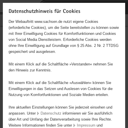
P
Portalübergreifende
o
H
Navigation
Datenschutzhinweis für Cookies
r
a
S
Bürgerschaftliches Engagement
Der Webauftritt www.sachsen.de nutzt eigene Cookies
t
u
e
(erforderliche Cookies), um die Seite bereitstellen zu können sowie
a
p
r
mit Ihrer Einwilligung Cookies für Komfortfunktionen und Cookies
l
t
v
Hauptinhalt
Engagementbörse
von Social Media Dienstleistern. Erforderliche Cookies werden
ü
i
i
ohne Ihre Einwilligung auf Grundlage von § 25 Abs. 2 Nr. 2 TTDSG
b
n
c
gespeichert und ausgelesen.
e
h
e
Ergebnisse auf Karte anzeigen
r
a
Mit einem Klick auf die Schaltfläche »Verstanden« nehmen Sie
g
l
den Hinweis zur Kenntnis.
r
t
Alles
Initiativen
Projekte
e
Mit einem Klick auf die Schaltfläche »Auswählen« können Sie
Nach Alphabet
Nach Postleitzahl
i
Einwilligungen in das Setzen und Auslesen von Cookies für die
Nutzung von Komfortfunktionen und Soziale Medien erteilen.
f
e
Ihre aktuellen Einstellungen können Sie jederzeit einsehen und
69 Suchergebnisse
n
anpassen. Unter
Datenschutz
informieren wir Sie ausführlich
d
über Art und Umfang der Datenverarbeitung sowie Ihre Rechte.
FRAUENINITIATIVE TORGAU e. V.
e
Weitere Informationen finden Sie unter
Impressum
und
N