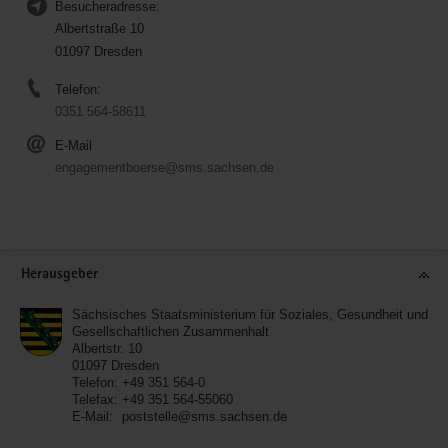
Besucheradresse:
Albertstraße 10
01097 Dresden
Telefon:
0351 564-58611
E-Mail
engagementboerse@sms.sachsen.de
Service
Herausgeber
Sächsisches Staatsministerium für Soziales, Gesundheit und
Gesellschaftlichen Zusammenhalt
Albertstr. 10
01097
Dresden
Telefon:
+49 351 564-0
Telefax:
+49 351 564-55060
E-Mail:
poststelle@sms.sachsen.de