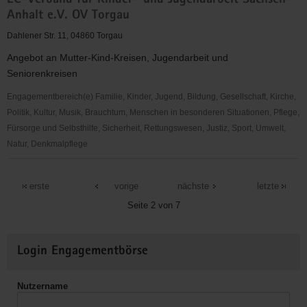
EC-Verband für Kinder- und Jugendarbeit Sachsen-
helfen
Anhalt e.V. OV Torgau
Dir!
e.V.
Dahlener Str. 11, 04860 Torgau
Angebot an Mutter-Kind-Kreisen, Jugendarbeit und
Seniorenkreisen
Engagementbereich(e) Familie, Kinder, Jugend, Bildung, Gesellschaft, Kirche,
Politik, Kultur, Musik, Brauchtum, Menschen in besonderen Situationen, Pflege,
Fürsorge und Selbsthilfe, Sicherheit, Rettungswesen, Justiz, Sport, Umwelt,
Natur, Denkmalpflege
EC-
Verband
erste
vorige
nächste
letzte
für
Seite 2 von 7
Kinder-
und
Weitere
Jugendarbeit
Login Engagementbörse
Informationen
Sachsen-
Anhalt
Nutzername
e.V.