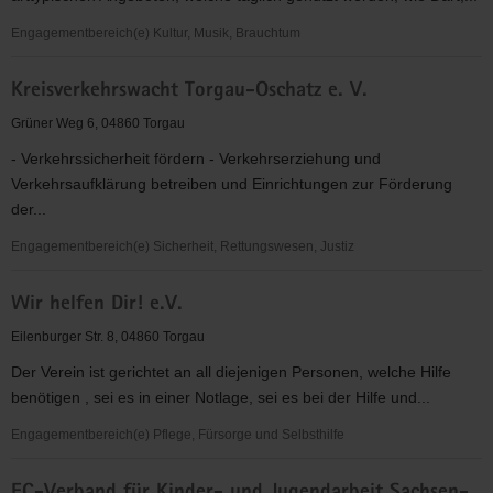
"Kreativzentrum"
Engagementbereich(e) Kultur, Musik, Brauchtum
EC-
Kreisverkehrswacht Torgau-Oschatz e. V.
Jugendcafe
"Blue
Grüner Weg 6, 04860 Torgau
Moon"
- Verkehrssicherheit fördern - Verkehrserziehung und
Verkehrsaufklärung betreiben und Einrichtungen zur Förderung
der...
Engagementbereich(e) Sicherheit, Rettungswesen, Justiz
Kreisverkehrswacht
Wir helfen Dir! e.V.
Torgau-
Oschatz
Eilenburger Str. 8, 04860 Torgau
e.
Der Verein ist gerichtet an all diejenigen Personen, welche Hilfe
V.
benötigen , sei es in einer Notlage, sei es bei der Hilfe und...
Engagementbereich(e) Pflege, Fürsorge und Selbsthilfe
Wir