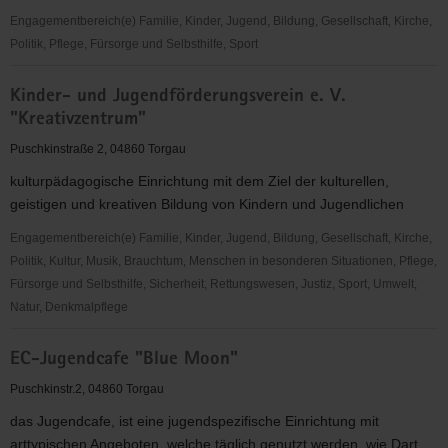
Engagementbereich(e) Familie, Kinder, Jugend, Bildung, Gesellschaft, Kirche,
Politik, Pflege, Fürsorge und Selbsthilfe, Sport
Kreativzentrum
Kinder- und Jugendförderungsverein e. V.
für
"Kreativzentrum"
Kinder
und
Puschkinstraße 2, 04860 Torgau
Jugendliche
kulturpädagogische Einrichtung mit dem Ziel der kulturellen,
geistigen und kreativen Bildung von Kindern und Jugendlichen
Engagementbereich(e) Familie, Kinder, Jugend, Bildung, Gesellschaft, Kirche,
Politik, Kultur, Musik, Brauchtum, Menschen in besonderen Situationen, Pflege,
Fürsorge und Selbsthilfe, Sicherheit, Rettungswesen, Justiz, Sport, Umwelt,
Natur, Denkmalpflege
Kinder-
EC-Jugendcafe "Blue Moon"
und
Jugendförderungsverein
Puschkinstr.2, 04860 Torgau
e.
das Jugendcafe, ist eine jugendspezifische Einrichtung mit
V.
arttypischen Angeboten, welche täglich genutzt werden, wie Dart,...