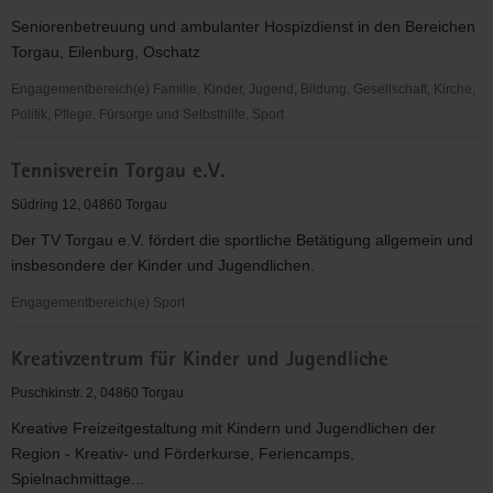
Seniorenbetreuung und ambulanter Hospizdienst in den Bereichen
Torgau, Eilenburg, Oschatz
Engagementbereich(e) Familie, Kinder, Jugend, Bildung, Gesellschaft, Kirche,
Politik, Pflege, Fürsorge und Selbsthilfe, Sport
Senioren-
Tennisverein Torgau e.V.
Selbsthilfe
e.
Südring 12, 04860 Torgau
V.
Der TV Torgau e.V. fördert die sportliche Betätigung allgemein und
mit
insbesondere der Kinder und Jugendlichen.
ambulantem
Hospizdienst
Engagementbereich(e) Sport
e.V.
Tennisverein
Torgau
Kreativzentrum für Kinder und Jugendliche
Torgau
e.V.
Puschkinstr. 2, 04860 Torgau
Kreative Freizeitgestaltung mit Kindern und Jugendlichen der
Region - Kreativ- und Förderkurse, Feriencamps,
Spielnachmittage...