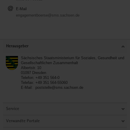
E-Mail
engagementboerse@sms.sachsen.de
Service
Herausgeber
Sächsisches Staatsministerium für Soziales, Gesundheit und
Gesellschaftlichen Zusammenhalt
Albertstr. 10
01097
Dresden
Telefon:
+49 351 564-0
Telefax:
+49 351 564-55060
E-Mail:
poststelle@sms.sachsen.de
Service
Verwandte Portale