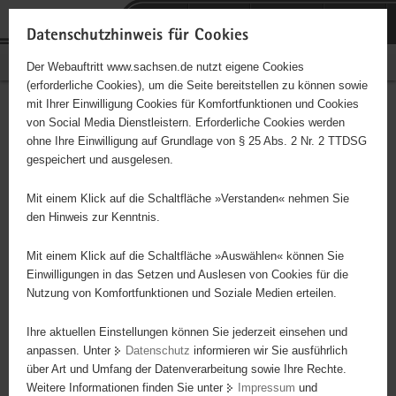
P
Portalübergreifende
o
H
Navigation
Datenschutzhinweis für Cookies
r
a
S
Bürgerschaftliches Engagement
Der Webauftritt www.sachsen.de nutzt eigene Cookies
t
u
e
(erforderliche Cookies), um die Seite bereitstellen zu können sowie
a
p
r
mit Ihrer Einwilligung Cookies für Komfortfunktionen und Cookies
l
t
v
Hauptinhalt
Engagementbörse
von Social Media Dienstleistern. Erforderliche Cookies werden
ü
i
i
ohne Ihre Einwilligung auf Grundlage von § 25 Abs. 2 Nr. 2 TTDSG
b
n
c
gespeichert und ausgelesen.
e
h
e
Ergebnisse auf Karte anzeigen
r
a
Mit einem Klick auf die Schaltfläche »Verstanden« nehmen Sie
g
l
den Hinweis zur Kenntnis.
r
t
Alles
Initiativen
Projekte
e
Mit einem Klick auf die Schaltfläche »Auswählen« können Sie
Nach Alphabet
Nach Postleitzahl
i
Einwilligungen in das Setzen und Auslesen von Cookies für die
Nutzung von Komfortfunktionen und Soziale Medien erteilen.
f
e
Ihre aktuellen Einstellungen können Sie jederzeit einsehen und
69 Suchergebnisse
n
anpassen. Unter
Datenschutz
informieren wir Sie ausführlich
d
über Art und Umfang der Datenverarbeitung sowie Ihre Rechte.
"Entschieden für Christus" (EC) Jugendverein Torgau
e
Weitere Informationen finden Sie unter
Impressum
und
N