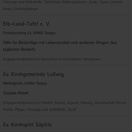
Fürsorge und Selbsthilfe, Sicherheit, Rettungswesen, Justiz, Sport, Umwelt,
Natur, Denkmalpflege
EC-
Elb-Land-Tafel e. V.
Verband
für
Pestalozziweg 13, 04860 Torgau
Kinder-
Hilfe für Bedürftige mit Lebensmittel und anderen Dingen des
und
täglichen Bedarfs
Jugendarbeit
Sachsen-
Engagementbereich(e) Menschen in besonderen Situationen
Anhalt
Elb-
e.V.
Ev. Kirchgemeinde Loßwig
Land-
OV
Tafel
Wintergrüne, 04860 Torgau
Torgau
e.
Soziale Arbeit
V.
Engagementbereich(e) Familie, Kinder, Jugend, Bildung, Gesellschaft, Kirche,
Politik, Pflege, Fürsorge und Selbsthilfe, Sport
Ev.
Ev. Kirchspiel Süptitz
Kirchgemeinde