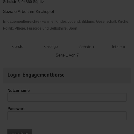
Loßwig
Schulstr. 3, 04860 Süptitz
Soziale Arbeit im Kirchspiel
Engagementbereich(e) Familie, Kinder, Jugend, Bildung, Gesellschaft, Kirche,
Politik, Pflege, Fürsorge und Selbsthilfe, Sport
Ev.
Kirchspiel
erste
vorige
nächste
letzte
Süptitz
Seite 1 von 7
Weitere
Login Engagementbörse
Informationen
Nutzername
Passwort
Anmelden