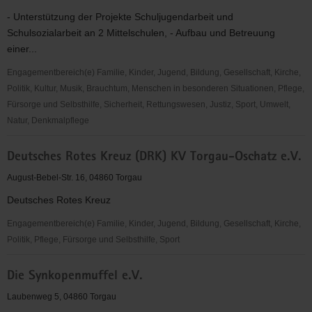
- Unterstützung der Projekte Schuljugendarbeit und
Schulsozialarbeit an 2 Mittelschulen, - Aufbau und Betreuung
einer...
Engagementbereich(e) Familie, Kinder, Jugend, Bildung, Gesellschaft, Kirche,
Politik, Kultur, Musik, Brauchtum, Menschen in besonderen Situationen, Pflege,
Fürsorge und Selbsthilfe, Sicherheit, Rettungswesen, Justiz, Sport, Umwelt,
Natur, Denkmalpflege
Deutscher
Deutsches Rotes Kreuz (DRK) KV Torgau-Oschatz e.V.
Kinderschutzbund
OV
August-Bebel-Str. 16, 04860 Torgau
Torgau
Deutsches Rotes Kreuz
e.
V.
Engagementbereich(e) Familie, Kinder, Jugend, Bildung, Gesellschaft, Kirche,
Politik, Pflege, Fürsorge und Selbsthilfe, Sport
Deutsches
Die Synkopenmuffel e.V.
Rotes
Kreuz
Laubenweg 5, 04860 Torgau
(DRK)