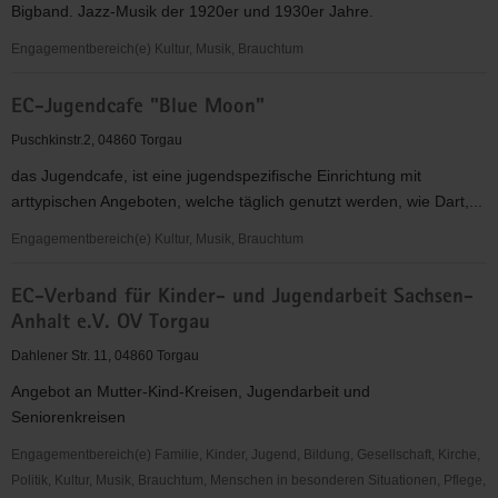
Bigband. Jazz-Musik der 1920er und 1930er Jahre.
KV
Torgau-
Engagementbereich(e) Kultur, Musik, Brauchtum
Oschatz
Die
e.V.
EC-Jugendcafe "Blue Moon"
Synkopenmuffel
e.V.
Puschkinstr.2, 04860 Torgau
das Jugendcafe, ist eine jugendspezifische Einrichtung mit
arttypischen Angeboten, welche täglich genutzt werden, wie Dart,...
Engagementbereich(e) Kultur, Musik, Brauchtum
EC-
EC-Verband für Kinder- und Jugendarbeit Sachsen-
Jugendcafe
Anhalt e.V. OV Torgau
"Blue
Moon"
Dahlener Str. 11, 04860 Torgau
Angebot an Mutter-Kind-Kreisen, Jugendarbeit und
Seniorenkreisen
Engagementbereich(e) Familie, Kinder, Jugend, Bildung, Gesellschaft, Kirche,
Politik, Kultur, Musik, Brauchtum, Menschen in besonderen Situationen, Pflege,