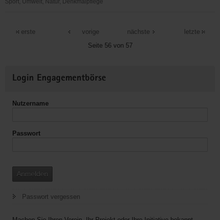
Langzeitpflege
Sport, Umwelt, Natur, Denkmalpflege
Zweiradselbsthilfewerkstatt
Dresden
erste
vorige
nächste
letzte
e.V.
Seite 56 von 57
Weitere
Login Engagementbörse
Informationen
Nutzername
Passwort
Anmelden
Passwort vergessen
Machen Sie Ihren Verein, Ihr Projekt oder Ihre Initiative bekannt.