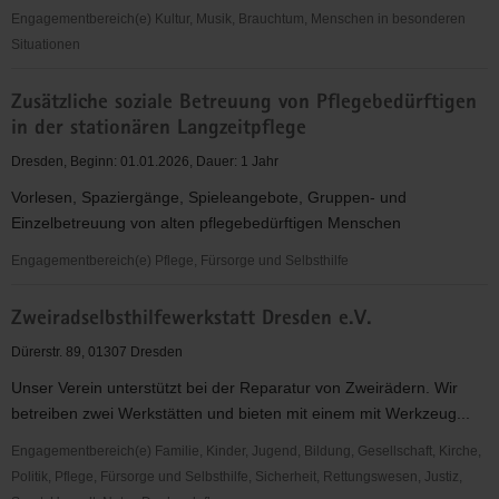
Engagementbereich(e) Kultur, Musik, Brauchtum, Menschen in besonderen
Situationen
ZMO-
Zusätzliche soziale Betreuung von Pflegebedürftigen
Jugend
in der stationären Langzeitpflege
e.V.
Dresden, Beginn: 01.01.2026, Dauer: 1 Jahr
Vorlesen, Spaziergänge, Spieleangebote, Gruppen- und
Einzelbetreuung von alten pflegebedürftigen Menschen
Engagementbereich(e) Pflege, Fürsorge und Selbsthilfe
Zusätzliche
Zweiradselbsthilfewerkstatt Dresden e.V.
soziale
Betreuung
Dürerstr. 89, 01307 Dresden
von
Unser Verein unterstützt bei der Reparatur von Zweirädern. Wir
Pflegebedürftigen
betreiben zwei Werkstätten und bieten mit einem mit Werkzeug...
in
der
Engagementbereich(e) Familie, Kinder, Jugend, Bildung, Gesellschaft, Kirche,
stationären
Politik, Pflege, Fürsorge und Selbsthilfe, Sicherheit, Rettungswesen, Justiz,