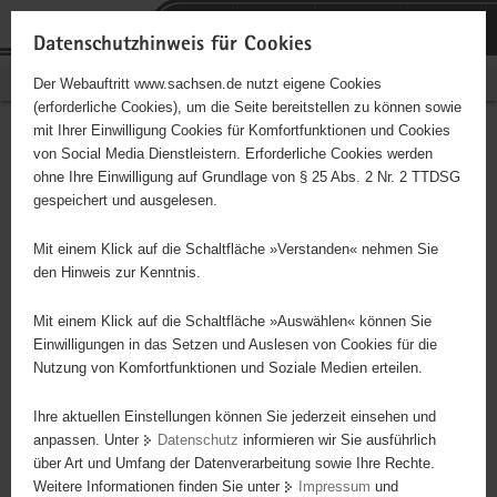
P
Portalübergreifende
o
H
Navigation
Datenschutzhinweis für Cookies
r
a
S
Bürgerschaftliches Engagement
Der Webauftritt www.sachsen.de nutzt eigene Cookies
t
u
e
(erforderliche Cookies), um die Seite bereitstellen zu können sowie
a
p
r
mit Ihrer Einwilligung Cookies für Komfortfunktionen und Cookies
l
t
v
Hauptinhalt
Engagementbörse
von Social Media Dienstleistern. Erforderliche Cookies werden
ü
i
i
ohne Ihre Einwilligung auf Grundlage von § 25 Abs. 2 Nr. 2 TTDSG
b
n
c
gespeichert und ausgelesen.
e
h
e
Ergebnisse auf Karte anzeigen
r
a
Mit einem Klick auf die Schaltfläche »Verstanden« nehmen Sie
g
l
den Hinweis zur Kenntnis.
r
t
Alles
Initiativen
Projekte
e
Mit einem Klick auf die Schaltfläche »Auswählen« können Sie
Nach Alphabet
Nach Postleitzahl
i
Einwilligungen in das Setzen und Auslesen von Cookies für die
Nutzung von Komfortfunktionen und Soziale Medien erteilen.
f
e
Ihre aktuellen Einstellungen können Sie jederzeit einsehen und
564 Suchergebnisse
n
anpassen. Unter
Datenschutz
informieren wir Sie ausführlich
d
über Art und Umfang der Datenverarbeitung sowie Ihre Rechte.
Willkommen im Hochland
e
Weitere Informationen finden Sie unter
Impressum
und
N