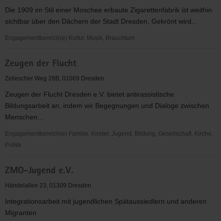
e.V.
Die 1909 im Stil einer Moschee erbaute Zigarettenfabrik ist weithin
sichtbar über den Dächern der Stadt Dresden. Gekrönt wird...
Engagementbereich(e) Kultur, Musik, Brauchtum
Yenidze-
Zeugen der Flucht
Theater-
und
Zellescher Weg 28B, 01069 Dresden
Veranstaltungs
Zeugen der Flucht Dresden e.V. bietet antirassistische
gGmbH
Bildungsarbeit an, indem wir Begegnungen und Dialoge zwischen
Menschen...
Engagementbereich(e) Familie, Kinder, Jugend, Bildung, Gesellschaft, Kirche,
Politik
Zeugen
ZMO-Jugend e.V.
der
Flucht
Händelallee 23, 01309 Dresden
Integrationsarbeit mit jugendlichen Spätaussiedlern und anderen
Migranten