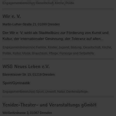
Engagementbereich(e) Gesellschaft, Kirche, Politik
Wir
Wir e. V.
AG
Martin-Luther-Straße 21, 01099 Dresden
Der Wir e. V. wirkt als Stadtteilbüro zur Förderung von Kunst und
Kultur, der internationaler Gesinnung, der Toleranz auf allen...
Engagementbereich(e) Familie, Kinder, Jugend, Bildung, Gesellschaft, Kirche,
Politik, Kultur, Musik, Brauchtum, Pflege, Fürsorge und Selbsthilfe
Wir
WSG Neues Leben e.V.
e.
V.
Bärenklauser Str. 15, 01219 Dresden
Sport/Gymnastik
Engagementbereich(e) Sport, Umwelt, Natur, Denkmalpflege
WSG
Yenidze-Theater- und Veranstaltungs gGmbH
Neues
Leben
Weißeritzstrasse 3, 01067 Dresden