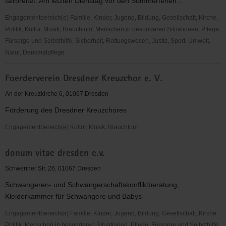
fairbreitet. Am letzten Dienstag vor den Sommerferien...
Engagementbereich(e) Familie, Kinder, Jugend, Bildung, Gesellschaft, Kirche,
Politik, Kultur, Musik, Brauchtum, Menschen in besonderen Situationen, Pflege,
Fürsorge und Selbsthilfe, Sicherheit, Rettungswesen, Justiz, Sport, Umwelt,
Natur, Denkmalpflege
Sächsische
Foerderverein Dresdner Kreuzchor e. V.
Jugendstiftung
-
An der Kreuzkirche 6, 01067 Dresden
Projekt
Förderung des Dresdner Kreuzchores
"genialsozial"
Engagementbereich(e) Kultur, Musik, Brauchtum
Foerderverein
donum vitae dresden e.v.
Dresdner
Kreuzchor
Schweriner Str. 26, 01067 Dresden
e.
Schwangeren- und Schwangerschaftskonfliktberatung,
V.
Kleiderkammer für Schwangere und Babys
Engagementbereich(e) Familie, Kinder, Jugend, Bildung, Gesellschaft, Kirche,
Politik, Menschen in besonderen Situationen, Pflege, Fürsorge und Selbsthilfe