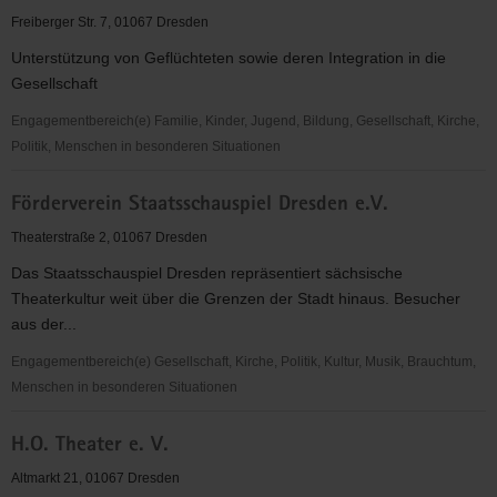
e.V.
Freiberger Str. 7, 01067 Dresden
Unterstützung von Geflüchteten sowie deren Integration in die
Gesellschaft
Engagementbereich(e) Familie, Kinder, Jugend, Bildung, Gesellschaft, Kirche,
Politik, Menschen in besonderen Situationen
Neuer
Förderverein Staatsschauspiel Dresden e.V.
Hafen
e.V.
Theaterstraße 2, 01067 Dresden
Das Staatsschauspiel Dresden repräsentiert sächsische
Theaterkultur weit über die Grenzen der Stadt hinaus. Besucher
aus der...
Engagementbereich(e) Gesellschaft, Kirche, Politik, Kultur, Musik, Brauchtum,
Menschen in besonderen Situationen
Förderverein
H.O. Theater e. V.
Staatsschauspiel
Dresden
Altmarkt 21, 01067 Dresden