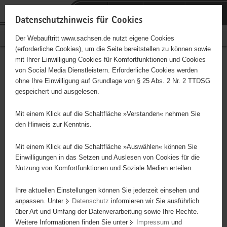
P
Portalübergreifende
o
H
Navigation
Datenschutzhinweis für Cookies
r
a
S
Bürgerschaftliches Engagement
Der Webauftritt www.sachsen.de nutzt eigene Cookies
t
u
e
(erforderliche Cookies), um die Seite bereitstellen zu können sowie
a
p
r
mit Ihrer Einwilligung Cookies für Komfortfunktionen und Cookies
l
t
v
Hauptinhalt
Engagementbörse
von Social Media Dienstleistern. Erforderliche Cookies werden
ü
i
i
ohne Ihre Einwilligung auf Grundlage von § 25 Abs. 2 Nr. 2 TTDSG
b
n
c
gespeichert und ausgelesen.
e
h
e
Ergebnisse auf Karte anzeigen
r
a
Mit einem Klick auf die Schaltfläche »Verstanden« nehmen Sie
g
l
den Hinweis zur Kenntnis.
r
t
Alles
Initiativen
Projekte
e
Mit einem Klick auf die Schaltfläche »Auswählen« können Sie
Nach Alphabet
Nach Postleitzahl
i
Einwilligungen in das Setzen und Auslesen von Cookies für die
Nutzung von Komfortfunktionen und Soziale Medien erteilen.
f
e
Ihre aktuellen Einstellungen können Sie jederzeit einsehen und
564 Suchergebnisse
n
anpassen. Unter
Datenschutz
informieren wir Sie ausführlich
d
über Art und Umfang der Datenverarbeitung sowie Ihre Rechte.
PoTS und andere Dysautonomien e.V.
e
Weitere Informationen finden Sie unter
Impressum
und
N