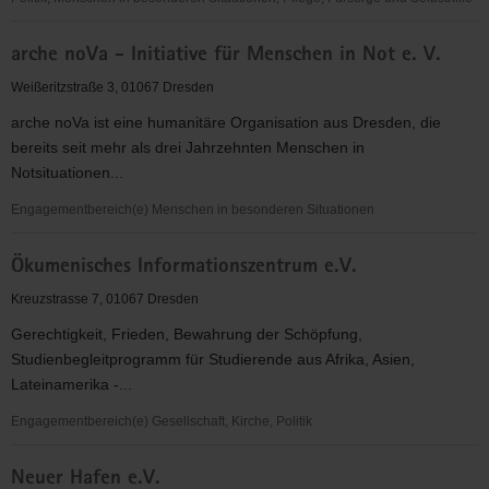
donum
arche noVa - Initiative für Menschen in Not e. V.
vitae
dresden
Weißeritzstraße 3, 01067 Dresden
e.v.
arche noVa ist eine humanitäre Organisation aus Dresden, die
bereits seit mehr als drei Jahrzehnten Menschen in
Notsituationen...
Engagementbereich(e) Menschen in besonderen Situationen
arche
Ökumenisches Informationszentrum e.V.
noVa
-
Kreuzstrasse 7, 01067 Dresden
Initiative
Gerechtigkeit, Frieden, Bewahrung der Schöpfung,
für
Studienbegleitprogramm für Studierende aus Afrika, Asien,
Menschen
Lateinamerika -...
in
Not
Engagementbereich(e) Gesellschaft, Kirche, Politik
e.
Ökumenisches
V.
Neuer Hafen e.V.
Informationszentrum