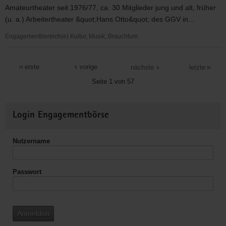
e.V.
Amateurtheater seit 1976/77, ca. 30 Mitglieder jung und alt, früher
(u. a.) Arbeitertheater &quot;Hans Otto&quot; des GGV in...
Engagementbereich(e) Kultur, Musik, Brauchtum
H.O.
Theater
erste
vorige
nächste
letzte
e.
Seite 1 von 57
V.
Weitere
Login Engagementbörse
Informationen
Nutzername
Passwort
Anmelden