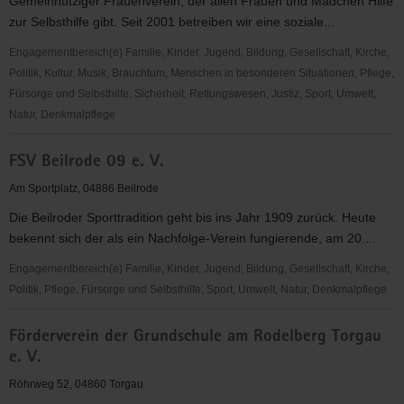
Gemeinnütziger Frauenverein, der allen Frauen und Mädchen Hilfe
zur Selbsthilfe gibt. Seit 2001 betreiben wir eine soziale...
Engagementbereich(e) Familie, Kinder, Jugend, Bildung, Gesellschaft, Kirche,
Politik, Kultur, Musik, Brauchtum, Menschen in besonderen Situationen, Pflege,
Fürsorge und Selbsthilfe, Sicherheit, Rettungswesen, Justiz, Sport, Umwelt,
Natur, Denkmalpflege
FRAUENINITIATIVE
FSV Beilrode 09 e. V.
TORGAU
e.
Am Sportplatz, 04886 Beilrode
V.
Die Beilroder Sporttradition geht bis ins Jahr 1909 zurück. Heute
bekennt sich der als ein Nachfolge-Verein fungierende, am 20....
Engagementbereich(e) Familie, Kinder, Jugend, Bildung, Gesellschaft, Kirche,
Politik, Pflege, Fürsorge und Selbsthilfe, Sport, Umwelt, Natur, Denkmalpflege
FSV
Förderverein der Grundschule am Rodelberg Torgau
Beilrode
e. V.
09
e.
Röhrweg 52, 04860 Torgau
V.