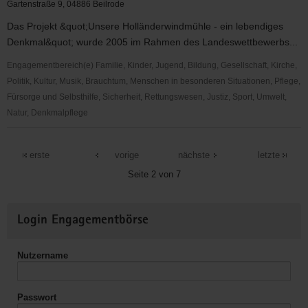
Spiegel
Gartenstraße 9, 04886 Beilrode
e.V.
Das Projekt &quot;Unsere Holländerwindmühle - ein lebendiges
Torgau
Denkmal&quot; wurde 2005 im Rahmen des Landeswettbewerbs...
Engagementbereich(e) Familie, Kinder, Jugend, Bildung, Gesellschaft, Kirche,
Politik, Kultur, Musik, Brauchtum, Menschen in besonderen Situationen, Pflege,
Fürsorge und Selbsthilfe, Sicherheit, Rettungswesen, Justiz, Sport, Umwelt,
Natur, Denkmalpflege
Heimatverein
Beilrode
erste
vorige
nächste
letzte
e.
Seite 2 von 7
V.
Weitere
Login Engagementbörse
Informationen
Nutzername
Passwort