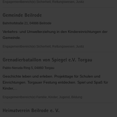
Engagementbereich(e) Sicherheit, Rettungswesen, Justiz
Gebietsverkehrswacht
Gemeinde Beilrode
Torgau
e.
Bahnhofstraße 21, 04886 Beilrode
V.
Verkehrs- und Umwelterziehung in den Kindereinrichtungen der
Gemeinde.
Engagementbereich(e) Sicherheit, Rettungswesen, Justiz
Gemeinde
Grenadierbataillon von Spiegel e.V. Torgau
Beilrode
Pablo-Neruda Ring 5, 04860 Torgau
Geschichte leben und erleben. Projekttage für Schulen und
Einrichtungen. Torgauer Festung entdecken. Spiel und Spaß für
Kinder,...
Engagementbereich(e) Familie, Kinder, Jugend, Bildung
Grenadierbataillon
Heimatverein Beilrode e. V.
von