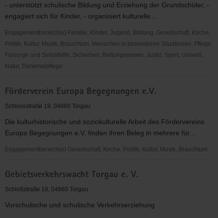
- unterstützt schulische Bildung und Erziehung der Grundschüler, -
engagiert sich für Kinder, - organisiert kulturelle...
Engagementbereich(e) Familie, Kinder, Jugend, Bildung, Gesellschaft, Kirche,
Politik, Kultur, Musik, Brauchtum, Menschen in besonderen Situationen, Pflege,
Fürsorge und Selbsthilfe, Sicherheit, Rettungswesen, Justiz, Sport, Umwelt,
Natur, Denkmalpflege
Förderverein
Förderverein Europa Begegnungen e.V.
der
Grundschule
Schlossstraße 19, 04860 Torgau
am
Die kulturhistorische und soziokulturelle Arbeit des Fördervereins
Rodelberg
Europa Begegnungen e.V. finden ihren Beleg in mehrere für...
Torgau
e.
Engagementbereich(e) Gesellschaft, Kirche, Politik, Kultur, Musik, Brauchtum
V.
Förderverein
Gebietsverkehrswacht Torgau e. V.
Europa
Begegnungen
Schloßstraße 10, 04860 Torgau
e.V.
Vorschulische und schulische Verkehrserziehung