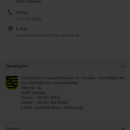
01097 Dresden
Telefon:
0351 564-58611
E-Mail
engagementboerse@sms.sachsen.de
Service
Herausgeber
Sächsisches Staatsministerium für Soziales, Gesundheit und
Gesellschaftlichen Zusammenhalt
Albertstr. 10
01097
Dresden
Telefon:
+49 351 564-0
Telefax:
+49 351 564-55060
E-Mail:
poststelle@sms.sachsen.de
Service