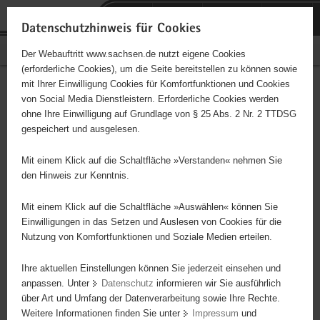
P
Portalübergreifende
o
H
Navigation
Datenschutzhinweis für Cookies
r
a
S
Bürgerschaftliches Engagement
Der Webauftritt www.sachsen.de nutzt eigene Cookies
t
u
e
(erforderliche Cookies), um die Seite bereitstellen zu können sowie
a
p
r
mit Ihrer Einwilligung Cookies für Komfortfunktionen und Cookies
l
t
v
Hauptinhalt
Engagementbörse
von Social Media Dienstleistern. Erforderliche Cookies werden
ü
i
i
ohne Ihre Einwilligung auf Grundlage von § 25 Abs. 2 Nr. 2 TTDSG
b
n
c
gespeichert und ausgelesen.
e
h
e
Ergebnisse auf Karte anzeigen
r
a
Mit einem Klick auf die Schaltfläche »Verstanden« nehmen Sie
g
l
den Hinweis zur Kenntnis.
r
t
Alles
Initiativen
Projekte
e
Mit einem Klick auf die Schaltfläche »Auswählen« können Sie
Nach Alphabet
Nach Postleitzahl
i
Einwilligungen in das Setzen und Auslesen von Cookies für die
Nutzung von Komfortfunktionen und Soziale Medien erteilen.
f
e
Ihre aktuellen Einstellungen können Sie jederzeit einsehen und
63 Suchergebnisse
n
anpassen. Unter
Datenschutz
informieren wir Sie ausführlich
d
über Art und Umfang der Datenverarbeitung sowie Ihre Rechte.
Evangelische Jugend im Kirchenkreis Torgau-
e
Weitere Informationen finden Sie unter
Impressum
und
N