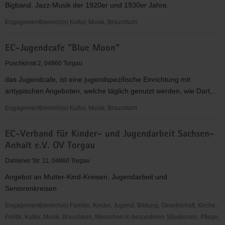
Bigband. Jazz-Musik der 1920er und 1930er Jahre.
KV
Torgau-
Engagementbereich(e) Kultur, Musik, Brauchtum
Oschatz
Die
e.V.
EC-Jugendcafe "Blue Moon"
Synkopenmuffel
e.V.
Puschkinstr.2, 04860 Torgau
das Jugendcafe, ist eine jugendspezifische Einrichtung mit
arttypischen Angeboten, welche täglich genutzt werden, wie Dart,...
Engagementbereich(e) Kultur, Musik, Brauchtum
EC-
EC-Verband für Kinder- und Jugendarbeit Sachsen-
Jugendcafe
Anhalt e.V. OV Torgau
"Blue
Moon"
Dahlener Str. 11, 04860 Torgau
Angebot an Mutter-Kind-Kreisen, Jugendarbeit und
Seniorenkreisen
Engagementbereich(e) Familie, Kinder, Jugend, Bildung, Gesellschaft, Kirche,
Politik, Kultur, Musik, Brauchtum, Menschen in besonderen Situationen, Pflege,