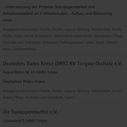
- Unterstützung der Projekte Schuljugendarbeit und
Schulsozialarbeit an 2 Mittelschulen, - Aufbau und Betreuung
einer...
Engagementbereich(e) Familie, Kinder, Jugend, Bildung, Gesellschaft, Kirche,
Politik, Kultur, Musik, Brauchtum, Menschen in besonderen Situationen, Pflege,
Fürsorge und Selbsthilfe, Sicherheit, Rettungswesen, Justiz, Sport, Umwelt,
Natur, Denkmalpflege
Deutscher
Deutsches Rotes Kreuz (DRK) KV Torgau-Oschatz e.V.
Kinderschutzbund
OV
August-Bebel-Str. 16, 04860 Torgau
Torgau
Deutsches Rotes Kreuz
e.
V.
Engagementbereich(e) Familie, Kinder, Jugend, Bildung, Gesellschaft, Kirche,
Politik, Pflege, Fürsorge und Selbsthilfe, Sport
Deutsches
Die Synkopenmuffel e.V.
Rotes
Kreuz
Laubenweg 5, 04860 Torgau
(DRK)