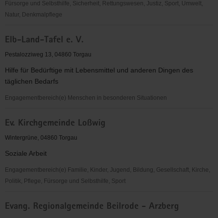
Fürsorge und Selbsthilfe, Sicherheit, Rettungswesen, Justiz, Sport, Umwelt,
Natur, Denkmalpflege
EC-
Elb-Land-Tafel e. V.
Verband
für
Pestalozziweg 13, 04860 Torgau
Kinder-
Hilfe für Bedürftige mit Lebensmittel und anderen Dingen des
und
täglichen Bedarfs
Jugendarbeit
Sachsen-
Engagementbereich(e) Menschen in besonderen Situationen
Anhalt
Elb-
e.V.
Ev. Kirchgemeinde Loßwig
Land-
OV
Tafel
Wintergrüne, 04860 Torgau
Torgau
e.
Soziale Arbeit
V.
Engagementbereich(e) Familie, Kinder, Jugend, Bildung, Gesellschaft, Kirche,
Politik, Pflege, Fürsorge und Selbsthilfe, Sport
Ev.
Evang. Regionalgemeinde Beilrode - Arzberg
Kirchgemeinde