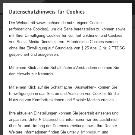
P
Portalübergreifende
o
H
Navigation
Datenschutzhinweis für Cookies
r
a
S
Bürgerschaftliches Engagement
Der Webauftritt www.sachsen.de nutzt eigene Cookies
t
u
e
(erforderliche Cookies), um die Seite bereitstellen zu können sowie
a
p
r
mit Ihrer Einwilligung Cookies für Komfortfunktionen und Cookies
l
t
v
Hauptinhalt
Engagementbörse
von Social Media Dienstleistern. Erforderliche Cookies werden
ü
i
i
ohne Ihre Einwilligung auf Grundlage von § 25 Abs. 2 Nr. 2 TTDSG
b
n
c
gespeichert und ausgelesen.
e
h
e
Ergebnisse auf Karte anzeigen
r
a
Mit einem Klick auf die Schaltfläche »Verstanden« nehmen Sie
g
l
den Hinweis zur Kenntnis.
r
t
Alles
Initiativen
Projekte
e
Mit einem Klick auf die Schaltfläche »Auswählen« können Sie
Nach Alphabet
Nach Postleitzahl
i
Einwilligungen in das Setzen und Auslesen von Cookies für die
Nutzung von Komfortfunktionen und Soziale Medien erteilen.
f
e
Ihre aktuellen Einstellungen können Sie jederzeit einsehen und
63 Suchergebnisse
n
anpassen. Unter
Datenschutz
informieren wir Sie ausführlich
d
über Art und Umfang der Datenverarbeitung sowie Ihre Rechte.
"Entschieden für Christus" (EC) Jugendverein Torgau
e
Weitere Informationen finden Sie unter
Impressum
und
N