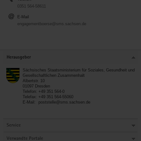
0351 564-58611
E-Mail
engagementboerse@sms.sachsen.de
Service
Herausgeber
Sächsisches Staatsministerium für Soziales, Gesundheit und
Gesellschaftlichen Zusammenhalt
Albertstr. 10
01097
Dresden
Telefon:
+49 351 564-0
Telefax:
+49 351 564-55060
E-Mail:
poststelle@sms.sachsen.de
Service
Verwandte Portale