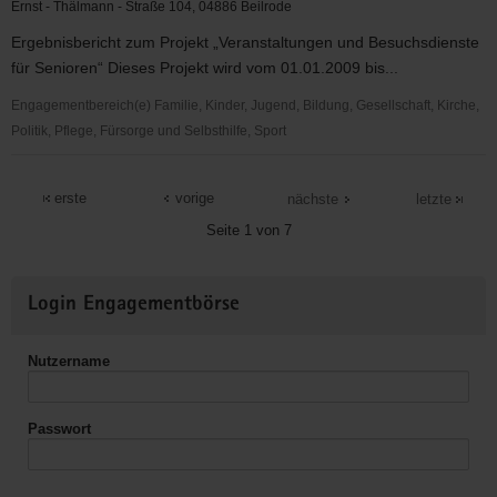
Loßwig
Ernst - Thälmann - Straße 104, 04886 Beilrode
Ergebnisbericht zum Projekt „Veranstaltungen und Besuchsdienste
für Senioren“ Dieses Projekt wird vom 01.01.2009 bis...
Engagementbereich(e) Familie, Kinder, Jugend, Bildung, Gesellschaft, Kirche,
Politik, Pflege, Fürsorge und Selbsthilfe, Sport
Evang.
Regionalgemeinde
erste
vorige
nächste
letzte
Beilrode
Seite 1 von 7
-
Arzberg
Weitere
Login Engagementbörse
Informationen
Nutzername
Passwort