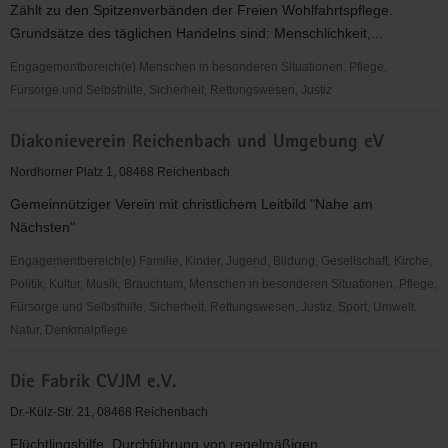
Zählt zu den Spitzenverbänden der Freien Wohlfahrtspflege.
Umgebung
Grundsätze des täglichen Handelns sind: Menschlichkeit,...
e.V.
Engagementbereich(e) Menschen in besonderen Situationen, Pflege,
Fürsorge und Selbsthilfe, Sicherheit, Rettungswesen, Justiz
Deutsches
Diakonieverein Reichenbach und Umgebung eV
Rotes
Kreuz
Nordhorner Platz 1, 08468 Reichenbach
(DRK)
Gemeinnütziger Verein mit christlichem Leitbild "Nahe am
Kreisverband
Nächsten"
Vogtland/Reichenbach
e.
Engagementbereich(e) Familie, Kinder, Jugend, Bildung, Gesellschaft, Kirche,
V.
Politik, Kultur, Musik, Brauchtum, Menschen in besonderen Situationen, Pflege,
Fürsorge und Selbsthilfe, Sicherheit, Rettungswesen, Justiz, Sport, Umwelt,
Natur, Denkmalpflege
Diakonieverein
Die Fabrik CVJM e.V.
Reichenbach
und
Dr.-Külz-Str. 21, 08468 Reichenbach
Umgebung
Flüchtlingshilfe, Durchführung von regelmäßigen