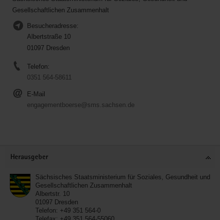
Gesellschaftlichen Zusammenhalt
Besucheradresse:
Albertstraße 10
01097 Dresden
Telefon:
0351 564-58611
E-Mail
engagementboerse@sms.sachsen.de
Service
Herausgeber
Sächsisches Staatsministerium für Soziales, Gesundheit und
Gesellschaftlichen Zusammenhalt
Albertstr. 10
01097
Dresden
Telefon:
+49 351 564-0
Telefax:
+49 351 564-55060