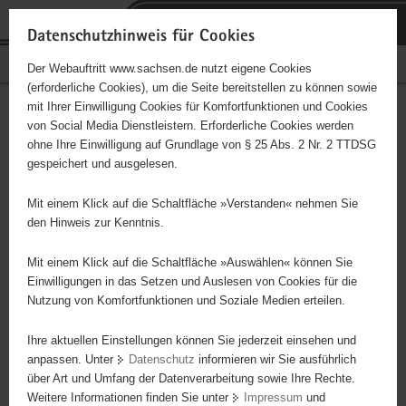
P
Portalübergreifende
o
H
Navigation
Datenschutzhinweis für Cookies
r
a
S
Bürgerschaftliches Engagement
Der Webauftritt www.sachsen.de nutzt eigene Cookies
t
u
e
(erforderliche Cookies), um die Seite bereitstellen zu können sowie
a
p
r
mit Ihrer Einwilligung Cookies für Komfortfunktionen und Cookies
l
t
v
Hauptinhalt
Engagementbörse
von Social Media Dienstleistern. Erforderliche Cookies werden
ü
i
i
ohne Ihre Einwilligung auf Grundlage von § 25 Abs. 2 Nr. 2 TTDSG
b
n
c
gespeichert und ausgelesen.
e
h
e
Ergebnisse auf Karte anzeigen
r
a
Mit einem Klick auf die Schaltfläche »Verstanden« nehmen Sie
g
l
den Hinweis zur Kenntnis.
r
t
Alles
Initiativen
Projekte
e
Mit einem Klick auf die Schaltfläche »Auswählen« können Sie
Nach Alphabet
Nach Postleitzahl
i
Einwilligungen in das Setzen und Auslesen von Cookies für die
Nutzung von Komfortfunktionen und Soziale Medien erteilen.
f
e
Ihre aktuellen Einstellungen können Sie jederzeit einsehen und
88 Suchergebnisse
n
anpassen. Unter
Datenschutz
informieren wir Sie ausführlich
d
über Art und Umfang der Datenverarbeitung sowie Ihre Rechte.
Blinden- und Sehbehinderten-Verband Sachsen e. V.,
e
Weitere Informationen finden Sie unter
Impressum
und
N