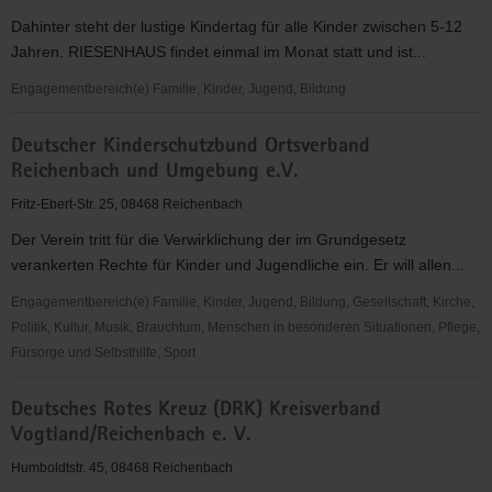
Vogland
Dahinter steht der lustige Kindertag für alle Kinder zwischen 5-12
e.
Jahren. RIESENHAUS findet einmal im Monat statt und ist...
V.
Engagementbereich(e) Familie, Kinder, Jugend, Bildung
CVJM
Deutscher Kinderschutzbund Ortsverband
Fabrik
Reichenbach und Umgebung e.V.
e.V.
Fritz-Ebert-Str. 25, 08468 Reichenbach
Der Verein tritt für die Verwirklichung der im Grundgesetz
verankerten Rechte für Kinder und Jugendliche ein. Er will allen...
Engagementbereich(e) Familie, Kinder, Jugend, Bildung, Gesellschaft, Kirche,
Politik, Kultur, Musik, Brauchtum, Menschen in besonderen Situationen, Pflege,
Fürsorge und Selbsthilfe, Sport
Deutscher
Deutsches Rotes Kreuz (DRK) Kreisverband
Kinderschutzbund
Vogtland/Reichenbach e. V.
Ortsverband
Reichenbach
Humboldtstr. 45, 08468 Reichenbach
und