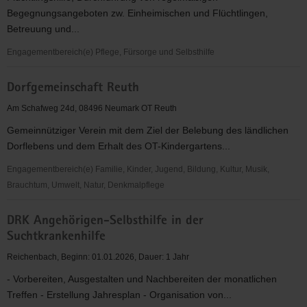
eV
Begegnungsangeboten zw. Einheimischen und Flüchtlingen,
Betreuung und...
Engagementbereich(e) Pflege, Fürsorge und Selbsthilfe
Die
Dorfgemeinschaft Reuth
Fabrik
CVJM
Am Schafweg 24d, 08496 Neumark OT Reuth
e.V.
Gemeinnütziger Verein mit dem Ziel der Belebung des ländlichen
Dorflebens und dem Erhalt des OT-Kindergartens...
Engagementbereich(e) Familie, Kinder, Jugend, Bildung, Kultur, Musik,
Brauchtum, Umwelt, Natur, Denkmalpflege
Dorfgemeinschaft
DRK Angehörigen-Selbsthilfe in der
Reuth
Suchtkrankenhilfe
Reichenbach, Beginn: 01.01.2026, Dauer: 1 Jahr
- Vorbereiten, Ausgestalten und Nachbereiten der monatlichen
Treffen - Erstellung Jahresplan - Organisation von...