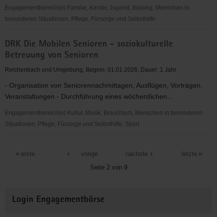
Engagementbereich(e) Familie, Kinder, Jugend, Bildung, Menschen in
besonderen Situationen, Pflege, Fürsorge und Selbsthilfe
DRK
DRK Die Mobilen Senioren - soziokulturelle
Angehörigen-
Betreuung von Senioren
Selbsthilfe
in
Reichenbach und Umgebung, Beginn: 01.01.2026, Dauer: 1 Jahr
der
- Organisation von Seniorennachmittagen, Ausflügen, Vorträgen,
Suchtkrankenhilfe
Veranstaltungen - Durchführung eines wöchentlichen...
Engagementbereich(e) Kultur, Musik, Brauchtum, Menschen in besonderen
Situationen, Pflege, Fürsorge und Selbsthilfe, Sport
DRK
Die
erste
vorige
nächste
letzte
Mobilen
Seite 2 von 9
Senioren
-
Weitere
soziokulturelle
Login Engagementbörse
Informationen
Betreuung