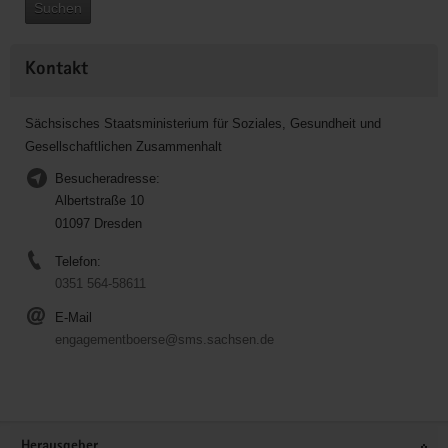
Suchen
Kontakt
Sächsisches Staatsministerium für Soziales, Gesundheit und
Gesellschaftlichen Zusammenhalt
Besucheradresse:
Albertstraße 10
01097 Dresden
Telefon:
0351 564-58611
E-Mail
engagementboerse@sms.sachsen.de
Service
Herausgeber