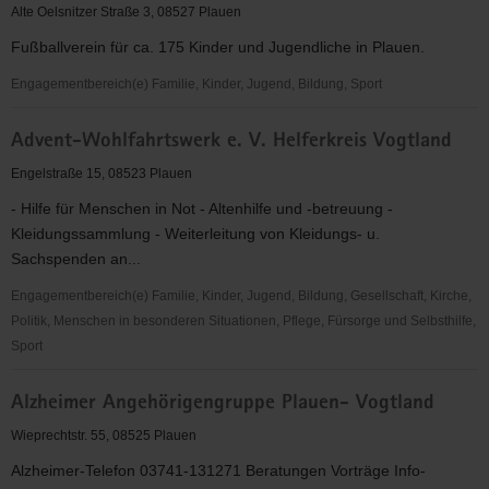
Plauen
Alte Oelsnitzer Straße 3, 08527 Plauen
1967
Fußballverein für ca. 175 Kinder und Jugendliche in Plauen.
e.V.
Engagementbereich(e) Familie, Kinder, Jugend, Bildung, Sport
1.FC
Advent-Wohlfahrtswerk e. V. Helferkreis Vogtland
Wacker
Plauen
Engelstraße 15, 08523 Plauen
- Hilfe für Menschen in Not - Altenhilfe und -betreuung -
Kleidungssammlung - Weiterleitung von Kleidungs- u.
Sachspenden an...
Engagementbereich(e) Familie, Kinder, Jugend, Bildung, Gesellschaft, Kirche,
Politik, Menschen in besonderen Situationen, Pflege, Fürsorge und Selbsthilfe,
Sport
Advent-
Alzheimer Angehörigengruppe Plauen- Vogtland
Wohlfahrtswerk
e.
Wieprechtstr. 55, 08525 Plauen
V.
Alzheimer-Telefon 03741-131271 Beratungen Vorträge Info-
Helferkreis