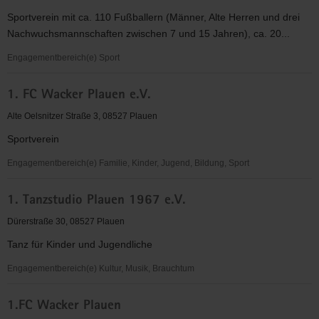
(EC)
Sportverein mit ca. 110 Fußballern (Männer, Alte Herren und drei
-
Nachwuchsmannschaften zwischen 7 und 15 Jahren), ca. 20...
Jugendkreis
Plauen
Engagementbereich(e) Sport
1.
1. FC Wacker Plauen e.V.
FC
Ranch
Alte Oelsnitzer Straße 3, 08527 Plauen
Plauen
Sportverein
Engagementbereich(e) Familie, Kinder, Jugend, Bildung, Sport
1.
1. Tanzstudio Plauen 1967 e.V.
FC
Wacker
Dürerstraße 30, 08527 Plauen
Plauen
Tanz für Kinder und Jugendliche
e.V.
Engagementbereich(e) Kultur, Musik, Brauchtum
1.
1.FC Wacker Plauen
Tanzstudio