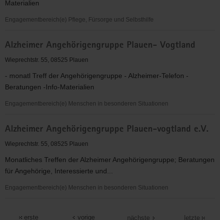
Materialien
Vogtland
Engagementbereich(e) Pflege, Fürsorge und Selbsthilfe
Alzheimer
Alzheimer Angehörigengruppe Plauen- Vogtland
Angehörigengruppe
Plauen-
Wieprechtstr. 55, 08525 Plauen
Vogtland
- monatl Treff der Angehörigengruppe - Alzheimer-Telefon -
Beratungen -Info-Materialien
Engagementbereich(e) Menschen in besonderen Situationen
Alzheimer
Alzheimer Angehörigengruppe Plauen-vogtland e.V.
Angehörigengruppe
Plauen-
Wieprechtstr. 55, 08525 Plauen
Vogtland
Monatliches Treffen der Alzheimer Angehörigengruppe; Beratungen
für Angehörige, Interessierte und...
Engagementbereich(e) Menschen in besonderen Situationen
Alzheimer
Angehörigengruppe
erste
vorige
nächste
letzte