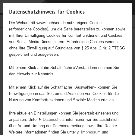
P
Portalübergreifende
o
H
Navigation
Datenschutzhinweis für Cookies
r
a
S
Bürgerschaftliches Engagement
Der Webauftritt www.sachsen.de nutzt eigene Cookies
t
u
e
(erforderliche Cookies), um die Seite bereitstellen zu können sowie
a
p
r
mit Ihrer Einwilligung Cookies für Komfortfunktionen und Cookies
l
t
v
Hauptinhalt
Engagementbörse
von Social Media Dienstleistern. Erforderliche Cookies werden
ü
i
i
ohne Ihre Einwilligung auf Grundlage von § 25 Abs. 2 Nr. 2 TTDSG
b
n
c
gespeichert und ausgelesen.
e
h
e
Ergebnisse auf Karte anzeigen
r
a
Mit einem Klick auf die Schaltfläche »Verstanden« nehmen Sie
g
l
den Hinweis zur Kenntnis.
r
t
Alles
Initiativen
Projekte
e
Mit einem Klick auf die Schaltfläche »Auswählen« können Sie
Nach Alphabet
Nach Postleitzahl
i
Einwilligungen in das Setzen und Auslesen von Cookies für die
Nutzung von Komfortfunktionen und Soziale Medien erteilen.
f
e
Ihre aktuellen Einstellungen können Sie jederzeit einsehen und
112 Suchergebnisse
n
anpassen. Unter
Datenschutz
informieren wir Sie ausführlich
d
über Art und Umfang der Datenverarbeitung sowie Ihre Rechte.
"ALSO" Plauen e. V.
e
Weitere Informationen finden Sie unter
Impressum
und
N