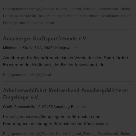
Engagementbereich(e) Familie, Kinder, Jugend, Bildung, Gesellschaft, Kirche,
Politik, Kultur, Musik, Brauchtum, Menschen in besonderen Situationen, Pflege,
Fürsorge und Selbsthilfe, Sport
Alte
Annaberger Kraftsportfreunde e.V.
Brauerei
e.
Mildenauer Straße 53 A, 09471 Königswalde
V.
Annaberger Kraftsportfreunde ist ein Verein der den Sport fördert.
Es werden der Kraftsport, der Breitenfreizeitsport, der...
Engagementbereich(e) Sport
Annaberger
Arbeiterwohlfahrt Kreisverband Annaberg/Mittleres
Kraftsportfreunde
Erzgebirge e.V.
e.V.
Große Sommerleite 12, 09456 Annaberg-Buchholz
Freiwilligenservice Altenpflegeheim Bärenstein und
Kindertageseinrichtungen Bärenstein und Königswalde
Engagementbereich(e) Familie, Kinder, Jugend, Bildung, Gesellschaft, Kirche,