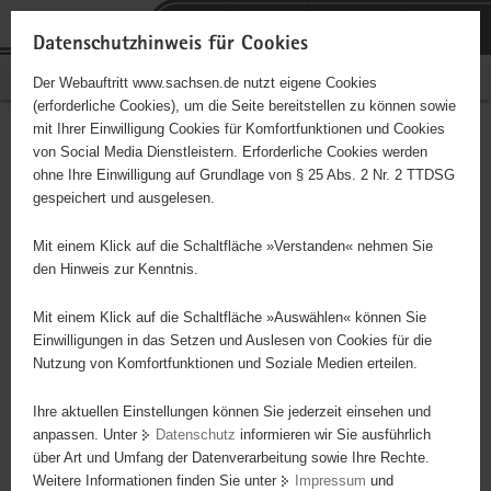
P
Portalübergreifende
o
H
Navigation
Datenschutzhinweis für Cookies
r
a
S
Bürgerschaftliches Engagement
Der Webauftritt www.sachsen.de nutzt eigene Cookies
t
u
e
(erforderliche Cookies), um die Seite bereitstellen zu können sowie
a
p
r
mit Ihrer Einwilligung Cookies für Komfortfunktionen und Cookies
l
t
v
Hauptinhalt
Engagementbörse
von Social Media Dienstleistern. Erforderliche Cookies werden
ü
i
i
ohne Ihre Einwilligung auf Grundlage von § 25 Abs. 2 Nr. 2 TTDSG
b
n
c
gespeichert und ausgelesen.
e
h
e
Ergebnisse auf Karte anzeigen
r
a
Mit einem Klick auf die Schaltfläche »Verstanden« nehmen Sie
g
l
den Hinweis zur Kenntnis.
r
t
Alles
Initiativen
Projekte
e
Mit einem Klick auf die Schaltfläche »Auswählen« können Sie
Nach Alphabet
Nach Postleitzahl
i
Einwilligungen in das Setzen und Auslesen von Cookies für die
Nutzung von Komfortfunktionen und Soziale Medien erteilen.
f
e
Ihre aktuellen Einstellungen können Sie jederzeit einsehen und
111 Suchergebnisse
n
anpassen. Unter
Datenschutz
informieren wir Sie ausführlich
d
über Art und Umfang der Datenverarbeitung sowie Ihre Rechte.
"Entschieden für Christus" (EC) Annaberg
e
Weitere Informationen finden Sie unter
Impressum
und
N