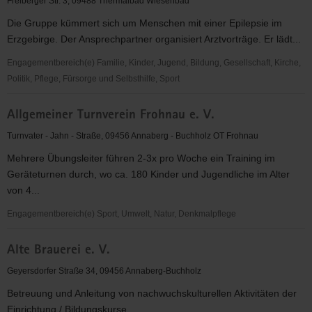
Freiberger Str. 3, 09488 Thermalbad Wiesenbad
e.
Die Gruppe kümmert sich um Menschen mit einer Epilepsie im
V.
Erzgebirge. Der Ansprechpartner organisiert Arztvorträge. Er lädt...
Engagementbereich(e) Familie, Kinder, Jugend, Bildung, Gesellschaft, Kirche,
Politik, Pflege, Fürsorge und Selbsthilfe, Sport
Aktionsgruppe
Allgemeiner Turnverein Frohnau e. V.
(SHG)
Epilepsie
Turnvater - Jahn - Straße, 09456 Annaberg - Buchholz OT Frohnau
Annaberg
Mehrere Übungsleiter führen 2-3x pro Woche ein Training im
Geräteturnen durch, wo ca. 180 Kinder und Jugendliche im Alter
von 4...
Engagementbereich(e) Sport, Umwelt, Natur, Denkmalpflege
Allgemeiner
Alte Brauerei e. V.
Turnverein
Frohnau
Geyersdorfer Straße 34, 09456 Annaberg-Buchholz
e.
Betreuung und Anleitung von nachwuchskulturellen Aktivitäten der
V.
Einrichtung / Bildungskurse