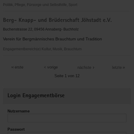
Politik, Pflege, Fürsorge und Selbsthilfe, Sport
Arbeiterwohlfahrt
Berg- Knapp- und Brüderschaft Jöhstadt e.V.
Kreisverband
Annaberg/Mittleres
Buchenstrasse 22, 09456 Annaberg- Buchholz
Erzgebirge
Verein für Bergmännisches Brauchtum und Tradition
e.V.
Engagementbereich(e) Kultur, Musik, Brauchtum
Berg-
Knapp-
erste
vorige
nächste
letzte
und
Seite 1 von 12
Brüderschaft
Jöhstadt
Weitere
e.V.
Login Engagementbörse
Informationen
Nutzername
Passwort