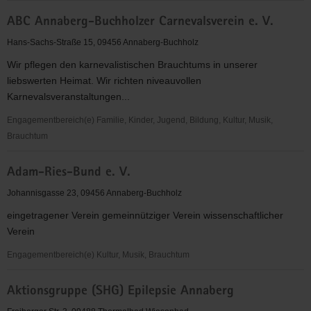
"Entschieden
ABC Annaberg-Buchholzer Carnevalsverein e. V.
für
Christus"
Hans-Sachs-Straße 15, 09456 Annaberg-Buchholz
(EC)
Wir pflegen den karnevalistischen Brauchtums in unserer
Jugendkreis
liebswerten Heimat. Wir richten niveauvollen
Mildenau
Karnevalsveranstaltungen...
&
Mauersberg
Engagementbereich(e) Familie, Kinder, Jugend, Bildung, Kultur, Musik,
Brauchtum
ABC
Adam-Ries-Bund e. V.
Annaberg-
Buchholzer
Johannisgasse 23, 09456 Annaberg-Buchholz
Carnevalsverein
eingetragener Verein gemeinnütziger Verein wissenschaftlicher
e.
Verein
V.
Engagementbereich(e) Kultur, Musik, Brauchtum
Adam-
Aktionsgruppe (SHG) Epilepsie Annaberg
Ries-
Bund