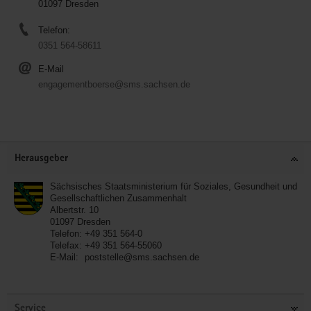
01097 Dresden
Telefon:
0351 564-58611
E-Mail
engagementboerse@sms.sachsen.de
Service
Herausgeber
Sächsisches Staatsministerium für Soziales, Gesundheit und
Gesellschaftlichen Zusammenhalt
Albertstr. 10
01097
Dresden
Telefon:
+49 351 564-0
Telefax:
+49 351 564-55060
E-Mail:
poststelle@sms.sachsen.de
Service