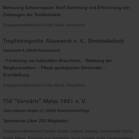
V.
Betreuung Schaumagazin Textil Sammlung und Erforschung von
Zeitzeugen der Textilindustrie
Engagementbereich(e) Kultur, Musik, Brauchtum
Traditionsverein
Tropfsteingrotte Alaunwerk e. V., Denkmalschutz
der
Reichenbacher
Alaunwerk 6, 08468 Reichenbach
Textilindustrie
- Förderung von kulturellem Brauchtum, - Belebung der
e.
Bergbautradition, - Pflege geologischer Denkmäler, -
V.
Erschließung...
Engagementbereich(e) Kultur, Musik, Brauchtum
Tropfsteingrotte
TSV "Vorwärts" Mylau 1891 e. V.
Alaunwerk
e.
Julius-Mosen-Straße 13, 08468 Reichenbach/Vogtl.
V.,
Sportverein (über 200 Mitglieder)
Denkmalschutz
Engagementbereich(e) Familie, Kinder, Jugend, Bildung, Gesellschaft, Kirche,
Politik, Pflege, Fürsorge und Selbsthilfe, Sport, Umwelt, Natur, Denkmalpflege