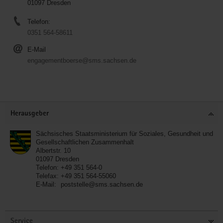
01097 Dresden
Telefon:
0351 564-58611
E-Mail
engagementboerse@sms.sachsen.de
Service
Herausgeber
Sächsisches Staatsministerium für Soziales, Gesundheit und
Gesellschaftlichen Zusammenhalt
Albertstr. 10
01097
Dresden
Telefon:
+49 351 564-0
Telefax:
+49 351 564-55060
E-Mail:
poststelle@sms.sachsen.de
Service