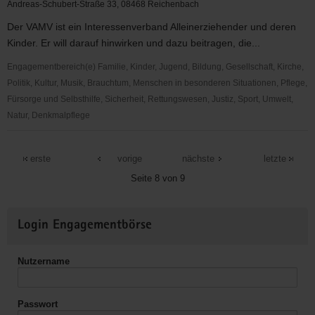
Andreas-Schubert-Straße 33, 08468 Reichenbach
Der VAMV ist ein Interessenverband Alleinerziehender und deren
Kinder. Er will darauf hinwirken und dazu beitragen, die...
Engagementbereich(e) Familie, Kinder, Jugend, Bildung, Gesellschaft, Kirche,
Politik, Kultur, Musik, Brauchtum, Menschen in besonderen Situationen, Pflege,
Fürsorge und Selbsthilfe, Sicherheit, Rettungswesen, Justiz, Sport, Umwelt,
Natur, Denkmalpflege
Verband
alleinerziehender
erste
vorige
nächste
letzte
Mütter
Seite 8 von 9
und
Väter
Weitere
Landesverband
Login Engagementbörse
Informationen
Sachsen
e.
Nutzername
V.
(VAMV)
Passwort