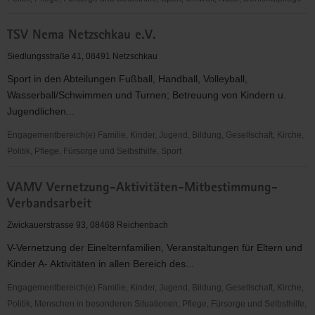
TSV
TSV Nema Netzschkau e.V.
"Vorwärts"
Mylau
Siedlungsstraße 41, 08491 Netzschkau
1891
Sport in den Abteilungen Fußball, Handball, Volleyball,
e.
Wasserball/Schwimmen und Turnen; Betreuung von Kindern u.
V.
Jugendlichen...
Engagementbereich(e) Familie, Kinder, Jugend, Bildung, Gesellschaft, Kirche,
Politik, Pflege, Fürsorge und Selbsthilfe, Sport
TSV
VAMV Vernetzung-Aktivitäten-Mitbestimmung-
Nema
Verbandsarbeit
Netzschkau
e.V.
Zwickauerstrasse 93, 08468 Reichenbach
V-Vernetzung der Einelternfamilien, Veranstaltungen für Eltern und
Kinder A- Aktivitäten in allen Bereich des...
Engagementbereich(e) Familie, Kinder, Jugend, Bildung, Gesellschaft, Kirche,
Politik, Menschen in besonderen Situationen, Pflege, Fürsorge und Selbsthilfe,