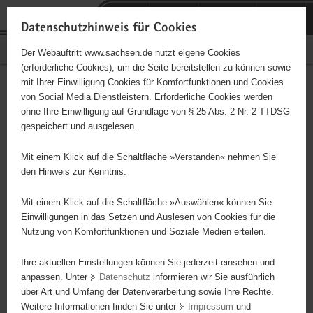
P
Portalübergreifende
o
H
Navigation
Datenschutzhinweis für Cookies
r
a
S
Bürgerschaftliches Engagement
Der Webauftritt www.sachsen.de nutzt eigene Cookies
t
u
e
(erforderliche Cookies), um die Seite bereitstellen zu können sowie
a
p
r
mit Ihrer Einwilligung Cookies für Komfortfunktionen und Cookies
l
t
v
Hauptinhalt
Engagementbörse
von Social Media Dienstleistern. Erforderliche Cookies werden
ü
i
i
ohne Ihre Einwilligung auf Grundlage von § 25 Abs. 2 Nr. 2 TTDSG
b
n
c
gespeichert und ausgelesen.
e
h
e
Ergebnisse auf Karte anzeigen
r
a
Mit einem Klick auf die Schaltfläche »Verstanden« nehmen Sie
g
l
den Hinweis zur Kenntnis.
r
t
Alles
Initiativen
Projekte
e
Mit einem Klick auf die Schaltfläche »Auswählen« können Sie
Nach Alphabet
Nach Postleitzahl
i
Einwilligungen in das Setzen und Auslesen von Cookies für die
Nutzung von Komfortfunktionen und Soziale Medien erteilen.
f
e
Ihre aktuellen Einstellungen können Sie jederzeit einsehen und
85 Suchergebnisse
n
anpassen. Unter
Datenschutz
informieren wir Sie ausführlich
d
über Art und Umfang der Datenverarbeitung sowie Ihre Rechte.
SV Coschütz e.V.
e
Weitere Informationen finden Sie unter
Impressum
und
N