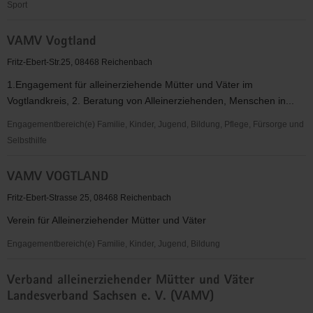
Sport
VAMV
VAMV Vogtland
Vernetzung-
Aktivitäten-
Fritz-Ebert-Str.25, 08468 Reichenbach
Mitbestimmung-
1.Engagement für alleinerziehende Mütter und Väter im
Verbandsarbeit
Vogtlandkreis, 2. Beratung von Alleinerziehenden, Menschen in...
Engagementbereich(e) Familie, Kinder, Jugend, Bildung, Pflege, Fürsorge und
Selbsthilfe
VAMV
VAMV VOGTLAND
Vogtland
Fritz-Ebert-Strasse 25, 08468 Reichenbach
Verein für Alleinerziehender Mütter und Väter
Engagementbereich(e) Familie, Kinder, Jugend, Bildung
VAMV
Verband alleinerziehender Mütter und Väter
VOGTLAND
Landesverband Sachsen e. V. (VAMV)