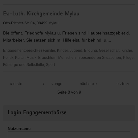
Musikverein
Ev.-Luth. Kirchgemeinde Mylau
Mylau-
Reichenbach
Otto-Richter-Str. 04, 08499 Mylau
e.V.
Die öffent. Friedhöfe Mylau u. Friesen sind Haupteinsatzgebiet d.
Mitarbeiter. Sie setzen sich m. Hilfeleist. für behind. u....
Engagementbereich(e) Familie, Kinder, Jugend, Bildung, Gesellschaft, Kirche,
Politik, Kultur, Musik, Brauchtum, Menschen in besonderen Situationen, Pflege,
Fürsorge und Selbsthilfe, Sport
Ev.-
Luth.
erste
vorige
nächste
letzte
Kirchgemeinde
Seite 8 von 9
Mylau
Weitere
Login Engagementbörse
Informationen
Nutzername