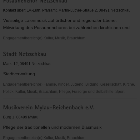
Posaunenchor Netzschkau
für
Christus"
Kontakt über: Ev.-Luth. Pfarramt, Martin-Luther-Straße 2, 08491 Netzschkau
(EC)
Vielseitige Laienmusik auf örtlicher und regionaler Ebene.
-
Mitwirkung des Posaunenchores bei zahlreichen kirchlichen und...
Jugendkreis
Netzschkau
Engagementbereich(e) Kultur, Musik, Brauchtum
Posaunenchor
Stadt Netzschkau
Netzschkau
Markt 12, 08491 Netzschkau
Stadtverwaltung
Engagementbereich(e) Familie, Kinder, Jugend, Bildung, Gesellschaft, Kirche,
Politik, Kultur, Musik, Brauchtum, Pflege, Fürsorge und Selbsthilfe, Sport
Stadt
Musikverein Mylau-Reichenbach e.V.
Netzschkau
Burg 1, 08499 Mylau
Pflege der traditionellen und modernen Blasmusik
Engagementbereich(e) Kultur, Musik, Brauchtum