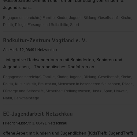
Wasserball/Schwimmen und Turnen; Betreuung von Kindern u.
Jugendlichen...
Engagementbereich(e) Familie, Kinder, Jugend, Bildung, Gesellschaft, Kirche,
Politik, Pflege, Fürsorge und Selbsthilfe, Sport
TSV
Radkultur-Zentrum Vogtland e. V.
Nema
Netzschkau
Am Markt 12, 08491 Netzschkau
e.V.
- integrative Radwandertouren mit Behinderten, Senioren und
Jugendlichen; - Therapeutisches Radfahren an...
Engagementbereich(e) Familie, Kinder, Jugend, Bildung, Gesellschaft, Kirche,
Politik, Kultur, Musik, Brauchtum, Menschen in besonderen Situationen, Pflege,
Fürsorge und Selbsthilfe, Sicherheit, Rettungswesen, Justiz, Sport, Umwelt,
Natur, Denkmalpflege
Radkultur-
EC-Jugendarbeit Netzschkau
Zentrum
Vogtland
Friedrich-List-Str. 3, 08491 Netzschkau
e.
offene Arbeit mit Kindern und Jugendlichen (KidsTreff; JugendTreff)
V.