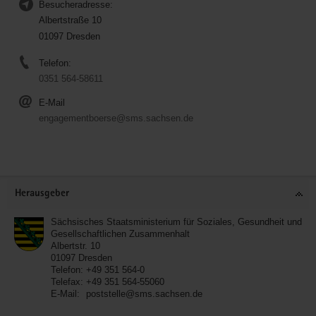
Besucheradresse:
Albertstraße 10
01097 Dresden
Telefon:
0351 564-58611
E-Mail
engagementboerse@sms.sachsen.de
Service
Herausgeber
Sächsisches Staatsministerium für Soziales, Gesundheit und
Gesellschaftlichen Zusammenhalt
Albertstr. 10
01097
Dresden
Telefon:
+49 351 564-0
Telefax:
+49 351 564-55060
E-Mail:
poststelle@sms.sachsen.de