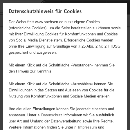
P
Portalübergreifende
o
H
Navigation
Datenschutzhinweis für Cookies
r
a
S
Bürgerschaftliches Engagement
Der Webauftritt www.sachsen.de nutzt eigene Cookies
t
u
e
(erforderliche Cookies), um die Seite bereitstellen zu können sowie
a
p
r
mit Ihrer Einwilligung Cookies für Komfortfunktionen und Cookies
l
t
v
Hauptinhalt
Engagementbörse
von Social Media Dienstleistern. Erforderliche Cookies werden
ü
i
i
ohne Ihre Einwilligung auf Grundlage von § 25 Abs. 2 Nr. 2 TTDSG
b
n
c
gespeichert und ausgelesen.
e
h
e
Ergebnisse auf Karte anzeigen
r
a
Mit einem Klick auf die Schaltfläche »Verstanden« nehmen Sie
g
l
den Hinweis zur Kenntnis.
r
t
Alles
Initiativen
Projekte
e
Mit einem Klick auf die Schaltfläche »Auswählen« können Sie
Nach Alphabet
Nach Postleitzahl
i
Einwilligungen in das Setzen und Auslesen von Cookies für die
Nutzung von Komfortfunktionen und Soziale Medien erteilen.
f
e
Ihre aktuellen Einstellungen können Sie jederzeit einsehen und
85 Suchergebnisse
n
anpassen. Unter
Datenschutz
informieren wir Sie ausführlich
d
über Art und Umfang der Datenverarbeitung sowie Ihre Rechte.
"Entschieden für Christus" (EC) Limbach
e
Weitere Informationen finden Sie unter
Impressum
und
N