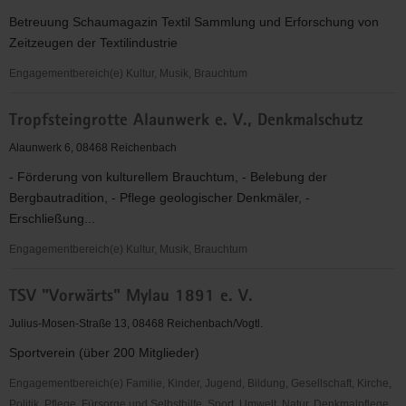
V.
Betreuung Schaumagazin Textil Sammlung und Erforschung von
Zeitzeugen der Textilindustrie
Engagementbereich(e) Kultur, Musik, Brauchtum
Traditionsverein
Tropfsteingrotte Alaunwerk e. V., Denkmalschutz
der
Reichenbacher
Alaunwerk 6, 08468 Reichenbach
Textilindustrie
- Förderung von kulturellem Brauchtum, - Belebung der
e.
Bergbautradition, - Pflege geologischer Denkmäler, -
V.
Erschließung...
Engagementbereich(e) Kultur, Musik, Brauchtum
Tropfsteingrotte
TSV "Vorwärts" Mylau 1891 e. V.
Alaunwerk
e.
Julius-Mosen-Straße 13, 08468 Reichenbach/Vogtl.
V.,
Sportverein (über 200 Mitglieder)
Denkmalschutz
Engagementbereich(e) Familie, Kinder, Jugend, Bildung, Gesellschaft, Kirche,
Politik, Pflege, Fürsorge und Selbsthilfe, Sport, Umwelt, Natur, Denkmalpflege