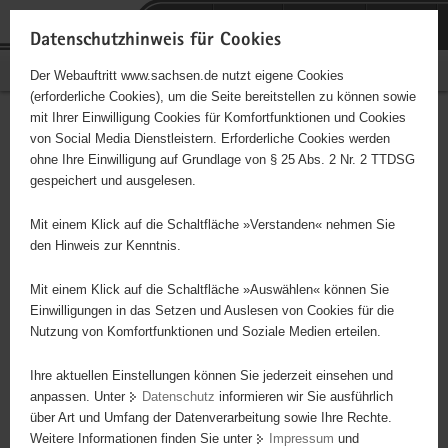
P
Portalübergreifende
o
H
Navigation
Datenschutzhinweis für Cookies
r
a
S
Bürgerschaftliches Engagement
Der Webauftritt www.sachsen.de nutzt eigene Cookies
t
u
e
(erforderliche Cookies), um die Seite bereitstellen zu können sowie
a
p
r
mit Ihrer Einwilligung Cookies für Komfortfunktionen und Cookies
l
t
v
Hauptinhalt
Engagementbörse
von Social Media Dienstleistern. Erforderliche Cookies werden
ü
i
i
ohne Ihre Einwilligung auf Grundlage von § 25 Abs. 2 Nr. 2 TTDSG
b
n
c
gespeichert und ausgelesen.
e
h
e
Ergebnisse auf Karte anzeigen
r
a
Mit einem Klick auf die Schaltfläche »Verstanden« nehmen Sie
g
l
den Hinweis zur Kenntnis.
r
t
Alles
Initiativen
Projekte
e
Mit einem Klick auf die Schaltfläche »Auswählen« können Sie
Nach Alphabet
Nach Postleitzahl
i
Einwilligungen in das Setzen und Auslesen von Cookies für die
Nutzung von Komfortfunktionen und Soziale Medien erteilen.
f
e
Ihre aktuellen Einstellungen können Sie jederzeit einsehen und
85 Suchergebnisse
n
anpassen. Unter
Datenschutz
informieren wir Sie ausführlich
d
über Art und Umfang der Datenverarbeitung sowie Ihre Rechte.
SV Coschütz e.V.
e
Weitere Informationen finden Sie unter
Impressum
und
N