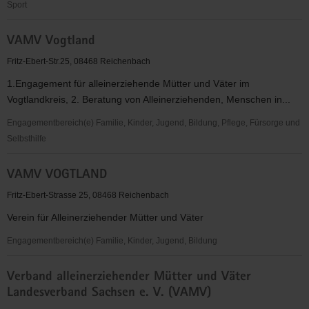
Sport
VAMV
VAMV Vogtland
Vernetzung-
Aktivitäten-
Fritz-Ebert-Str.25, 08468 Reichenbach
Mitbestimmung-
1.Engagement für alleinerziehende Mütter und Väter im
Verbandsarbeit
Vogtlandkreis, 2. Beratung von Alleinerziehenden, Menschen in...
Engagementbereich(e) Familie, Kinder, Jugend, Bildung, Pflege, Fürsorge und
Selbsthilfe
VAMV
VAMV VOGTLAND
Vogtland
Fritz-Ebert-Strasse 25, 08468 Reichenbach
Verein für Alleinerziehender Mütter und Väter
Engagementbereich(e) Familie, Kinder, Jugend, Bildung
VAMV
Verband alleinerziehender Mütter und Väter
VOGTLAND
Landesverband Sachsen e. V. (VAMV)