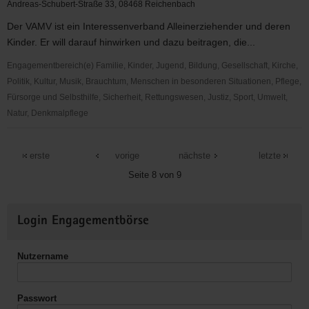
Andreas-Schubert-Straße 33, 08468 Reichenbach
Der VAMV ist ein Interessenverband Alleinerziehender und deren
Kinder. Er will darauf hinwirken und dazu beitragen, die...
Engagementbereich(e) Familie, Kinder, Jugend, Bildung, Gesellschaft, Kirche,
Politik, Kultur, Musik, Brauchtum, Menschen in besonderen Situationen, Pflege,
Fürsorge und Selbsthilfe, Sicherheit, Rettungswesen, Justiz, Sport, Umwelt,
Natur, Denkmalpflege
Verband
alleinerziehender
erste
vorige
nächste
letzte
Mütter
Seite 8 von 9
und
Väter
Weitere
Landesverband
Login Engagementbörse
Informationen
Sachsen
e.
Nutzername
V.
(VAMV)
Passwort