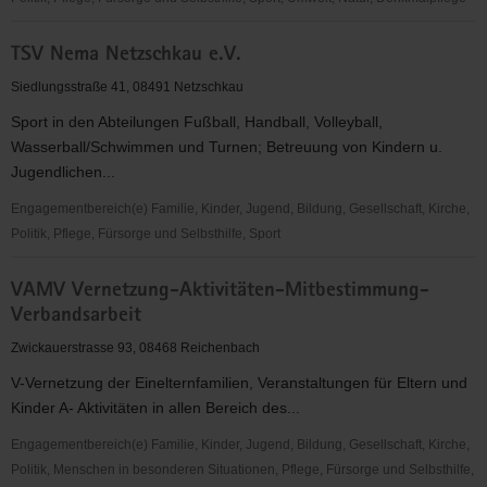
TSV
TSV Nema Netzschkau e.V.
"Vorwärts"
Mylau
Siedlungsstraße 41, 08491 Netzschkau
1891
Sport in den Abteilungen Fußball, Handball, Volleyball,
e.
Wasserball/Schwimmen und Turnen; Betreuung von Kindern u.
V.
Jugendlichen...
Engagementbereich(e) Familie, Kinder, Jugend, Bildung, Gesellschaft, Kirche,
Politik, Pflege, Fürsorge und Selbsthilfe, Sport
TSV
VAMV Vernetzung-Aktivitäten-Mitbestimmung-
Nema
Verbandsarbeit
Netzschkau
e.V.
Zwickauerstrasse 93, 08468 Reichenbach
V-Vernetzung der Einelternfamilien, Veranstaltungen für Eltern und
Kinder A- Aktivitäten in allen Bereich des...
Engagementbereich(e) Familie, Kinder, Jugend, Bildung, Gesellschaft, Kirche,
Politik, Menschen in besonderen Situationen, Pflege, Fürsorge und Selbsthilfe,