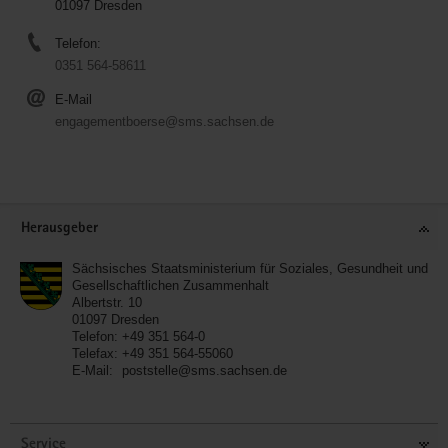
01097 Dresden
Telefon:
0351 564-58611
E-Mail
engagementboerse@sms.sachsen.de
Service
Herausgeber
Sächsisches Staatsministerium für Soziales, Gesundheit und
Gesellschaftlichen Zusammenhalt
Albertstr. 10
01097
Dresden
Telefon:
+49 351 564-0
Telefax:
+49 351 564-55060
E-Mail:
poststelle@sms.sachsen.de
Service