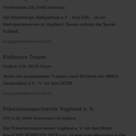
e.V.
Friedhofstraße 23b, 07985 Elsterberg
Der Elsterberger Ballspielclub e.V. - kurz EBC - ist ein
Mehrspartenverein im Vogtland. Dieser umfasst die Sparte
Fußball,...
Engagementbereich(e) Sport
Elsterberger
Kickboxen Treuen
Ballspielclub
e.V.
Postfach 1136, 08229 Treuen
Verein mit ausgebildeten Trainern nach Richtlinie der WAKO-
Deutschland e.V. i.V. mit dem DOSB.
Engagementbereich(e) Sport
Kickboxen
Präventionssportverein Vogtland e. V.
Treuen
PSF 11 20, 08461 Reichenbach im vogtland
Der Präventionssportverein Vogtland e. V. mit dem Motto
&quot;WIR BEWEGEN SIE!&quot; ist eine gute Alternative in der