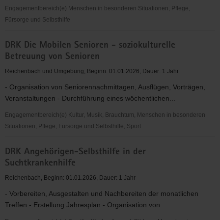
Engagementbereich(e) Menschen in besonderen Situationen, Pflege,
Fürsorge und Selbsthilfe
DRK
DRK Die Mobilen Senioren - soziokulturelle
Selbsthilfegruppenarbeit
Betreuung von Senioren
-
"Trockene
Reichenbach und Umgebung, Beginn: 01.01.2026, Dauer: 1 Jahr
Alkoholiker"
- Organisation von Seniorennachmittagen, Ausflügen, Vorträgen,
Veranstaltungen - Durchführung eines wöchentlichen...
Engagementbereich(e) Kultur, Musik, Brauchtum, Menschen in besonderen
Situationen, Pflege, Fürsorge und Selbsthilfe, Sport
DRK
DRK Angehörigen-Selbsthilfe in der
Die
Suchtkrankenhilfe
Mobilen
Senioren
Reichenbach, Beginn: 01.01.2026, Dauer: 1 Jahr
-
- Vorbereiten, Ausgestalten und Nachbereiten der monatlichen
soziokulturelle
Treffen - Erstellung Jahresplan - Organisation von...
Betreuung