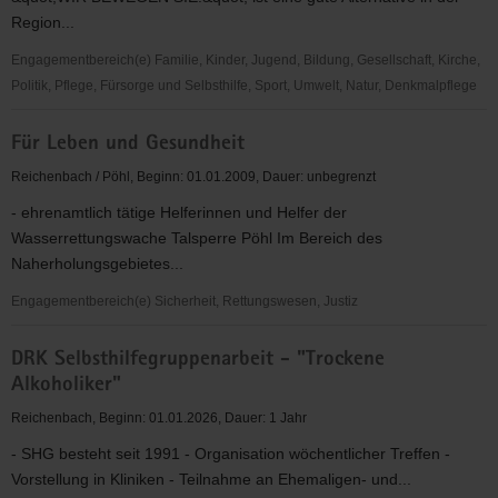
Region...
Engagementbereich(e) Familie, Kinder, Jugend, Bildung, Gesellschaft, Kirche,
Politik, Pflege, Fürsorge und Selbsthilfe, Sport, Umwelt, Natur, Denkmalpflege
Präventionssportverein
Für Leben und Gesundheit
Vogtland
e.
Reichenbach / Pöhl, Beginn: 01.01.2009, Dauer: unbegrenzt
V.
- ehrenamtlich tätige Helferinnen und Helfer der
Wasserrettungswache Talsperre Pöhl Im Bereich des
Naherholungsgebietes...
Engagementbereich(e) Sicherheit, Rettungswesen, Justiz
Für
DRK Selbsthilfegruppenarbeit - "Trockene
Leben
Alkoholiker"
und
Gesundheit
Reichenbach, Beginn: 01.01.2026, Dauer: 1 Jahr
- SHG besteht seit 1991 - Organisation wöchentlicher Treffen -
Vorstellung in Kliniken - Teilnahme an Ehemaligen- und...