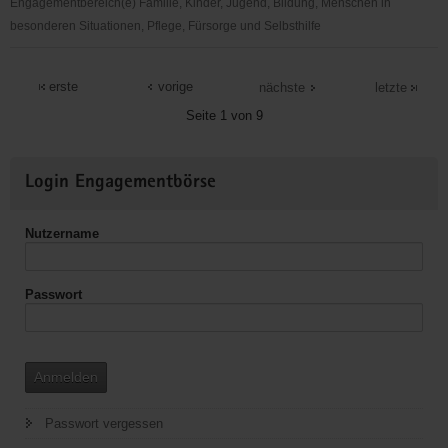
von
Engagementbereich(e) Familie, Kinder, Jugend, Bildung, Menschen in
Senioren
besonderen Situationen, Pflege, Fürsorge und Selbsthilfe
DRK
Angehörigen-
erste
vorige
nächste
letzte
Selbsthilfe
Seite 1 von 9
in
der
Weitere
Suchtkrankenhilfe
Login Engagementbörse
Informationen
Nutzername
Passwort
Anmelden
Passwort vergessen