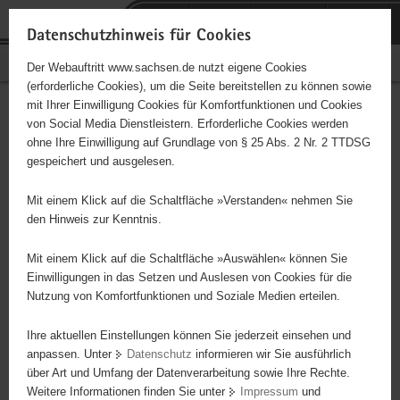
P
Portalübergreifende
o
H
Navigation
Datenschutzhinweis für Cookies
r
a
S
Bürgerschaftliches Engagement
Der Webauftritt www.sachsen.de nutzt eigene Cookies
t
u
e
(erforderliche Cookies), um die Seite bereitstellen zu können sowie
a
p
r
mit Ihrer Einwilligung Cookies für Komfortfunktionen und Cookies
l
t
v
Hauptinhalt
Engagementbörse
von Social Media Dienstleistern. Erforderliche Cookies werden
ü
i
i
ohne Ihre Einwilligung auf Grundlage von § 25 Abs. 2 Nr. 2 TTDSG
b
n
c
gespeichert und ausgelesen.
e
h
e
Ergebnisse auf Karte anzeigen
r
a
Mit einem Klick auf die Schaltfläche »Verstanden« nehmen Sie
g
l
den Hinweis zur Kenntnis.
r
t
Alles
Initiativen
Projekte
e
Mit einem Klick auf die Schaltfläche »Auswählen« können Sie
Nach Alphabet
Nach Postleitzahl
i
Einwilligungen in das Setzen und Auslesen von Cookies für die
Nutzung von Komfortfunktionen und Soziale Medien erteilen.
f
e
Ihre aktuellen Einstellungen können Sie jederzeit einsehen und
85 Suchergebnisse
n
anpassen. Unter
Datenschutz
informieren wir Sie ausführlich
d
über Art und Umfang der Datenverarbeitung sowie Ihre Rechte.
Apostolische Gemeinschaft
e
Weitere Informationen finden Sie unter
Impressum
und
N