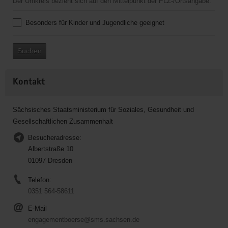
Der Umkreis bezieht sich auf den Mittelpunkt der PLZ-/Ortsangabe.
Besonders für Kinder und Jugendliche geeignet
Suchen
Kontakt
Sächsisches Staatsministerium für Soziales, Gesundheit und
Gesellschaftlichen Zusammenhalt
Besucheradresse:
Albertstraße 10
01097 Dresden
Telefon:
0351 564-58611
E-Mail
engagementboerse@sms.sachsen.de