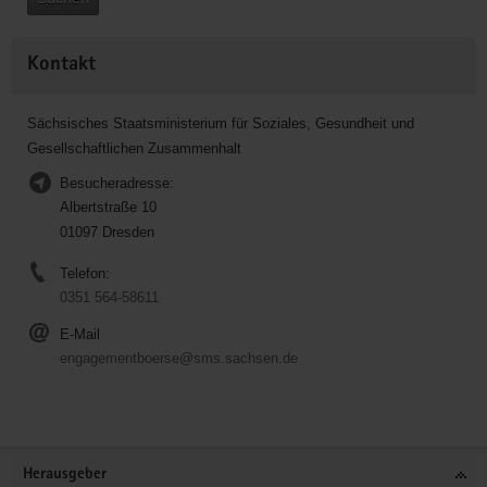
Kontakt
Sächsisches Staatsministerium für Soziales, Gesundheit und
Gesellschaftlichen Zusammenhalt
Besucheradresse:
Albertstraße 10
01097 Dresden
Telefon:
0351 564-58611
E-Mail
engagementboerse@sms.sachsen.de
Service
Herausgeber