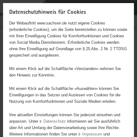
P
Portalübergreifende
o
H
Navigation
Datenschutzhinweis für Cookies
r
a
S
Bürgerschaftliches Engagement
Der Webauftritt www.sachsen.de nutzt eigene Cookies
t
u
e
(erforderliche Cookies), um die Seite bereitstellen zu können sowie
a
p
r
mit Ihrer Einwilligung Cookies für Komfortfunktionen und Cookies
l
t
v
Hauptinhalt
Engagementbörse
von Social Media Dienstleistern. Erforderliche Cookies werden
ü
i
i
ohne Ihre Einwilligung auf Grundlage von § 25 Abs. 2 Nr. 2 TTDSG
b
n
c
gespeichert und ausgelesen.
e
h
e
Ergebnisse auf Karte anzeigen
r
a
Mit einem Klick auf die Schaltfläche »Verstanden« nehmen Sie
g
l
den Hinweis zur Kenntnis.
r
t
Alles
Initiativen
Projekte
e
Mit einem Klick auf die Schaltfläche »Auswählen« können Sie
Nach Alphabet
Nach Postleitzahl
i
Einwilligungen in das Setzen und Auslesen von Cookies für die
Nutzung von Komfortfunktionen und Soziale Medien erteilen.
f
e
Ihre aktuellen Einstellungen können Sie jederzeit einsehen und
100 Suchergebnisse
n
anpassen. Unter
Datenschutz
informieren wir Sie ausführlich
d
über Art und Umfang der Datenverarbeitung sowie Ihre Rechte.
e
erste
vorige
nächste
letzte
Weitere Informationen finden Sie unter
Impressum
und
N