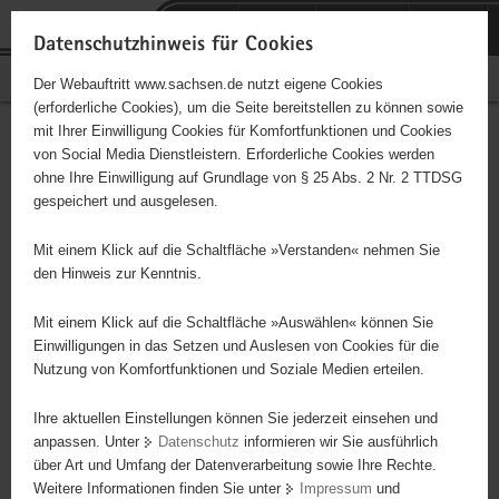
P
Portalübergreifende
o
H
Navigation
Datenschutzhinweis für Cookies
r
a
S
Bürgerschaftliches Engagement
Der Webauftritt www.sachsen.de nutzt eigene Cookies
t
u
e
(erforderliche Cookies), um die Seite bereitstellen zu können sowie
a
p
r
mit Ihrer Einwilligung Cookies für Komfortfunktionen und Cookies
l
t
v
Hauptinhalt
Engagementbörse
von Social Media Dienstleistern. Erforderliche Cookies werden
ü
i
i
ohne Ihre Einwilligung auf Grundlage von § 25 Abs. 2 Nr. 2 TTDSG
b
n
c
gespeichert und ausgelesen.
e
h
e
Ergebnisse auf Karte anzeigen
r
a
Mit einem Klick auf die Schaltfläche »Verstanden« nehmen Sie
g
l
den Hinweis zur Kenntnis.
r
t
Alles
Initiativen
Projekte
e
Mit einem Klick auf die Schaltfläche »Auswählen« können Sie
Nach Alphabet
Nach Postleitzahl
i
Einwilligungen in das Setzen und Auslesen von Cookies für die
Nutzung von Komfortfunktionen und Soziale Medien erteilen.
f
e
Ihre aktuellen Einstellungen können Sie jederzeit einsehen und
100 Suchergebnisse
n
anpassen. Unter
Datenschutz
informieren wir Sie ausführlich
d
über Art und Umfang der Datenverarbeitung sowie Ihre Rechte.
e
erste
vorige
nächste
letzte
Weitere Informationen finden Sie unter
Impressum
und
N