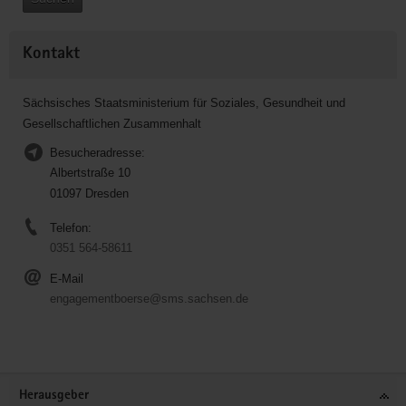
Kontakt
Sächsisches Staatsministerium für Soziales, Gesundheit und
Gesellschaftlichen Zusammenhalt
Besucheradresse:
Albertstraße 10
01097 Dresden
Telefon:
0351 564-58611
E-Mail
engagementboerse@sms.sachsen.de
Service
Herausgeber