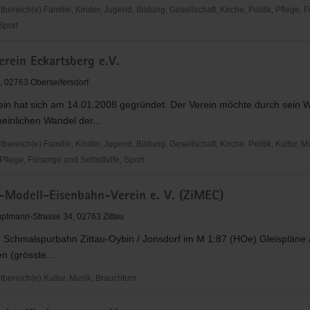
reich(e) Familie, Kinder, Jugend, Bildung, Gesellschaft, Kirche, Politik, Pflege, 
 Sport
rein Eckartsberg e.V.
ude
, 02763 Oberseifersdorf
ein hat sich am 14.01.2008 gegründet. Der Verein möchte durch sein 
einlichen Wandel der...
reich(e) Familie, Kinder, Jugend, Bildung, Gesellschaft, Kirche, Politik, Kultur, M
flege, Fürsorge und Selbsthilfe, Sport
ein
r-Modell-Eisenbahn-Verein e. V. (ZiMEC)
rg
ptmann-Strasse 34, 02763 Zittau
r Schmalspurbahn Zittau-Oybin / Jonsdorf im M 1:87 (HOe) Gleispläne
n (grösste...
ereich(e) Kultur, Musik, Brauchtum