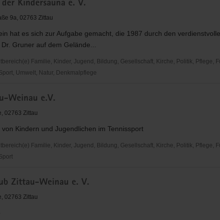
 der Kindersauna e. V.
-
ße 9a, 02763 Zittau
in hat es sich zur Aufgabe gemacht, die 1987 durch den verdienstvolle
 Dr. Gruner auf dem Gelände...
reich(e) Familie, Kinder, Jugend, Bildung, Gesellschaft, Kirche, Politik, Pflege, 
 Sport, Umwelt, Natur, Denkmalpflege
au-Weinau e.V.
na
, 02763 Zittau
 von Kindern und Jugendlichen im Tennissport
reich(e) Familie, Kinder, Jugend, Bildung, Gesellschaft, Kirche, Politik, Pflege, 
 Sport
lub Zittau-Weinau e. V.
, 02763 Zittau
b