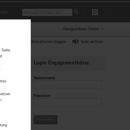
Suchbegriff
rvice
Suche starten
Übergeordnete Seiten
ast erhöhen
Animationen stoppen
Seite vorlesen
 Seite
nd
Weitere
Login Engagementbörse
Informationen
.
Nutzername
tnis.
Setzen
Passwort
leitzahl
n
Anmelden
itung