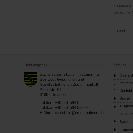
Engagementbe
Selbsthilfe,
Tennisclub
Zittau-
erste
Weinau
e.
V.
Service
Herausgeber
Service
Sächsisches Staatsministerium für
Übersic
Soziales, Gesundheit und
Impres
Gesellschaftlichen Zusammenhalt
Albertstr. 10
Kontakt
01097
Dresden
Suche
Telefon:
+49 351 564-0
eSignat
Telefax:
+49 351 564-55060
E-Mail:
poststelle@sms.sachsen.de
Datensc
Barriere
Transpa