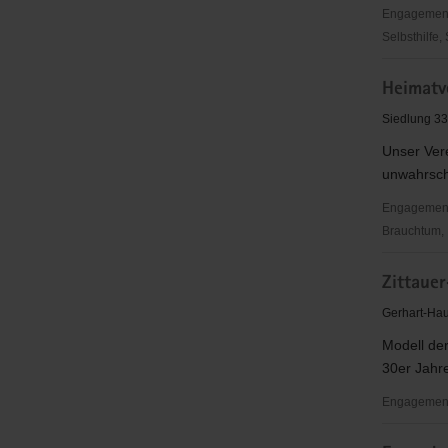
Engagementbe
Selbsthilfe,
Verein
Heimatve
zur
Lebensfre
Siedlung 33
alter
Unser Ver
Menschen
unwahrsch
e.V.
Engagementbe
Brauchtum, P
Heimatver
Zittaue
Eckartsbe
e.V.
Gerhart-Hau
Modell de
30er Jahre
Engagementb
Zittauer-