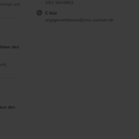
0351 564-58611
Fürsorge und
E-Mail
engagementboerse@sms.sachsen.de
Wirken den
usik,
 aus den