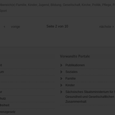
reich(e) Familie, Kinder, Jugend, Bildung, Gesellschaft, Kirche, Politik, Pflege, 
 Sport
Seite 2 von 10
vorige
nächste
Verwandte Portale
ht
Publikationen
sum
Soziales
Familie
Kinder
ur
Sächsisches Staatsministerium für 
Gesundheit und Gesellschaftlichen
hutz
Zusammenhalt
freiheit
renzgesetz