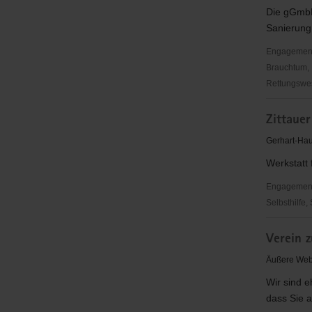
Die gGmbH
Sanierung
Engagementbe
Brauchtum, 
Rettungswes
Gemeinnüt
Zittauer
Volkshaus
Zittau
Gerhart-Hau
GmbH
Werkstatt
Engagementbe
Selbsthilfe,
Zittauer
Verein 
Werkstätt
e.
Äußere Webe
V.
Wir sind e
dass Sie a