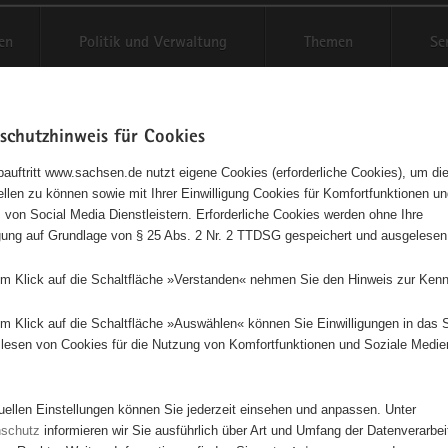
en
Politik und Verwaltung
Themen
Se
schutzhinweis für Cookies
Schriftgröße anpassen
Kontr
auftritt www.sachsen.de nutzt eigene Cookies (erforderliche Cookies), um die
tellen zu können sowie mit Ihrer Einwilligung Cookies für Komfortfunktionen u
t
agementbörse
 von Social Media Dienstleistern. Erforderliche Cookies werden ohne Ihre
igung auf Grundlage von § 25 Abs. 2 Nr. 2 TTDSG gespeichert und ausgelesen
isse auf Karte anzeigen
em Klick auf die Schaltfläche »Verstanden« nehmen Sie den Hinweis zur Kenn
em Klick auf die Schaltfläche »Auswählen« können Sie Einwilligungen in das 
Initiativen
Projekte
Nach Alphabet
Nach Post
lesen von Cookies für die Nutzung von Komfortfunktionen und Soziale Medie
tuellen Einstellungen können Sie jederzeit einsehen und anpassen. Unter
100 Suchergebnisse
nschutz
informieren wir Sie ausführlich über Art und Umfang der Datenverarbe