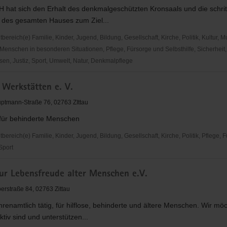
 hat sich den Erhalt des denkmalgeschützten Kronsaals und die schrit
 des gesamten Hauses zum Ziel...
reich(e) Familie, Kinder, Jugend, Bildung, Gesellschaft, Kirche, Politik, Kultur, M
Menschen in besonderen Situationen, Pflege, Fürsorge und Selbsthilfe, Sicherheit,
en, Justiz, Sport, Umwelt, Natur, Denkmalpflege
zige
 Werkstätten e. V.
ptmann-Straße 76, 02763 ZIttau
 für behinderte Menschen
reich(e) Familie, Kinder, Jugend, Bildung, Gesellschaft, Kirche, Politik, Pflege, 
 Sport
zur Lebensfreude alter Menschen e.V.
en
rstraße 84, 02763 Zittau
hrenamtlich tätig, für hilflose, behinderte und ältere Menschen. Wir mö
ktiv sind und unterstützen...